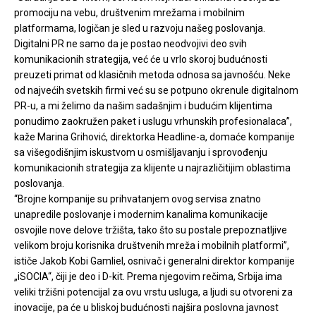
promociju na vebu, društvenim mrežama i mobilnim
platformama, logičan je sled u razvoju našeg poslovanja.
Digitalni PR ne samo da je postao neodvojivi deo svih
komunikacionih strategija, već će u vrlo skoroj budućnosti
preuzeti primat od klasičnih metoda odnosa sa javnošću. Neke
od najvećih svetskih firmi već su se potpuno okrenule digitalnom
PR-u, a mi želimo da našim sadašnjim i budućim klijentima
ponudimo zaokružen paket i uslugu vrhunskih profesionalaca”,
kaže Marina Grihović, direktorka Headline-a, domaće kompanije
sa višegodišnjim iskustvom u osmišljavanju i sprovođenju
komunikacionih strategija za klijente u najrazličitijim oblastima
poslovanja.
“Brojne kompanije su prihvatanjem ovog servisa znatno
unapredile poslovanje i modernim kanalima komunikacije
osvojile nove delove tržišta, tako što su postale prepoznatljive
velikom broju korisnika društvenih mreža i mobilnih platformi”,
ističe Jakob Kobi Gamliel, osnivač i generalni direktor kompanije
„iSOCIA“, čiji je deo i D-kit. Prema njegovim rečima, Srbija ima
veliki tržišni potencijal za ovu vrstu usluga, a ljudi su otvoreni za
inovacije, pa će u bliskoj budućnosti najšira poslovna javnost