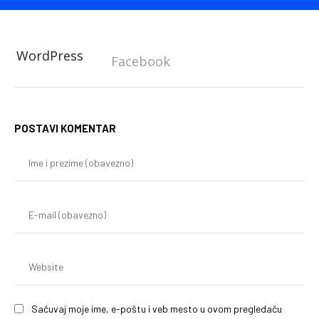
WordPress
Facebook
POSTAVI KOMENTAR
Im
i
pr
(o
E-
mai
(o
We
Sačuvaj moje ime, e-poštu i veb mesto u ovom pregledaču