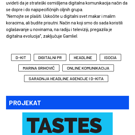
uvideti da je strateški osmišljena digitalna komunikacija način da
se dopre i do najspecifičnijih ciljnih grupa.
“Nemojte se plašiti. Uskočite u digitalni svet makar i malim
koracima, ali budite prisutni. Način na koji smo do sada koristili
oglašavanje u novinama, na radiju i televiziji, pregazila je
digitalna evolucija”, zaključuje Gamliel.
D-KIT
DIGITALNI PR
HEADLINE
ISOCIA
MARINA GRIHOVIĆ
ONLINE KOMUNIKACIJA
SARADNJA HEADLINE AGENCIJE I D-KITA
PROJEKAT