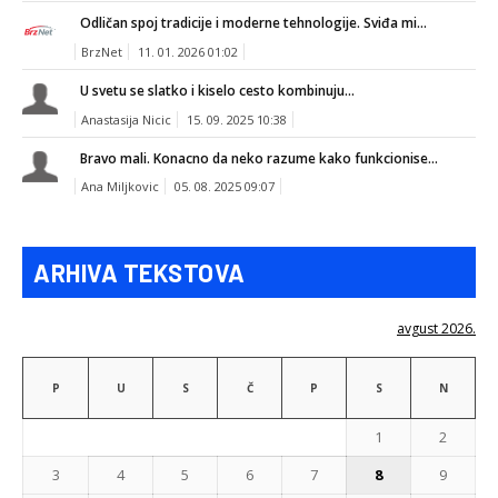
Odličan spoj tradicije i moderne tehnologije. Sviđa mi...
BrzNet
11. 01. 2026 01:02
U svetu se slatko i kiselo cesto kombinuju...
Anastasija Nicic
15. 09. 2025 10:38
Bravo mali. Konacno da neko razume kako funkcionise...
Ana Miljkovic
05. 08. 2025 09:07
ARHIVA TEKSTOVA
avgust 2026.
P
U
S
Č
P
S
N
1
2
3
4
5
6
7
8
9