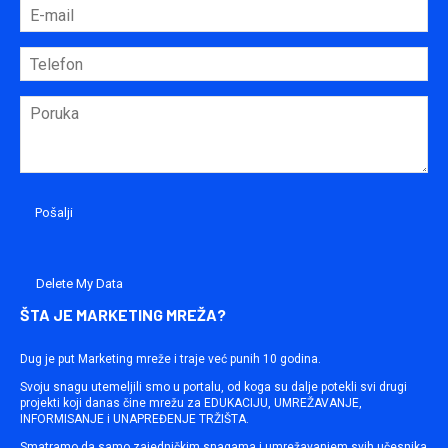
Delete My Data
ŠTA JE MARKETING MREŽA?
Dug je put Marketing mreže i traje već punih 10 godina.
Svoju snagu utemeljili smo u portalu, od koga su dalje potekli svi drugi
projekti koji danas čine mrežu za EDUKACIJU, UMREŽAVANJE,
INFORMISANJE i UNAPREĐENJE TRŽIŠTA.
Smatramo da samo zajedničkim snagama i umrežavanjem svih učesnika