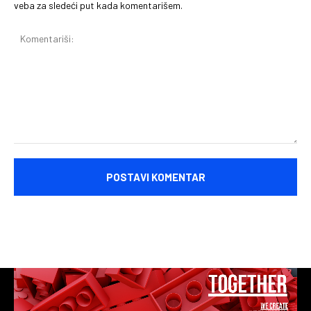
veba za sledeći put kada komentarišem.
Komentariši: