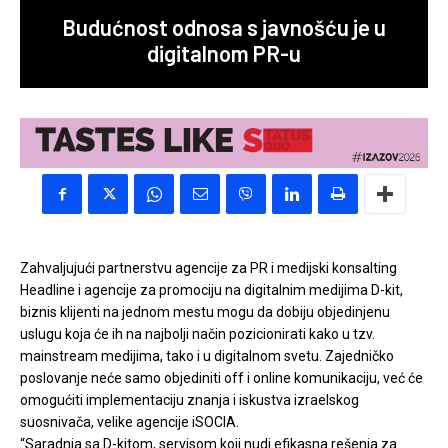
Budućnost odnosa s javnošću je u
digitalnom PR-u
Zahvaljujući partnerstvu agencije za PR i medijski konsalting
Headline i agencije za promociju na digitalnim medijima D-kit,
biznis klijenti na jednom mestu mogu da dobiju objedinjenu
uslugu koja će ih na najbolji način pozicionirati kako u tzv.
mainstream medijima, tako i u digitalnom svetu. Zajedničko
poslovanje neće samo objediniti off i online komunikaciju, već će
omogućiti implementaciju znanja i iskustva izraelskog
suosnivača, velike agencije iSOCIA.
“Saradnja sa D-kitom, servisom koji nudi efikasna rešenja za