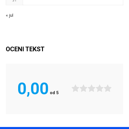
« jul
OCENI TEKST
0,00
od
5