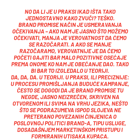
NO DA LI JE U PRAKSI IKAD IŠTA TAKO
JEDNOSTAVNO KAKO ZVUČI? TEŠKO.
BRAND PROMISE NAČIN JE USMERAVANJA
OČEKIVANJA – AKO NAM JE JASNO ŠTO MOŽEMO
OČEKIVATI, MANJA JE VEROVATNOST DA ĆEMO
SE RAZOČARATI. A AKO SE MANJE
RAZOČARAMO, VEROVATNIJE JE DA ĆEMO
POČETI GAJITI BAR MALO POZITIVNE OSEĆAJE
PREMA ONOME KO NAM JE OBEĆANJE DAO. TAKO
BI BAR TO IZGLEDALO U TEORIJI.
DA, DA, DA. U TEORIJI. U PRAKSI, ILI PRECIZNIJE:
U PROCESU PROMIŠLJANJA BUDUĆE KAMPANJE,
ČESTO SE DOGODI DA JE BRAND PROMISE TU
NEGDE, JASNO NEIZREČEN, SKRIVEN NA
OTVORENOM ILI SVIMA NA VRHU JEZIKA, NEŠTO
ŠTO SE PODRAZUMEVA ISPOD SLOJEVA NE
PRETERANO POVEZANIH ČINJENICA O
POSLOVNOJ POLITICI BRAND-A, TIPU USLUGE,
DOSADAŠNJEM MARKETINŠKOM PRISTUPU I
FORMIRANIH UTISAKA KUPACA.