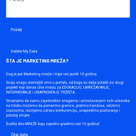
Delete My Data
ŠTA JE MARKETING MREŽA?
Dug je put Marketing mreže i traje već punih 10 godina.
Svoju snagu utemeljili smo u portalu, od koga su dalje potekli svi drugi
projekti koji danas čine mrežu za EDUKACIJU, UMREŽAVANJE,
INFORMISANJE i UNAPREĐENJE TRŽIŠTA.
Smatramo da samo zajedničkim snagama i umrežavanjem svih učesnika
na tržištu možemo da pomerimo granice, pratimo trendove, odolimo
izazovima, razvijemo zdravu konkurenciju, unapredimo poslovanje i
položaj struke.
Budite deo MREŽE koju zajedno gradimo već 10 godina!
Čitaj dalje