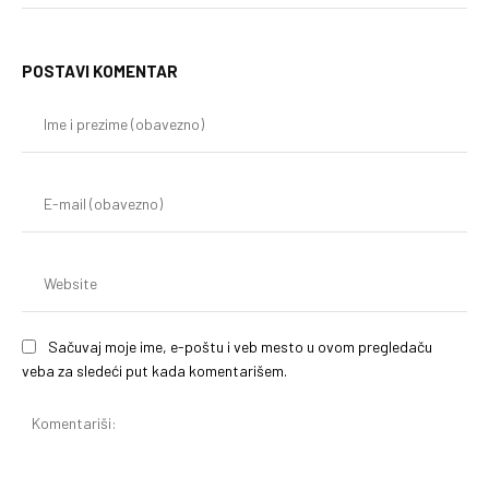
POSTAVI KOMENTAR
Im
i
pr
(o
E-
mai
(o
We
Sačuvaj moje ime, e-poštu i veb mesto u ovom pregledaču
veba za sledeći put kada komentarišem.