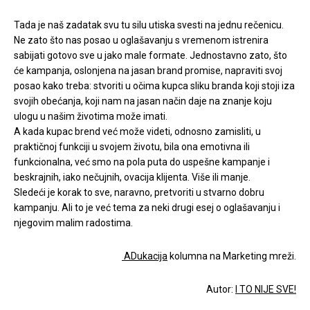
Tada je naš zadatak svu tu silu utiska svesti na jednu rečenicu.
Ne zato što nas posao u oglašavanju s vremenom istrenira
sabijati gotovo sve u jako male formate. Jednostavno zato, što
će kampanja, oslonjena na jasan brand promise, napraviti svoj
posao kako treba: stvoriti u očima kupca sliku branda koji stoji iza
svojih obećanja, koji nam na jasan način daje na znanje koju
ulogu u našim životima može imati.
A kada kupac brend već može videti, odnosno zamisliti, u
praktičnoj funkciji u svojem životu, bila ona emotivna ili
funkcionalna, već smo na pola puta do uspešne kampanje i
beskrajnih, iako nečujnih, ovacija klijenta. Više ili manje.
Sledeći je korak to sve, naravno, pretvoriti u stvarno dobru
kampanju. Ali to je već tema za neki drugi esej o oglašavanju i
njegovim malim radostima.
ADukacija
kolumna na Marketing mreži.
Autor:
I TO NIJE SVE!