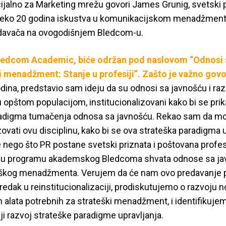
jalno za Marketing mrežu govori James Grunig, svetski p
preko 20 godina iskustva u komunikacijskom menadžmentu
davača na ovogodišnjem Bledcom-u.
ledcom Academic, biće održan pod naslovom “Odnosi s
menadžment: Stanje u profesiji”. Zašto je važno govo
dina, predstavio sam ideju da su odnosi sa javnošću i r
opštom populacijom, institucionalizovani kako bi se prik
radigma tumačenja odnosa sa javnošću. Rekao sam da m
izovati ovu disciplinu, kako bi se ova strateška paradigma 
e nego što PR postane svetski priznata i poštovana profes
a u programu akademskog Bledcoma shvata odnose sa ja
eškog menadžmenta. Verujem da će nam ovo predavanje 
dak u reinstitucionalizaciji, prodiskutujemo o razvoju n
alata potrebnih za strateški menadžment, i identifikujem
ji razvoj strateške paradigme upravljanja.