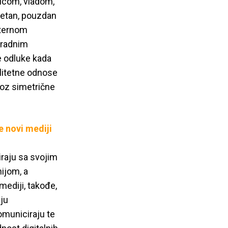
icom, vladom,
itetan, pouzdan
nternom
 radnim
e odluke kada
alitetne odnose
roz simetrične
e novi mediji
iraju sa svojim
nijom, a
mediji, takođe,
ju
komuniciraju te