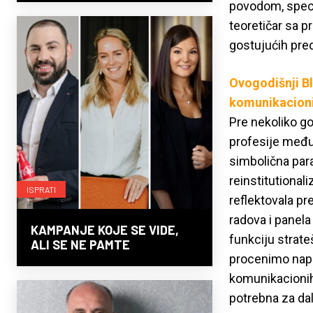
povodom, speci
teoretičar sa 
gostujućih pre
Ovogodišnji B
komunikacioni 
Pre nekoliko go
profesije među 
simbolična pa
reinstitutional
ISPRATI
reflektovala pr
radova i panel
KAMPANJE KOJE SE VIDE,
funkciju strat
ALI SE NE PAMTE
procenimo napre
komunikacionih 
potrebna za dal