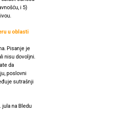
vnošću, i 5)
ivou.
eru u oblasti
a. Pisanje je
i nisu dovoljni.
ate da
ju, poslovni
đuje sutrašnji
 jula na Bledu