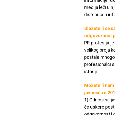
informacije ru
medija leži u n
distribuciju in
Slažete li se 
odgovornost p
PR profesija je
velikog broja k
postale mnogo o
profesionalci s
istoriji.
Možete li nam 
javnošću u 201
1) Odnosi sa ja
će uskoro post
odgovornost i o