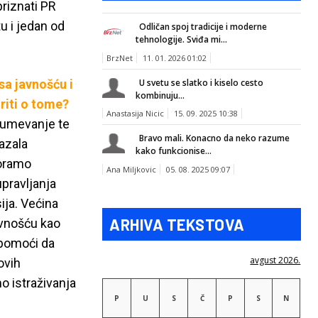
riznati PR
 i jedan od
Odličan spoj tradicije i moderne
tehnologije. Sviđa mi...
BrzNet
11. 01. 2026 01:02
U svetu se slatko i kiselo cesto
a javnošću i
kombinuju...
riti o tome?
Anastasija Nicic
15. 09. 2025 10:38
azumevanje te
Bravo mali. Konacno da neko razume
azala
kako funkcionise...
oramo
Ana Miljkovic
05. 08. 2025 09:07
upravljanja
ija. Većina
ARHIVA TEKSTOVA
vnošću kao
pomoći da
avgust 2026.
ovih
o istraživanja
P
U
S
Č
P
S
N