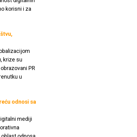
ost digitalnih
o korisni i za
štvu,
lobalizacijom
, krize su
, obrazovani PR
trenutku u
kreću odnosi sa
gitalni mediji
orativna
ja oblast odnosa