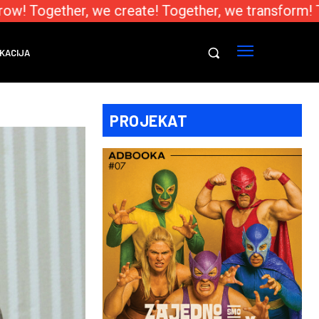
w! Together, we create! Together, we transform! T
KACIJA
PROJEKAT