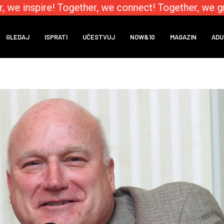
we inspire! Together, we connect! Together, we gro
GLEDAJ
ISPRATI
UČESTVUJ
NOW&10
MAGAZIN
ADU