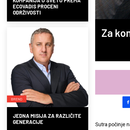
KOMPANIJA U SVETU PREMA
ECOVADIS PROCENI
ODRŽIVOSTI
Za ko
BREND
JEDNA MISIJA ZA RAZLIČITE
GENERACIJE
Sutra počinje 