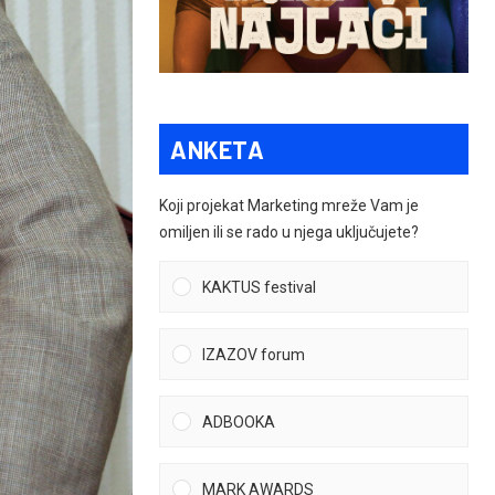
ANKETA
Koji projekat Marketing mreže Vam je
omiljen ili se rado u njega uključujete?
KAKTUS festival
IZAZOV forum
ADBOOKA
MARK AWARDS