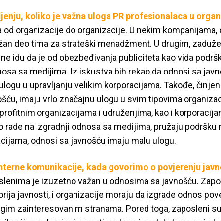
enju, koliko je važna uloga PR profesionalaca u orga
a od organizacije do organizacije. U nekim kompanijama,
žan deo tima za strateški menadžment. U drugim, zaduže
ne idu dalje od obezbeđivanja publiciteta kao vida podr
dnosa sa medijima. Iz iskustva bih rekao da odnosi sa jav
ulogu u upravljanju velikim korporacijama. Takođe, činjen
šću, imaju vrlo značajnu ulogu u svim tipovima organizac
rofitnim organizacijama i udruženjima, kao i korporacija
 rade na izgradnji odnosa sa medijima, pružaju podršku m
acijama, odnosi sa javnošću imaju malu ulogu.
interne komunikacije, kada govorimo o povjerenju javn
lenima je izuzetno važan u odnosima sa javnošću. Zapo
rija javnosti, i organizacije moraju da izgrade odnos pov
rugim zainteresovanim stranama. Pored toga, zaposleni s