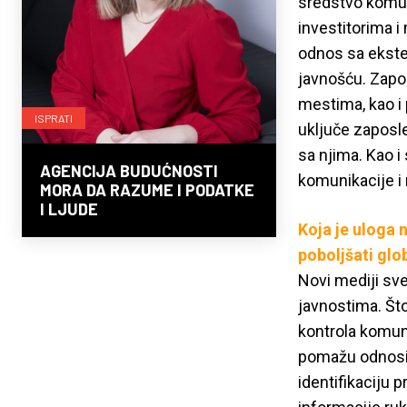
sredstvo komun
investitorima i
odnos sa ekste
javnošću. Zapo
mestima, kao i
ISPRATI
uključe zaposle
sa njima. Kao i
AGENCIJA BUDUĆNOSTI
komunikacije i
MORA DA RAZUME I PODATKE
I LJUDE
Koja je uloga 
poboljšati glo
Novi mediji sve
javnostima. Što 
kontrola komuni
pomažu odnosim
identifikaciju p