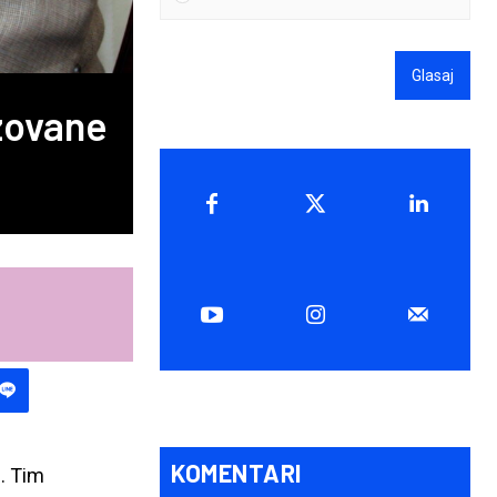
Glasaj
zovane
KOMENTARI
. Tim