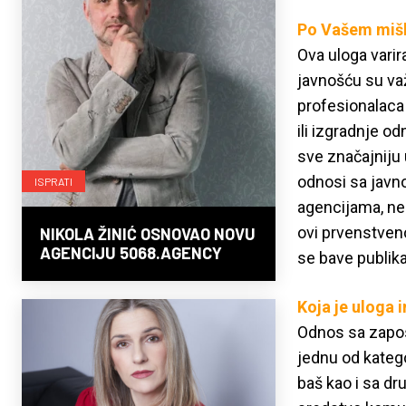
Po Vašem mišlj
Ova uloga varir
javnošću su va
profesionalaca 
ili izgradnje o
sve značajniju 
odnosi sa javno
ISPRATI
agencijama, nep
ovi prvenstveno
NIKOLA ŽINIĆ OSNOVAO NOVU
AGENCIJU 5068.AGENCY
se bave publik
Koja je uloga 
Odnos sa zapos
jednu od katego
baš kao i sa d