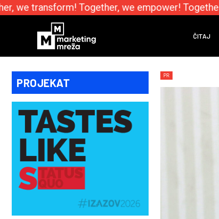
r, we transform! Together, we empower! Together, 
ČITAJ
PR
PROJEKAT