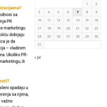
1
2
nizacijama?
3
4
5
6
7
8
9
 odnosi sa
10
11
12
13
14
15
16
nja PR
ške marketingu
17
18
19
20
21
22
23
nošću dobijaju
24
25
26
27
28
29
30
ica je da
31
ija – vladinim
ma. Ukoliko PR-
« jul
arketingu, ili
osti?
sleni spadaju u
erenja sa njima,
u važno