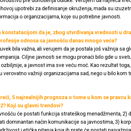
kovodstvu pre donošenja odluke. Verujem da najveća vredn
jihovoj upotrebi za definisanje okruženja, mada su izuzetn
formacija o organizacijama, koje su potrebne javnosti.
sa konstatacijom da je, zbog utvrđivanja vrednosti u dru
rofesije odnosa sa javnošću danas mnogo veća?
 uvek bila važna, ali verujem da je postala još važnija sa g
ompanija. Ciljne javnosti se mogu pronaći bilo gde u svetu
zbiljnije, a javnost ima sve veću moć. Kao rezultat toga
u verovatno važniji organizacijama sad, nego u bilo kom 
reći, 5 najrealnijih prognoza o tome u kom se pravcu 
2? Koji su glavni trendovi?
vnošću će postati funkcija strateškog menadžmenta, 2) di
ati dominantan način komunikacije sa javnostima, 3) korp
drživost i etička pitanja koja ih prate će postati najvažni