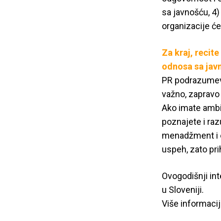
sa javnošću, 4)
organizacije će
Za kraj, recite
odnosa sa jav
PR podrazumeva
važno, zapravo 
Ako imate ambi
poznajete i raz
menadžment i e
uspeh, zato pri
Ovogodišnji int
u Sloveniji.
Više informaci