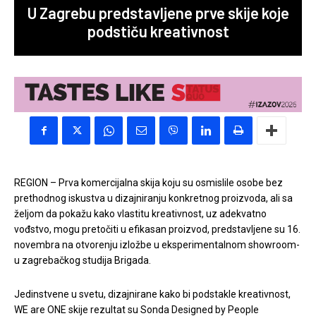
U Zagrebu predstavljene prve skije koje
podstiču kreativnost
REGION – Prva komercijalna skija koju su osmislile osobe bez
prethodnog iskustva u dizajniranju konkretnog proizvoda, ali sa
željom da pokažu kako vlastitu kreativnost, uz adekvatno
vođstvo, mogu pretočiti u efikasan proizvod, predstavljene su 16.
novembra na otvorenju izložbe u eksperimentalnom showroom-
u zagrebačkog studija Brigada.
Jedinstvene u svetu, dizajnirane kako bi podstakle kreativnost,
WE are ONE skije rezultat su Sonda Designed by People