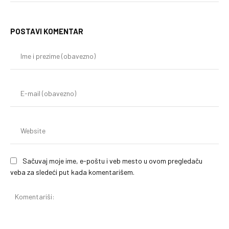
POSTAVI KOMENTAR
Im
i
pr
(o
E-
mai
(o
We
Sačuvaj moje ime, e-poštu i veb mesto u ovom pregledaču
veba za sledeći put kada komentarišem.