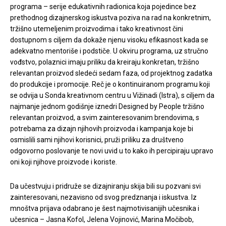
programa – serije edukativnih radionica koja pojedince bez
prethodnog dizajnerskog iskustva poziva na rad na konkretnim,
tržišno utemeljenim proizvodima i tako kreativnost čini
dostupnom s ciljem da dokaže njenu visoku efikasnost kada se
adekvatno mentoriše i podstiče. U okviru programa, uz stručno
vođstvo, polaznici imaju priliku da kreiraju konkretan, tržišno
relevantan proizvod sledeći sedam faza, od projektnog zadatka
do produkcije i promocije. Reč je o kontinuiranom programu koji
se odvija u Sonda kreativnom centru u Vižinadi (Istra), s ciljem da
najmanje jednom godišnje iznedri Designed by People tržišno
relevantan proizvod, a svim zainteresovanim brendovima, s
potrebama za dizajn njihovih proizvoda i kampanja koje bi
osmislili sami njihovi korisnici, pruži priliku za društveno
odgovorno poslovanje te novi uvid u to kako ih percipiraju upravo
oni koji njihove proizvode i koriste.
Da učestvuju i pridruže se dizajniranju skija bili su pozvani svi
zainteresovani, nezavisno od svog predznanja i iskustva. Iz
mnoštva prijava odabrano je šest najmotivisanijih učesnika i
učesnica – Jasna Kofol, Jelena Vojinović, Marina Močibob,