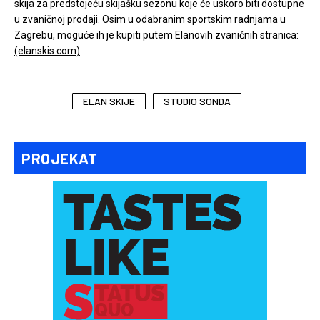
skija za predstojeću skijašku sezonu koje će uskoro biti dostupne
u zvaničnoj prodaji. Osim u odabranim sportskim radnjama u
Zagrebu, moguće ih je kupiti putem Elanovih zvaničnih stranica:
(elanskis.com)
ELAN SKIJE
STUDIO SONDA
PROJEKAT