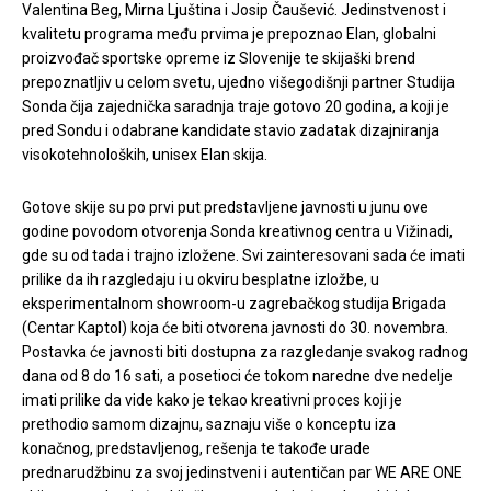
Valentina Beg, Mirna Ljuština i Josip Čaušević. Jedinstvenost i
kvalitetu programa među prvima je prepoznao Elan, globalni
proizvođač sportske opreme iz Slovenije te skijaški brend
prepoznatljiv u celom svetu, ujedno višegodišnji partner Studija
Sonda čija zajednička saradnja traje gotovo 20 godina, a koji je
pred Sondu i odabrane kandidate stavio zadatak dizajniranja
visokotehnoloških, unisex Elan skija.
Gotove skije su po prvi put predstavljene javnosti u junu ove
godine povodom otvorenja Sonda kreativnog centra u Vižinadi,
gde su od tada i trajno izložene. Svi zainteresovani sada će imati
prilike da ih razgledaju i u okviru besplatne izložbe, u
eksperimentalnom showroom-u zagrebačkog studija Brigada
(Centar Kaptol) koja će biti otvorena javnosti do 30. novembra.
Postavka će javnosti biti dostupna za razgledanje svakog radnog
dana od 8 do 16 sati, a posetioci će tokom naredne dve nedelje
imati prilike da vide kako je tekao kreativni proces koji je
prethodio samom dizajnu, saznaju više o konceptu iza
konačnog, predstavljenog, rešenja te takođe urade
prednarudžbinu za svoj jedinstveni i autentičan par WE ARE ONE