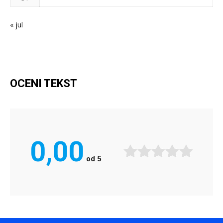
« jul
OCENI TEKST
0,00
od
5