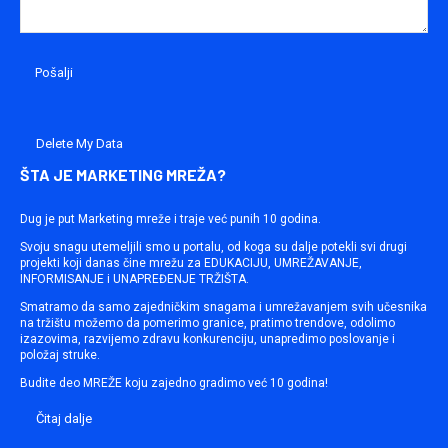
Delete My Data
ŠTA JE MARKETING MREŽA?
Dug je put Marketing mreže i traje već punih 10 godina.
Svoju snagu utemeljili smo u portalu, od koga su dalje potekli svi drugi
projekti koji danas čine mrežu za EDUKACIJU, UMREŽAVANJE,
INFORMISANJE i UNAPREĐENJE TRŽIŠTA.
Smatramo da samo zajedničkim snagama i umrežavanjem svih učesnika
na tržištu možemo da pomerimo granice, pratimo trendove, odolimo
izazovima, razvijemo zdravu konkurenciju, unapredimo poslovanje i
položaj struke.
Budite deo MREŽE koju zajedno gradimo već 10 godina!
Čitaj dalje