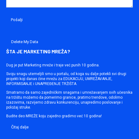
Delete My Data
ŠTA JE MARKETING MREŽA?
Dug je put Marketing mreže i traje već punih 10 godina.
Svoju snagu utemeljili smo u portalu, od koga su dalje potekli svi drugi
projekti koji danas čine mrežu za EDUKACIJU, UMREŽAVANJE,
INFORMISANJE i UNAPREĐENJE TRŽIŠTA.
Smatramo da samo zajedničkim snagama i umrežavanjem svih učesnika
na tržištu možemo da pomerimo granice, pratimo trendove, odolimo
izazovima, razvijemo zdravu konkurenciju, unapredimo poslovanje i
položaj struke.
Budite deo MREŽE koju zajedno gradimo već 10 godina!
Čitaj dalje