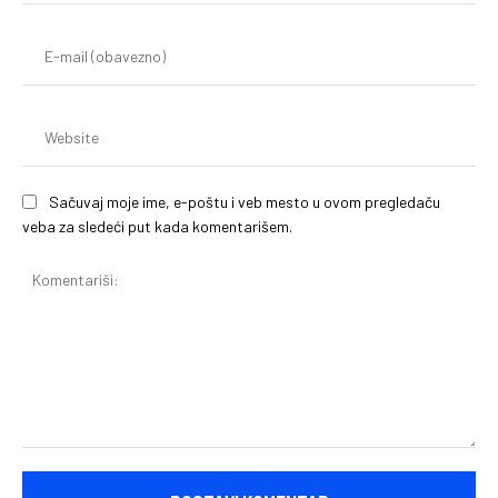
pr
(o
E-
mai
(o
We
Sačuvaj moje ime, e-poštu i veb mesto u ovom pregledaču
veba za sledeći put kada komentarišem.
Komentariši: