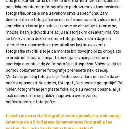
Ona je dokumentarna u užem ili širem smislu. Međutim, ako se
pod dokumentarnom fotografijom podrazumeva žanr novinske
fotografije, onda je ona u svakom smislu specifična. Žanr
dokumentarne fotografije se ne može posmatrati izolovano od
konteksta u kome je nastala, u kome se objavljuje i u kome se,
možda, kasnije dovodi u relaciju sa istorijskim dešavanjima. Što
se tiče kvaliteta dokumentarne fotografije, mislim da je on
utemeljen u onome što su smatrali oni koji su ovu vrstu
fotografije stvorili, a to je da morate biti dovoljno blizu onoga što
je predmet fotografisanja. Ta pozicija osvajanja prostora i
sadržaja garantuje da će fotografija biti uspešna. Važno je da uz
pomoć dokumentarne fotografije prenesete neki osećaj.
Međutim, položaj fotografa je često nezavidan i on može da se
nađe u opasnosti. Na primer, fotograf „Nacionalne geografije“ Pol
Niklen fotografisao je tigraste foke, koje su veoma opasne, ali je
ipak uspeo da im se približi i napravi, u ovom žanru,
najfascinantnije fotografije.
U svetu je ova vrsta fotografije veoma popularna, dok mnogi
smatraju da u Srbiji prava dokumentarna fotografija i ne
postoji. Da li je to zaista tako i koji su razlozi?