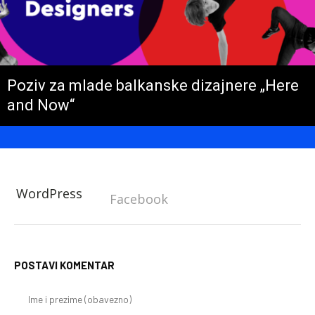
Poziv za mlade balkanske dizajnere „Here
and Now“
WordPress
Facebook
POSTAVI KOMENTAR
Im
i