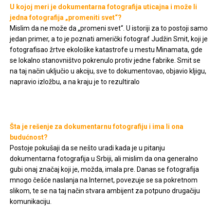
U kojoj meri je dokumentarna fotografija uticajna i može li
jedna fotografija „promeniti svet“?
Mislim da ne može da „promeni svet“. U istoriji za to postoji samo
jedan primer, a to je poznati američki fotograf Judžin Smit, koji je
fotografisao žrtve ekološke katastrofe u mestu Minamata, gde
se lokalno stanovništvo pokrenulo protiv jedne fabrike. Smit se
na taj način uključio u akciju, sve to dokumentovao, objavio kljigu,
napravio izložbu, a na kraju je to rezultiralo
zatvarenjem
pomenute fabrike. Mislim da ne postoji više ni jedan sličan primer
i toliko jak.
Šta je rešenje za dokumentarnu fotografiju i ima li ona
budućnost?
Postoje pokušaji da se nešto uradi kada je u pitanju
dokumentarna fotografija u Srbiji, ali mislim da ona generalno
gubi onaj značaj koji je, možda, imala pre. Danas se fotografija
mnogo češće naslanja na Internet, povezuje se sa pokretnom
slikom, te se na taj način stvara ambijent za potpuno drugačiju
komunikaciju.