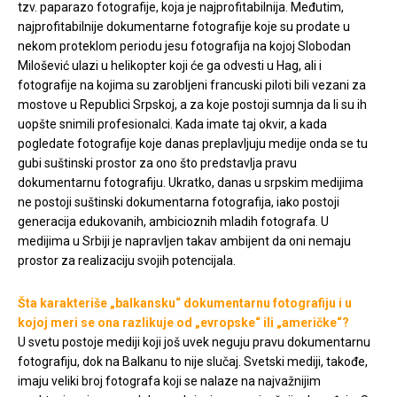
tzv. paparazo fotografije, koja je najprofitabilnija. Međutim,
najprofitabilnije dokumentarne fotografije koje su prodate u
nekom proteklom periodu jesu fotografija na kojoj Slobodan
Milošević ulazi u helikopter koji će ga odvesti u Hag, ali i
fotografije na kojima su zarobljeni francuski piloti bili vezani za
mostove u Republici Srpskoj, a za koje postoji sumnja da li su ih
uopšte snimili profesionalci. Kada imate taj okvir, a kada
pogledate fotografije koje danas preplavljuju medije onda se tu
gubi suštinski prostor za ono što predstavlja pravu
dokumentarnu fotografiju. Ukratko, danas u srpskim medijima
ne postoji suštinski dokumentarna fotografija, iako postoji
generacija edukovanih, ambicioznih mladih fotografa. U
medijima u Srbiji je napravljen takav ambijent da oni nemaju
prostor za realizaciju svojih potencijala.
Šta karakteriše „balkansku“ dokumentarnu fotografiju i u
kojoj meri se ona razlikuje od „evropske“ ili „američke“?
U svetu postoje mediji koji još uvek neguju pravu dokumentarnu
fotografiju, dok na Balkanu to nije slučaj. Svetski mediji, takođe,
imaju veliki broj fotografa koji se nalaze na najvažnijim