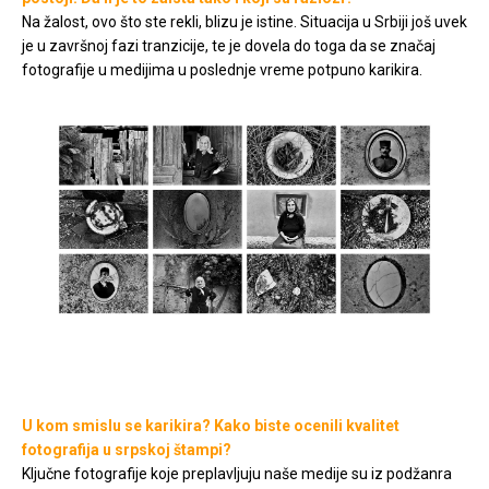
Na žalost, ovo što ste rekli, blizu je istine. Situacija u Srbiji još uvek
je u završnoj fazi tranzicije, te je dovela do toga da se značaj
fotografije u medijima u poslednje vreme potpuno karikira.
U kom smislu se karikira? Kako biste ocenili kvalitet
fotografija u srpskoj štampi?
Ključne fotografije koje preplavljuju naše medije su iz podžanra