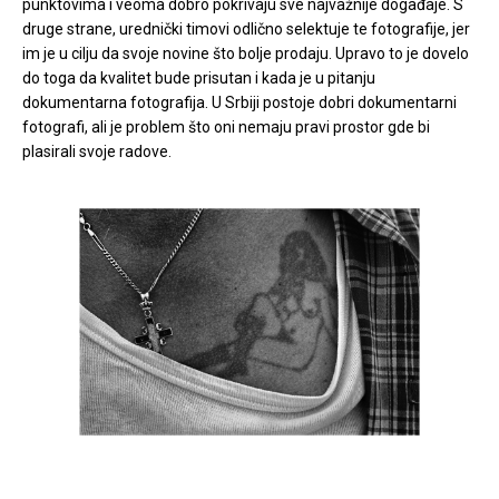
punktovima i veoma dobro pokrivaju sve najvažnije događaje. S
druge strane, urednički timovi odlično selektuje te fotografije, jer
im je u cilju da svoje novine što bolje prodaju. Upravo to je dovelo
do toga da kvalitet bude prisutan i kada je u pitanju
dokumentarna fotografija. U Srbiji postoje dobri dokumentarni
fotografi, ali je problem što oni nemaju pravi prostor gde bi
plasirali svoje radove.