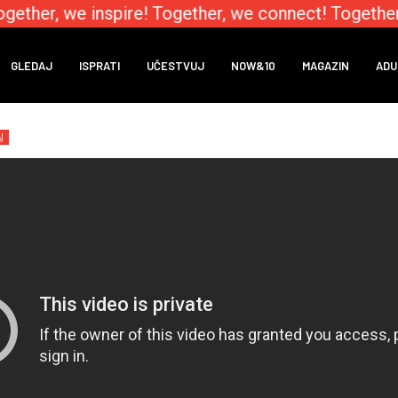
ether, we inspire! Together, we connect! Together,
GLEDAJ
ISPRATI
UČESTVUJ
NOW&10
MAGAZIN
ADU
J