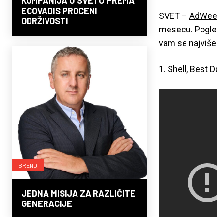
KOMPANIJA U SVETU PREMA
ECOVADIS PROCENI
SVET –
AdWee
ODRŽIVOSTI
mesecu. Pogled
vam se najviše
1. Shell, Best 
BREND
JEDNA MISIJA ZA RAZLIČITE
GENERACIJE