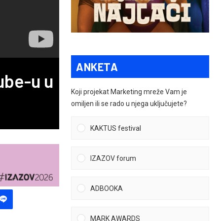
ANKETA
ube-u u
Koji projekat Marketing mreže Vam je
omiljen ili se rado u njega uključujete?
KAKTUS festival
IZAZOV forum
ADBOOKA
MARK AWARDS