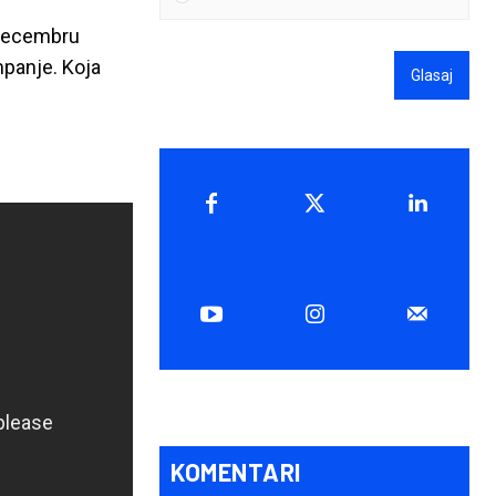
 decembru
panje. Koja
Glasaj
KOMENTARI