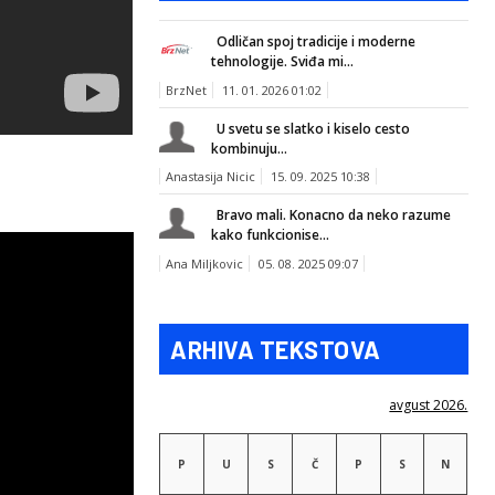
Odličan spoj tradicije i moderne
tehnologije. Sviđa mi...
BrzNet
11. 01. 2026 01:02
U svetu se slatko i kiselo cesto
kombinuju...
Anastasija Nicic
15. 09. 2025 10:38
Bravo mali. Konacno da neko razume
kako funkcionise...
Ana Miljkovic
05. 08. 2025 09:07
ARHIVA TEKSTOVA
avgust 2026.
P
U
S
Č
P
S
N