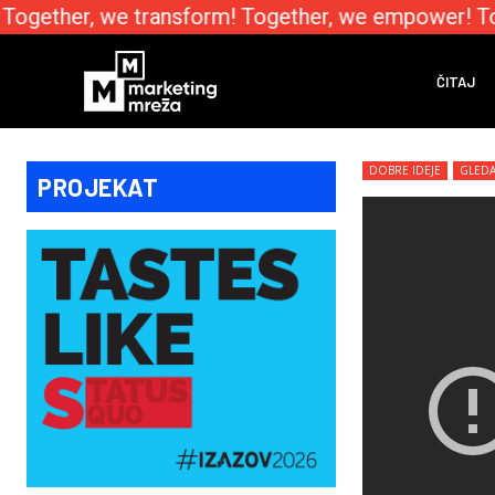
Together, we transform! Together, we empower! Tog
ČITAJ
DOBRE IDEJE
GLEDA
PROJEKAT