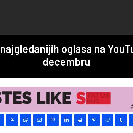
 najgledanijih oglasa na YouT
decembru