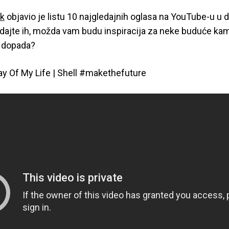
k
objavio je listu 10 najgledajnih oglasa na YouTube-u u
ajte ih, možda vam budu inspiracija za neke buduće kam
 dopada?
Day Of My Life | Shell #makethefuture