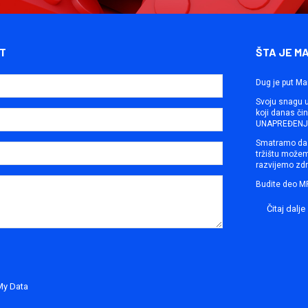
T
ŠTA JE M
Dug je put Ma
Svoju snagu ut
koji danas č
UNAPREĐENJE
Smatramo da 
tržištu može
razvijemo zdr
Budite deo M
Čitaj dalje
My Data