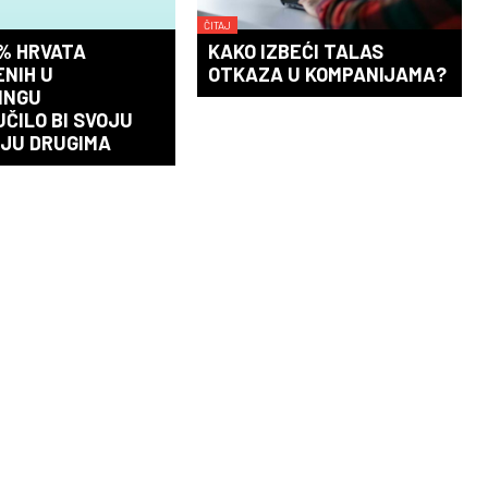
ČITAJ
% HRVATA
KAKO IZBEĆI TALAS
NIH U
OTKAZA U KOMPANIJAMA?
INGU
ČILO BI SVOJU
JU DRUGIMA