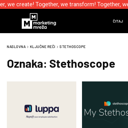
r, we create! Together, we transform! Together, we
ČITAJ
NASLOVNA
KLJUČNE REČI
STETHOSCOPE
Oznaka:
Stethoscope