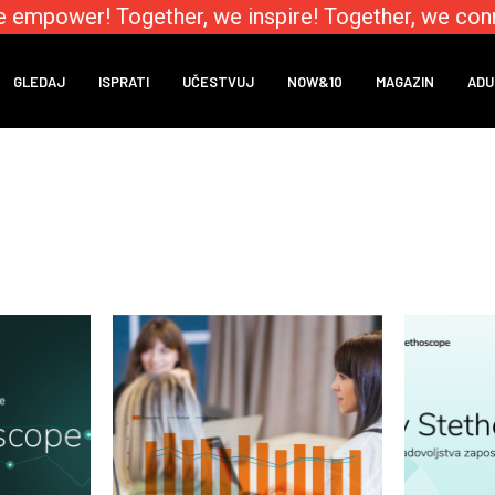
 empower! Together, we inspire! Together, we conn
GLEDAJ
ISPRATI
UČESTVUJ
NOW&10
MAGAZIN
ADU