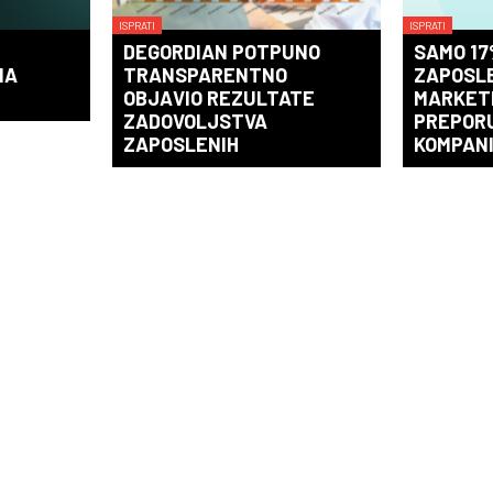
ISPRATI
ISPRATI
DEGORDIAN POTPUNO
SAMO 17
NA
TRANSPARENTNO
ZAPOSLE
OBJAVIO REZULTATE
MARKET
ZADOVOLJSTVA
PREPORU
ZAPOSLENIH
KOMPANI