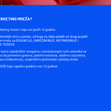
ARKETING MREŽA?
rketing mreže i traje već punih 10 godina.
emeljili smo u portalu, od koga su dalje potekli svi drugi projekti
ine mrežu za EDUKACIJU, UMREŽAVANJE, INFORMISANJE i
 TRŽIŠTA.
samo zajedničkim snagama i umrežavanjem svih učesnika na
mo da pomerimo granice, pratimo trendove, odolimo izazovima,
avu konkurenciju, unapredimo poslovanje i položaj struke.
REŽE koju zajedno gradimo već 10 godina!