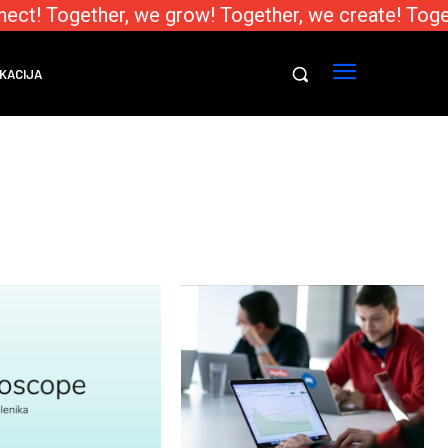
ect! Together, we grow! Together, we create! Toge
KACIJA