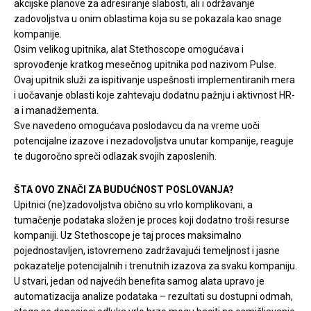
akcijske planove za adresiranje slabosti, ali i održavanje
zadovoljstva u onim oblastima koja su se pokazala kao snage
kompanije.
Osim velikog upitnika, alat Stethoscope omogućava i
sprovođenje kratkog mesečnog upitnika pod nazivom Pulse.
Ovaj upitnik služi za ispitivanje uspešnosti implementiranih mera
i uočavanje oblasti koje zahtevaju dodatnu pažnju i aktivnost HR-
a i manadžementa.
Sve navedeno omogućava poslodavcu da na vreme uoči
potencijalne izazove i nezadovoljstva unutar kompanije, reaguje
te dugoročno spreči odlazak svojih zaposlenih.
ŠTA OVO ZNAČI ZA BUDUĆNOST POSLOVANJA?
Upitnici (ne)zadovoljstva obično su vrlo komplikovani, a
tumačenje podataka složen je proces koji dodatno troši resurse
kompaniji. Uz Stethoscope je taj proces maksimalno
pojednostavljen, istovremeno zadržavajući temeljnost i jasne
pokazatelje potencijalnih i trenutnih izazova za svaku kompaniju.
U stvari, jedan od najvećih benefita samog alata upravo je
automatizacija analize podataka – rezultati su dostupni odmah,