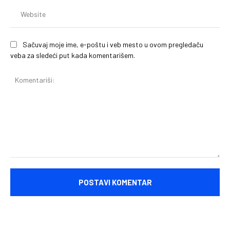
We
Sačuvaj moje ime, e-poštu i veb mesto u ovom pregledaču
veba za sledeći put kada komentarišem.
Komentariši: