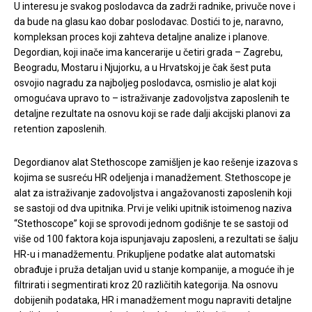
U interesu je svakog poslodavca da zadrži radnike, privuče nove i
da bude na glasu kao dobar poslodavac. Dostići to je, naravno,
kompleksan proces koji zahteva detaljne analize i planove.
Degordian, koji inače ima kancerarije u četiri grada – Zagrebu,
Beogradu, Mostaru i Njujorku, a u Hrvatskoj je čak šest puta
osvojio nagradu za najboljeg poslodavca, osmislio je alat koji
omogućava upravo to – istraživanje zadovoljstva zaposlenih te
detaljne rezultate na osnovu koji se rade dalji akcijski planovi za
retention zaposlenih.
Degordianov alat Stethoscope zamišljen je kao rešenje izazova s
kojima se susreću HR odeljenja i manadžement. Stethoscope je
alat za istraživanje zadovoljstva i angažovanosti zaposlenih koji
se sastoji od dva upitnika. Prvi je veliki upitnik istoimenog naziva
“Stethoscope” koji se sprovodi jednom godišnje te se sastoji od
više od 100 faktora koja ispunjavaju zaposleni, a rezultati se šalju
HR-u i manadžementu. Prikupljene podatke alat automatski
obrađuje i pruža detaljan uvid u stanje kompanije, a moguće ih je
filtrirati i segmentirati kroz 20 različitih kategorija. Na osnovu
dobijenih podataka, HR i manadžement mogu napraviti detaljne