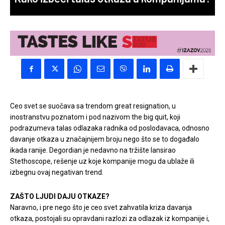
Ceo svet se suočava sa trendom great resignation, u
inostranstvu poznatom i pod nazivom the big quit, koji
podrazumeva talas odlazaka radnika od poslodavaca, odnosno
davanje otkaza u značajnijem broju nego što se to događalo
ikada ranije. Degordian je nedavno na tržište lansirao
Stethoscope, rešenje uz koje kompanije mogu da ublaže ili
izbegnu ovaj negativan trend.
ZAŠTO LJUDI DAJU OTKAZE?
Naravno, i pre nego što je ceo svet zahvatila kriza davanja
otkaza, postojali su opravdani razlozi za odlazak iz kompanije i,