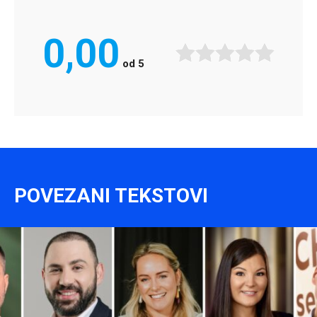
0,00
od
5
POVEZANI TEKSTOVI