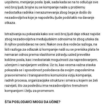
uopšteno, menjanje posla. Ipak, sada kada se na to odlučuje sve
veći broj ljudi, brojne su se kompanije našle u problemu
nedostatka radnika i nerazumevanja zbog čega je došlo do
nezadovoljstva koje je naposletku ljude podstaklo na davanje
otkaza.
Istraživanja su pokazala kako sve veći broj ljudi daje otkaz najviše
zbog nezadovoljstva međuljudskim odnosima te zbog utiska da
ih njihov poslodavac ne ceni. Nakon ova dva vodeća razloga, na
listi razloga za odlazak iz kompanije našli su se preniska plata te
nemaran odnos prema vlastitome zdravlju usled prevelike
količine posla, kao i nedostatak mogućnosti za napredovanjem,
učenjem i razvijanjem veština. Uz to, kao veoma važna stavka
pokazala se i sposobnost poslodavca da svojim zaposlenima
pravovremeno i transparentno komunicira viziju kompanije,
radnih procesa, organizacijske strukture i smera u kojem se želi
razvijati, što za posledicu ima nezadovoljstvo trenutnom
kompanijom i želju za promenom.
ŠTA POSLODAVCI MOGU DA UČINE?