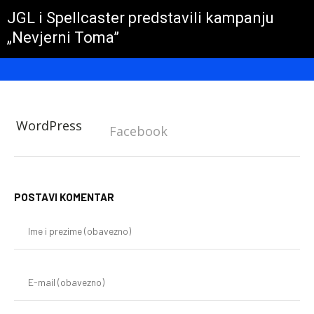
JGL i Spellcaster predstavili kampanju
„Nevjerni Toma”
WordPress
Facebook
POSTAVI KOMENTAR
Im
i
pr
(o
E-
mai
(o