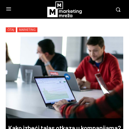
ČITAJ
MARKETING
Kako izbeći talas otkaza u kompanijama?