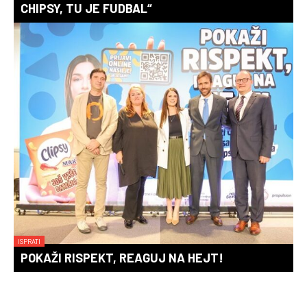
CHIPSY, TU JE FUDBAL“
ISPRATI
POKAŽI RISPEKT, REAGUJ NA HEJT!