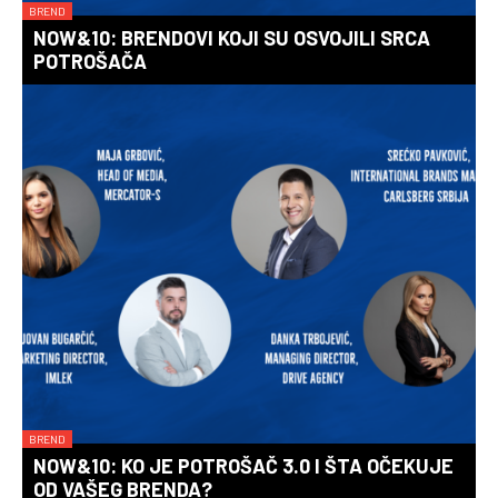
BREND
NOW&10: BRENDOVI KOJI SU OSVOJILI SRCA
POTROŠAČA
BREND
NOW&10: KO JE POTROŠAČ 3.0 I ŠTA OČEKUJE
OD VAŠEG BRENDA?