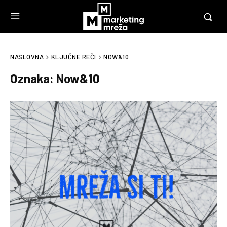
NASLOVNA
KLJUČNE REČI
NOW&10
Oznaka:
Now&10