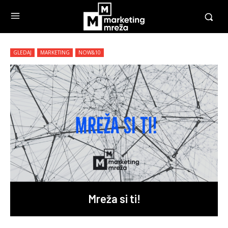
GLEDAJ
MARKETING
NOW&10
Mreža si ti!