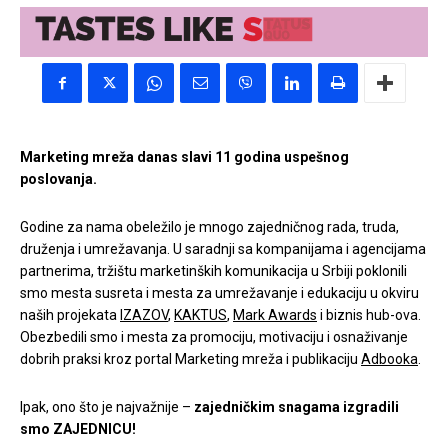
Marketing mreža danas slavi 11 godina uspešnog
poslovanja.
Godine za nama obeležilo je mnogo zajedničnog rada, truda,
druženja i umrežavanja. U saradnji sa kompanijama i agencijama
partnerima, tržištu marketinških komunikacija u Srbiji poklonili
smo mesta susreta i mesta za umrežavanje i edukaciju u okviru
naših projekata
IZAZOV
,
KAKTUS
,
Mark Awards
i biznis hub-ova.
Obezbedili smo i mesta za promociju, motivaciju i osnaživanje
dobrih praksi kroz portal Marketing mreža i publikaciju
Adbooka
.
Ipak, ono što je najvažnije –
zajedničkim snagama izgradili
smo ZAJEDNICU!