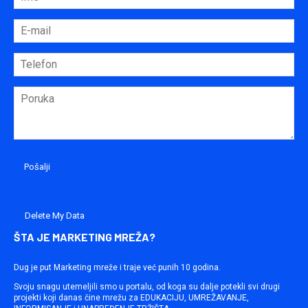
Delete My Data
ŠTA JE MARKETING MREŽA?
Dug je put Marketing mreže i traje već punih 10 godina.
Svoju snagu utemeljili smo u portalu, od koga su dalje potekli svi drugi
projekti koji danas čine mrežu za EDUKACIJU, UMREŽAVANJE,