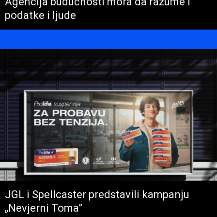
Agencija budućnosti mora da razume i
podatke i ljude
JGL i Spellcaster predstavili kampanju
„Nevjerni Toma”