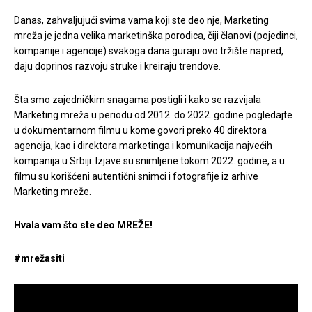
Danas, zahvaljujući svima vama koji ste deo nje, Marketing
mreža je jedna velika marketinška porodica, čiji članovi (pojedinci,
kompanije i agencije) svakoga dana guraju ovo tržište napred,
daju doprinos razvoju struke i kreiraju trendove.
Šta smo zajedničkim snagama postigli i kako se razvijala
Marketing mreža u periodu od 2012. do 2022. godine pogledajte
u dokumentarnom filmu u kome govori preko 40 direktora
agencija, kao i direktora marketinga i komunikacija najvećih
kompanija u Srbiji. Izjave su snimljene tokom 2022. godine, a u
filmu su korišćeni autentični snimci i fotografije iz arhive
Marketing mreže.
Hvala vam što ste deo MREŽE!
#mrežasiti