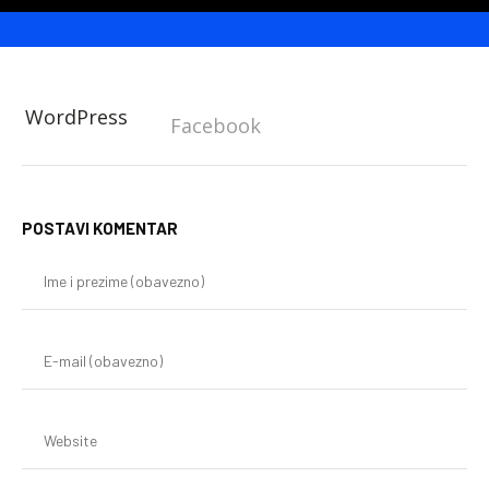
WordPress
Facebook
POSTAVI KOMENTAR
Im
i
pr
(o
E-
mai
(o
We