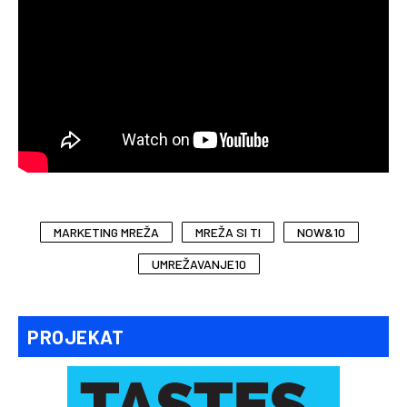
MARKETING MREŽA
MREŽA SI TI
NOW&10
UMREŽAVANJE10
PROJEKAT