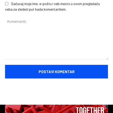
Sačuvaj moje ime, e-poštu i veb mesto u ovom pregledaču
veba za sledeći put kada komentarišem.
Komentariši: