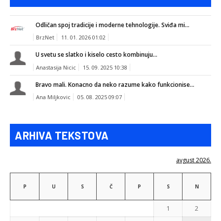
Odličan spoj tradicije i moderne tehnologije. Sviđa mi...
BrzNet
11. 01. 2026 01:02
U svetu se slatko i kiselo cesto kombinuju...
Anastasija Nicic
15. 09. 2025 10:38
Bravo mali. Konacno da neko razume kako funkcionise...
Ana Miljkovic
05. 08. 2025 09:07
ARHIVA TEKSTOVA
avgust 2026.
P
U
S
Č
P
S
N
1
2