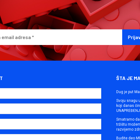
T
ŠTA JE M
Dug je put Ma
Svoju snagu ut
koji danas č
UNAPREĐENJE
Smatramo da 
tržištu može
razvijemo zdr
Budite deo M