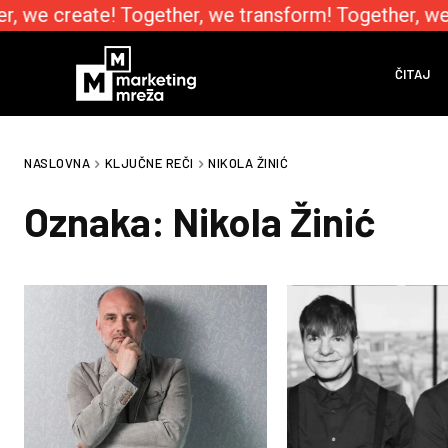
r, we create! Together, we transform! Together, we
ČITAJ
NASLOVNA
KLJUČNE REČI
NIKOLA ŽINIĆ
Oznaka:
Nikola Žinić