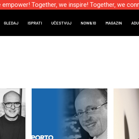
 empower! Together, we inspire! Together, we conn
GLEDAJ
ISPRATI
UČESTVUJ
NOW&10
MAGAZIN
ADU