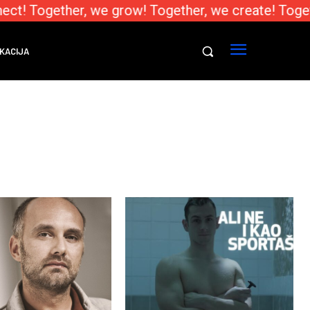
ect! Together, we grow! Together, we create! Toget
KACIJA