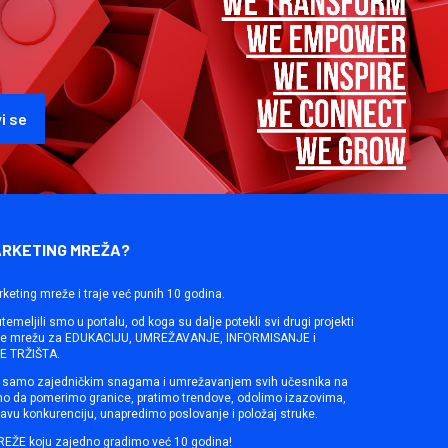
ARKETING MREŽA?
rketing mreže i traje već punih 10 godina.
emeljili smo u portalu, od koga su dalje potekli svi drugi projekti
ine mrežu za EDUKACIJU, UMREŽAVANJE, INFORMISANJE i
 TRŽIŠTA.
samo zajedničkim snagama i umrežavanjem svih učesnika na
mo da pomerimo granice, pratimo trendove, odolimo izazovima,
avu konkurenciju, unapredimo poslovanje i položaj struke.
REŽE koju zajedno gradimo već 10 godina!