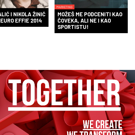
MARKETING
LIĆ I NIKOLA ŽINIĆ
MOŽEŠ ME PODCENITI KAO
 EURO EFFIE 2014
ČOVEKA, ALI NE I KAO
SPORTISTU!