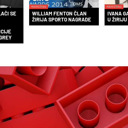
MARKETING
MARKETING
LAČI SE
WILLIAM FENTON ČLAN
IVANA GA
ŽIRIJA SPORTO NAGRADE
U ŽIRIJU
CIJE
GREY