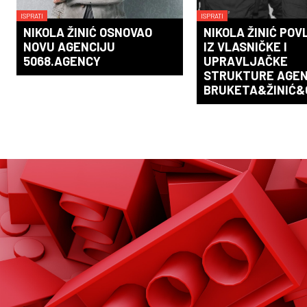
ISPRATI
ISPRATI
NIKOLA ŽINIĆ OSNOVAO
NIKOLA ŽINIĆ POV
NOVU AGENCIJU
IZ VLASNIČKE I
5068.AGENCY
UPRAVLJAČKE
STRUKTURE AGEN
BRUKETA&ŽINIĆ&