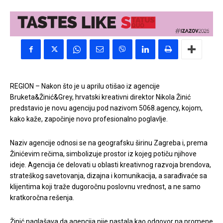
REGION – Nakon što je u aprilu otišao iz agencije
Bruketa&Žinić&Grey, hrvatski kreativni direktor Nikola Žinić
predstavio je novu agenciju pod nazivom 5068.agency, kojom,
kako kaže, započinje novo profesionalno poglavlje.
Naziv agencije odnosi se na geografsku širinu Zagreba i, prema
Žinićevim rečima, simbolizuje prostor iz kojeg potiču njihove
ideje. Agencija će delovati u oblasti kreativnog razvoja brendova,
strateškog savetovanja, dizajna i komunikacija, a sarađivaće sa
klijentima koji traže dugoročnu poslovnu vrednost, a ne samo
kratkoročna rešenja.
Žinić naglašava da agencija nije nastala kao odgovor na promene