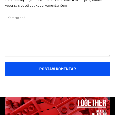
veba za sledeći put kada komentarišem.
Komentariši: