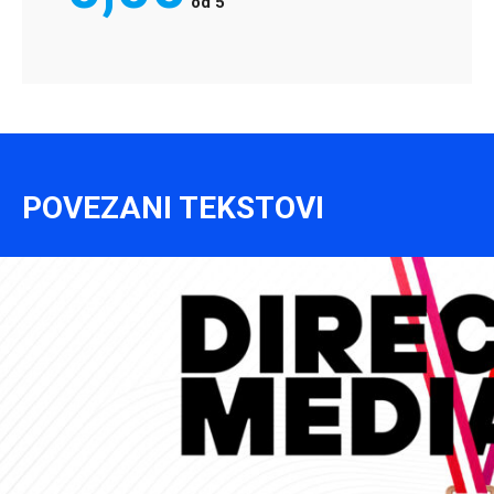
od
5
POVEZANI TEKSTOVI