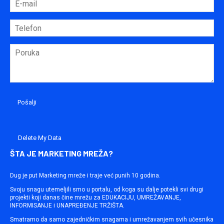
Delete My Data
ŠTA JE MARKETING MREŽA?
Dug je put Marketing mreže i traje već punih 10 godina.
Svoju snagu utemeljili smo u portalu, od koga su dalje potekli svi drugi
projekti koji danas čine mrežu za EDUKACIJU, UMREŽAVANJE,
INFORMISANJE i UNAPREĐENJE TRŽIŠTA.
Smatramo da samo zajedničkim snagama i umrežavanjem svih učesnika