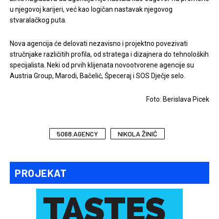
u njegovoj karijeri, već kao logičan nastavak njegovog
stvaralačkog puta.
Nova agencija će delovati nezavisno i projektno povezivati
stručnjake različitih profila, od stratega i dizajnera do tehnoloških
specijalista. Neki od prvih klijenata novootvorene agencije su
Austria Group, Marodi, Bačelić, Špeceraj i SOS Dječje selo.
Foto: Berislava Picek
5068.AGENCY
NIKOLA ŽINIĆ
PROJEKAT