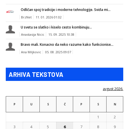
Odličan spoj tradicije i moderne tehnologije. Sviđa mi...
BrzNet
11. 01. 2026 01:02
U svetu se slatko i kiselo cesto kombinuju...
Anastasija Nicic
15. 09. 2025 10:38
Bravo mali. Konacno da neko razume kako funkcionise...
Ana Miljkovic
05. 08. 2025 09:07
ARHIVA TEKSTOVA
avgust 2026.
P
U
S
Č
P
S
N
1
2
3
4
5
6
7
8
9