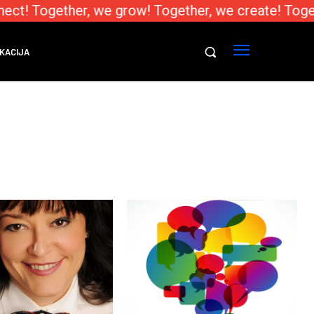
ect! Together, we grow! Together, we create! Toge
KACIJA