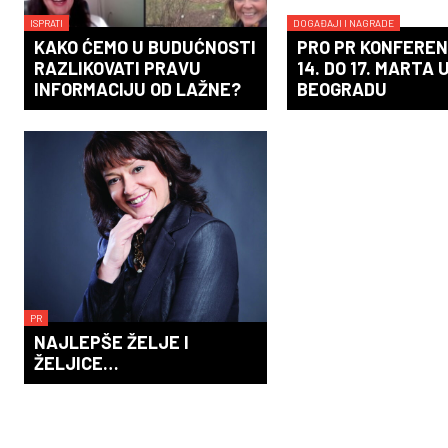
ISPRATI
DOGAĐAJI I NAGRADE
KAKO ĆEMO U BUDUĆNOSTI
PRO PR KONFEREN
RAZLIKOVATI PRAVU
14. DO 17. MARTA 
INFORMACIJU OD LAŽNE?
BEOGRADU
PR
NAJLEPŠE ŽELJE I
ŽELJICE…