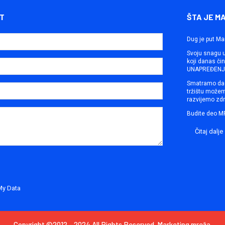
T
ŠTA JE M
Dug je put Ma
Svoju snagu ut
koji danas č
UNAPREĐENJE
Smatramo da 
tržištu može
razvijemo zdr
Budite deo M
Čitaj dalje
My Data
Copyright ©2012 - 2024 All Rights Reserved. Marketing mreža.