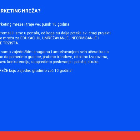
ARKETING MREŽA?
rketing mreže i traje već punih 10 godina.
emeljili smo u portalu, od koga su dalje potekli svi drugi projekti
ine mrežu za EDUKACIJU, UMREŽAVANJE, INFORMISANJE i
 TRŽIŠTA.
samo zajedničkim snagama i umrežavanjem svih učesnika na
mo da pomerimo granice, pratimo trendove, odolimo izazovima,
avu konkurenciju, unapredimo poslovanje i položaj struke.
REŽE koju zajedno gradimo već 10 godina!