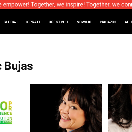
 empower! Together, we inspire! Together, we conn
GLEDAJ
ISPRATI
UČESTVUJ
NOW&10
MAGAZIN
ADU
ć Bujas