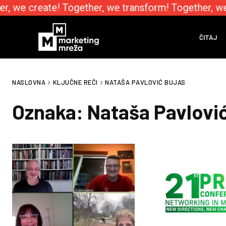
r, we create! Together, we transform! Together, we
ČITAJ
NASLOVNA
KLJUČNE REČI
NATAŠA PAVLOVIĆ BUJAS
Oznaka:
Nataša Pavlovi