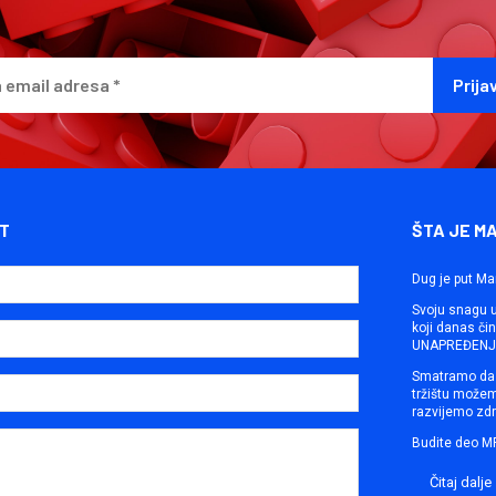
T
ŠTA JE M
Dug je put Ma
Svoju snagu ut
koji danas č
UNAPREĐENJE
Smatramo da 
tržištu može
razvijemo zdr
Budite deo M
Čitaj dalje