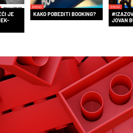
BREND
BREND
EĆI JE
KAKO POBEDITI BOOKING?
#IZAZOV
MEK-
JOVAN B