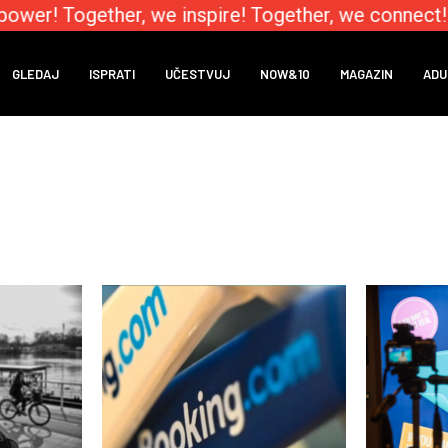
ower! Together, we inspire! Together, we connect!
GLEDAJ
ISPRATI
UČESTVUJ
NOW&10
MAGAZIN
ADU