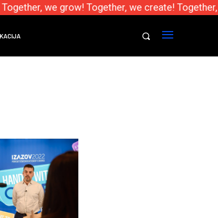
 Together, we grow! Together, we create! Together,
KACIJA