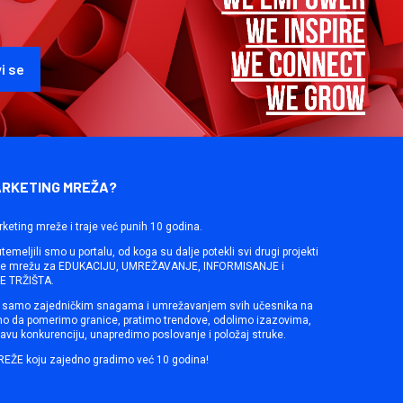
ARKETING MREŽA?
rketing mreže i traje već punih 10 godina.
emeljili smo u portalu, od koga su dalje potekli svi drugi projekti
ine mrežu za EDUKACIJU, UMREŽAVANJE, INFORMISANJE i
 TRŽIŠTA.
samo zajedničkim snagama i umrežavanjem svih učesnika na
mo da pomerimo granice, pratimo trendove, odolimo izazovima,
avu konkurenciju, unapredimo poslovanje i položaj struke.
REŽE koju zajedno gradimo već 10 godina!