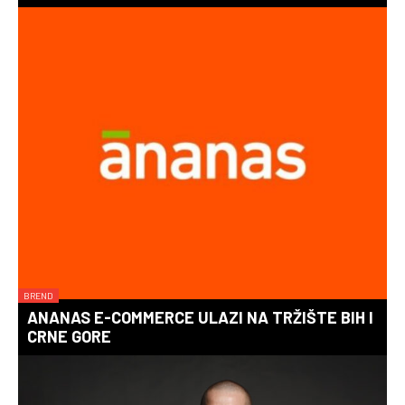
BREND
ANANAS E-COMMERCE ULAZI NA TRŽIŠTE BIH I
CRNE GORE