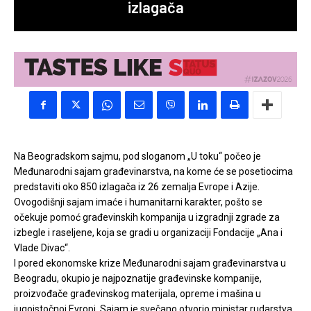
izlagača
Na Beogradskom sajmu, pod sloganom „U toku“ počeo je
Međunarodni sajam građevinarstva, na kome će se posetiocima
predstaviti oko 850 izlagača iz 26 zemalja Evrope i Azije.
Ovogodišnji sajam imaće i humanitarni karakter, pošto se
očekuje pomoć građevinskih kompanija u izgradnji zgrade za
izbegle i raseljene, koja se gradi u organizaciji Fondacije „Ana i
Vlade Divac“.
I pored ekonomske krize Međunarodni sajam građevinarstva u
Beogradu, okupio je najpoznatije građevinske kompanije,
proizvođače građevinskog materijala, opreme i mašina u
jugoistočnoj Evropi. Sajam je svečano otvorio ministar rudarstva,