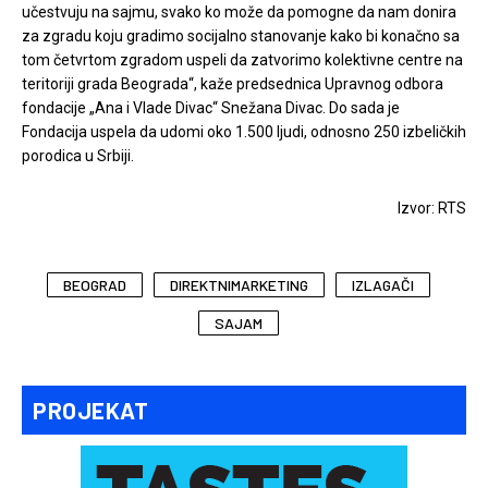
učestvuju na sajmu, svako ko može da pomogne da nam donira
za zgradu koju gradimo socijalno stanovanje kako bi konačno sa
tom četvrtom zgradom uspeli da zatvorimo kolektivne centre na
teritoriji grada Beograda“, kaže predsednica Upravnog odbora
fondacije „Ana i Vlade Divac“ Snežana Divac. Do sada je
Fondacija uspela da udomi oko 1.500 ljudi, odnosno 250 izbeličkih
porodica u Srbiji.
Izvor: RTS
BEOGRAD
DIREKTNIMARKETING
IZLAGAČI
SAJAM
PROJEKAT