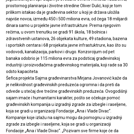
prostornog planiranja i životne stredine Oliver Dulić, koji je tom
prilikom istakao da je građevina sektor u koji je država uložila
najviše novca, između 450 i 500 miliona evra, od čega 18 milijardi
dinara samo u projekte javne infrastrukture. Prema njegovim
rečima, u ovom trenutku se gradi 91 škola, 18 bolnica i
zdravstvenih ustanova, 26 objekata kulture, 49 stadiona, bazena
i sportskih centara i 68 projekata javne infrastuktrure, kao što su
vodovodi, kanalizacija, parkovi i drugo. Konzorcijum od pet
banaka odobrio je 115 miliona evra za podsticaj građevinskoj
industriji i proizvođačima građevinskog materijala, koji rade sa 30
odsto kapaciteta.
Šefica projekta Sajma građevinarstva Mirjana Jovanović kaže da
je nelikvidnost građevinskih preduzeća ogromna i da preti da
odvede u stečaj dve trećine građevinskih preduzeća. Ovogodišnji
sajam imaće i humanitarni karakter, pošto se očekuje pomoć
građevinskih kompanija u izgradnji zgrade za izbegle i raseljene,
koja se gradi u organizaciji Fondacije „Ana i Vlade Divac“.
Kompanije koje izlažu na sajmu mogu da pomognu u izgradnji
zgrade za izbegle i raseljene, koja se gradi u organizaciji
Fondacije „Ana i Vlade Divac“. „Pozivam sve firme koje će da