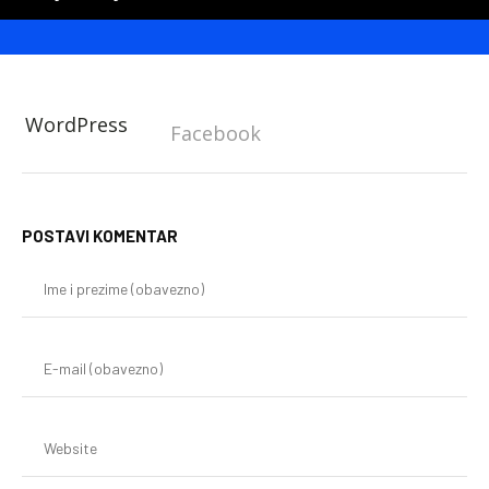
WordPress
Facebook
POSTAVI KOMENTAR
Im
i
pr
(o
E-
mai
(o
We