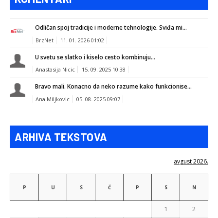
Odličan spoj tradicije i moderne tehnologije. Sviđa mi...
BrzNet
11. 01. 2026 01:02
U svetu se slatko i kiselo cesto kombinuju...
Anastasija Nicic
15. 09. 2025 10:38
Bravo mali. Konacno da neko razume kako funkcionise...
Ana Miljkovic
05. 08. 2025 09:07
ARHIVA TEKSTOVA
avgust 2026.
P
U
S
Č
P
S
N
1
2