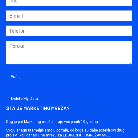
Delete My Data
ŠTA JE MARKETING MREŽA?
Dug je put Marketing mreže i traje već punih 10 godina.
Svoju snagu utemeljili smo u portalu, od koga su dalje potekli svi drugi
projekti koji danas čine mrežu za EDUKACIJU, UMREŽAVANJE,