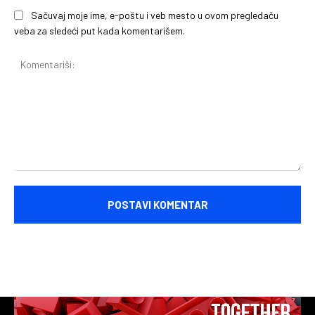
Sačuvaj moje ime, e-poštu i veb mesto u ovom pregledaču
veba za sledeći put kada komentarišem.
Komentariši: