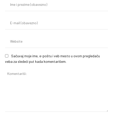
Im
i
pr
(o
E-
mai
(o
We
Sačuvaj moje ime, e-poštu i veb mesto u ovom pregledaču
veba za sledeći put kada komentarišem.