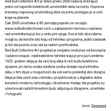
Red Bull Collective Art je dobio preko 2000 radova, kreirajući
jedno od najvećih kolektivnih umetničkih dela na svetu. Doprinos
kreiranju najvećeg umetničkog dela na svetu pristigao je iz svih
krajeva planete.
Čak 2000 umetnika iz 85 zemalja pojavilo se na sajtu
www.redbullcollectiveart.com u zakazanom terminu i nastavio
rad umetnika koji je bio u redu pre njega. Sve je bilo dozvoljeno,
mogli su da koriste bilo koju od tehnika i programa, jedini zadatak
je bio da povežu svoj rad sa radom prethodnika.
Red Bull Collective Art projekat je inicijalno evoluirao od koncepta
’cadavre exquis’, nadrealistične tehnike koja je prvi put uvedena
1925. godine. Ideja je da veći broj slika ili reči budu kolektivno
spojene, pri čemu svaka sledeća osoba dodaje na prethodnu
sliku, s tim da je u mogućnosti da vidi samo poslednji deo dizajna.
Ideja je bila uzeti staru tehniku i projektovati je u digitalno doba
koristeći modernu tehnologiju i društvene medije. Na projektu su
učestvovali različiti kreativni ljudi, uključujući dizajnere, umetnike
i fotografe.
Izvor:
Designed