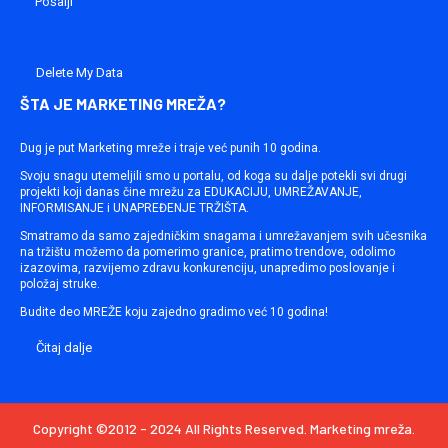
Delete My Data
ŠTA JE MARKETING MREŽA?
Dug je put Marketing mreže i traje već punih 10 godina.
Svoju snagu utemeljili smo u portalu, od koga su dalje potekli svi drugi
projekti koji danas čine mrežu za EDUKACIJU, UMREŽAVANJE,
INFORMISANJE i UNAPREĐENJE TRŽIŠTA.
Smatramo da samo zajedničkim snagama i umrežavanjem svih učesnika
na tržištu možemo da pomerimo granice, pratimo trendove, odolimo
izazovima, razvijemo zdravu konkurenciju, unapredimo poslovanje i
položaj struke.
Budite deo MREŽE koju zajedno gradimo već 10 godina!
Čitaj dalje
Copyright ©2012 - 2024 All Rights Reserved. Marketing mreža.