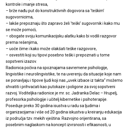
kontrole i manje stresa,
– brže nađu put do konstruktivnih dogovora sa ‘teškim’
sugovornicima,
– lakše prepoznaju što zapravo želi ‘teški’ sugovornik i kako mu
se može pomoći,
– obogate svoju komunikacijsku alatku kako bi vodili razgovor
prema rešenjima,
– uoče čime i kako može olakšati teške razgovore,
– osvestiti koji su tipovi posebno teški i prepoznati u tome
sopstveni izazov.
Radionica počiva na spoznajama savremene psihologije,
lingvistike i neurolingvistike, te na uverenju da situacije koje nam
se ponavljaju i tipove ljudi koji nas „uvek izbace iz takta“ možemo
shvatiti i prihvaćati kao putokaze i poligone za svoj sopstveni
razvoj. Voditeljka radionice je mr. sc. Jadranka Delac – Hrupelj,
profesorka psihologije i učitelj kibernetike i psihoterapije.
Poseduje preko 30 godina isustva u radu sa ljudima i
organizacijama i više od 20 godina iskustva u kreiranju edukacija
iz područja tzv. mekih vještina. Razvojno orijentirana, sa
posebnim naglaskom na koncept izvrsnosti i efikasnosti, u