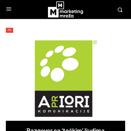
PR
Razgovor sa ‘teškim’ ljudima