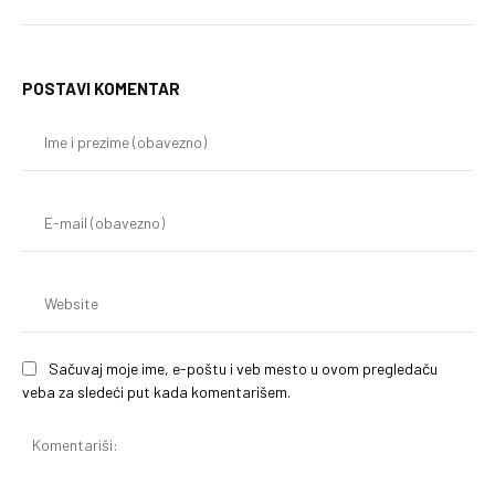
POSTAVI KOMENTAR
Im
i
pr
(o
E-
mai
(o
We
Sačuvaj moje ime, e-poštu i veb mesto u ovom pregledaču
veba za sledeći put kada komentarišem.