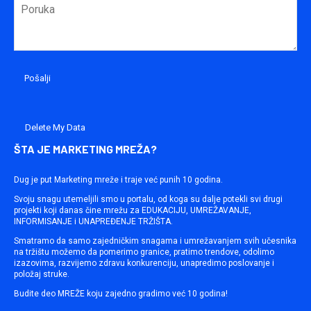
Delete My Data
ŠTA JE MARKETING MREŽA?
Dug je put Marketing mreže i traje već punih 10 godina.
Svoju snagu utemeljili smo u portalu, od koga su dalje potekli svi drugi
projekti koji danas čine mrežu za EDUKACIJU, UMREŽAVANJE,
INFORMISANJE i UNAPREĐENJE TRŽIŠTA.
Smatramo da samo zajedničkim snagama i umrežavanjem svih učesnika
na tržištu možemo da pomerimo granice, pratimo trendove, odolimo
izazovima, razvijemo zdravu konkurenciju, unapredimo poslovanje i
položaj struke.
Budite deo MREŽE koju zajedno gradimo već 10 godina!