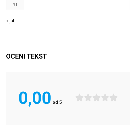
31
« jul
OCENI TEKST
0,00
od
5