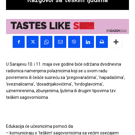
U Sarajevu 10. i 11. maja ove godine biće održana dvodnevna
radionica namenjena polaznicima koji se u svom radu
povremeno ili češće susreću sa ‘pregovaračima’, ‘napadačima’,
‘sveznalicama’, ‘dosadnjakovićima’, ‘tvrdoglavcima’,
uznemirenima, zbunjenima, ljutima ili drugim tipovima tzv.
teškim sagovornicima.
Edukacija će učesnicima pomoći da:
– komuniciraju s ‘teškim’ sagovornicima sa većim osećajem