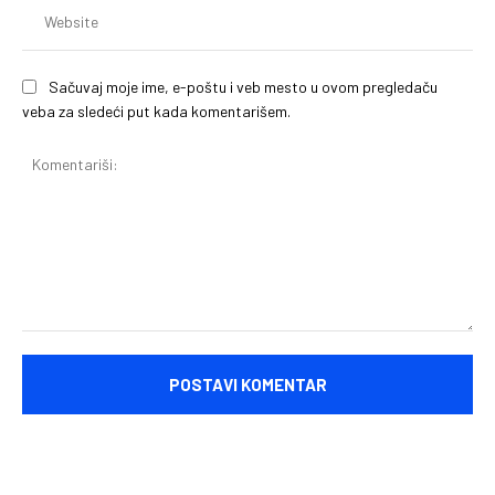
We
Sačuvaj moje ime, e-poštu i veb mesto u ovom pregledaču
veba za sledeći put kada komentarišem.
Komentariši: