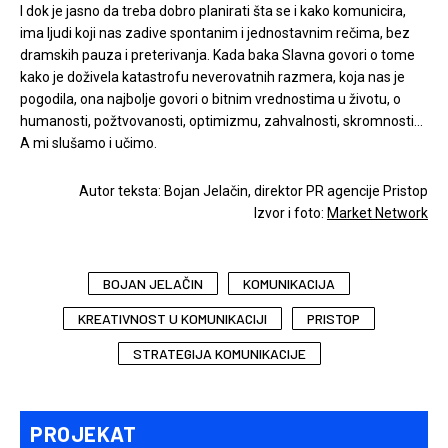
I dok je jasno da treba dobro planirati šta se i kako komunicira,
ima ljudi koji nas zadive spontanim i jednostavnim rečima, bez
dramskih pauza i preterivanja. Kada baka Slavna govori o tome
kako je doživela katastrofu neverovatnih razmera, koja nas je
pogodila, ona najbolje govori o bitnim vrednostima u životu, o
humanosti, požtvovanosti, optimizmu, zahvalnosti, skromnosti…
A mi slušamo i učimo.
Autor teksta: Bojan Jelačin, direktor PR agencije Pristop
Izvor i foto:
Market Network
BOJAN JELAČIN
KOMUNIKACIJA
KREATIVNOST U KOMUNIKACIJI
PRISTOP
STRATEGIJA KOMUNIKACIJE
PROJEKAT