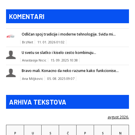
KOMENTARI
Odličan spoj tradicije i moderne tehnologije. Sviđa mi...
BrzNet
11. 01. 2026 01:02
U svetu se slatko i kiselo cesto kombinuju...
Anastasija Nicic
15. 09. 2025 10:38
Bravo mali. Konacno da neko razume kako funkcionise...
Ana Miljkovic
05. 08. 2025 09:07
ARHIVA TEKSTOVA
avgust 2026.
P
U
S
Č
P
S
N