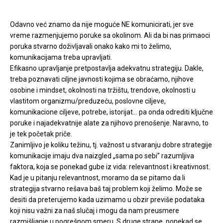
Odavno već znamo da nije moguće NE komunicirati, jer sve
vreme razmenjujemo poruke sa okolinom. Ali da bi nas primaoci
poruka stvarno doživljavali onako kako mi to želimo,
komunikacijama treba upravljati.
Efikasno upravljanje pretpostavlja adekvatnu strategiju. Dakle,
treba poznavati ciljne javnosti kojima se obraćamo, njihove
osobine i mindset, okolnosti na tržištu, trendove, okolnosti u
vlastitom organizmu/preduzeću, poslovne ciljeve,
komunikacione ciljeve, potrebe, istorijat… pa onda odrediti ključne
poruke i najadekvatnije alate za njihovo prenošenje. Naravno, to
je tek početak priče.
Zanimljivo je koliku težinu, tj. važnost u stvaranju dobre strategije
komunikacije imaju dva naizgled „sama po sebi” razumljiva
faktora, koja se ponekad gube iz vida: relevantnost i kreativnost.
Kad je u pitanju relevantnost, moramo da se pitamo da li
strategija stvarno rešava baš taj problem koji želimo. Može se
desiti da preterujemo kada uzimamo u obzir previše podataka
koji nisu važni za naš slučaj i mogu da nam preusmere
razmišljanje u pogrešnom smeru. S druge strane, ponekad se