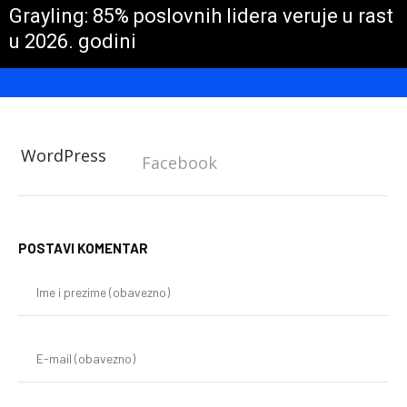
Grayling: 85% poslovnih lidera veruje u rast
u 2026. godini
WordPress
Facebook
POSTAVI KOMENTAR
Im
i
pr
(o
E-
mai
(o