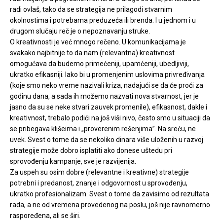
radi ovlaš, tako da se strategija ne prilagodi stvarnim
okolnostima i potrebama preduzeća ili brenda. I u jednom i u
drugom slučaju reč je o nepoznavanju struke.
O kreativnosti je već mnogo rečeno. U komunikacijama je
svakako najbitnije to da nam (relevantna) kreativnost
omogućava da budemo primećeniji, upamćeniji, ubedljiviji,
ukratko efikasniji. Iako bi u promenjenim uslovima privređivanja
(koje smo neko vreme nazivali kriza, nadajući se da će proći za
godinu dana, a sada ih možemo nazvati nova stvarnost, jer je
jasno da su se neke stvari zauvek promenile), efikasnost, dakle i
kreativnost, trebalo podići na još viši nivo, često smo u situaciji da
se pribegava klišeima i „proverenim rešenjima”. Na sreću, ne
uvek. Svest o tome da se nekoliko dinara više uloženih u razvoj
strategije može dobro isplatiti ako donese uštedu pri
sprovođenju kampanje, sve je razvijenija.
Za uspeh su osim dobre (relevantne i kreativne) strategije
potrebni i predanost, znanje i odgovornost u sprovođenju,
ukratko profesionalizam. Svest o tome da zavisimo od rezultata
rada, a ne od vremena provedenog na poslu, još nije ravnomerno
raspoređena, ali se širi.