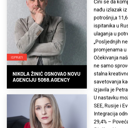
Čini se da komp
nađu izlazak iz
potrošnji,a 11,
ispitanika u Ru
ulaganja u potr
„Posljednjih n
promjenama u k
Očekivanja naših
ISPRATI
ne samo sprovođ
stalna kreativn
NIKOLA ŽINIĆ OSNOVAO NOVU
AGENCIJU 5068.AGENCY
savetovanja kao
izjavila je Petr
U nastavku može
SEE, Rusije i Ev
Integracija odn
29,4% – Poveć