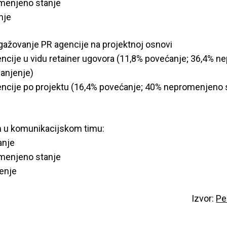
menjeno stanje
nje
ngažovanje PR agencije na projektnoj osnovi
ncije u vidu retainer ugovora (11,8% povećanje; 36,4% 
anjenje)
ncije po projektu (16,4% povećanje; 40% nepromenjeno 
h u komunikacijskom timu:
anje
menjeno stanje
enje
Izvor:
Pe