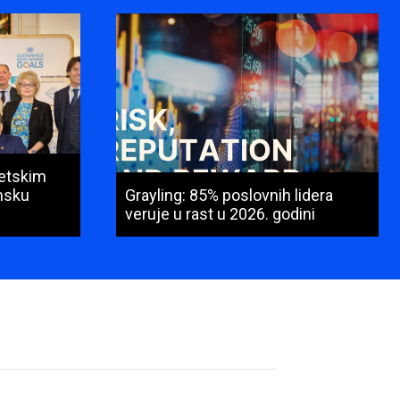
vetskim
msku
Grayling: 85% poslovnih lidera
veruje u rast u 2026. godini