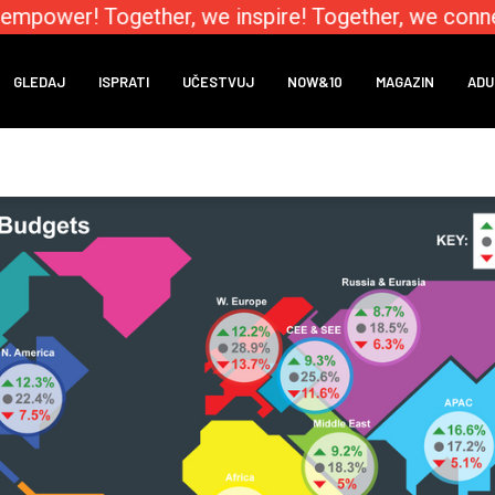
mpower! Together, we inspire! Together, we connec
GLEDAJ
ISPRATI
UČESTVUJ
NOW&10
MAGAZIN
ADU