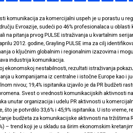
sti komunikacija za komercijalni uspeh je u porastu u re
području Evroazije, sudeći po 46% profesionalaca u oblasti
ali na pitanja prvog PULSE istraživanja u kvartalnim serij
aprilu 2012. godine, Grayling PULSE ima za cilj identifiko
nanja o ključnim globalnim i regionalnim izazovima i mo
ava industrija komunikacija.
j ekonomskoj nestabilnosti, rezultati istraživanja pokaz
anja u kompanijama iz centralne i istočne Europe kao i j
lnom nivou; 19,4% ispitanika izjavilo je da PR budžeti ras
promena. Svest o vrednosti komunikacijskih aktivnosti na
uka unutar organizacija i udelu PR aktivnosti u komercij
 što je potvrdilo 33,6% i 45,9% ispitanika. U isto vreme, r
nje budžeta za komunikacijske aktivnosti na tržištima R
%) – trend koji je u skladu sa širim ekonomskim kretanji