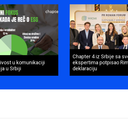
Chapter 4 iz Srbije sa s
ivost u komunikaciji
ekspertima potpisao Ri
ja u Srbiji
deklaraciju