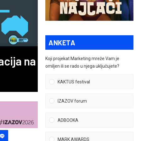
ANKETA
acija na
Koji projekat Marketing mreže Vam je
omiljen ili se rado u njega uključujete?
KAKTUS festival
IZAZOV forum
ADBOOKA
MARK AWARDS