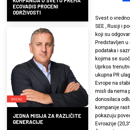
KOMPANIJA U SVETU PREMA
ECOVADIS PROCENI
ODRŽIVOSTI
Svest o vredno
SEE , Rusiji i 
koji su odgovar
Predstavljen u 
podataka i saz
kojima se suoč
Uprkos trenutno
ukupna PR ulag
Evrope na stabi
misli da nema 
donosilaca odl
BREND
kompanije raste,
pokazuju poveća
JEDNA MISIJA ZA RAZLIČITE
GENERACIJE
Evroazije (20,3