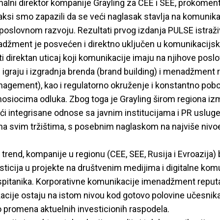
alni direktor kompanije Grayling za CEE i SEE, prokoment
raksi smo zapazili da se veći naglasak stavlja na komunika
poslovnom razvoju. Rezultati prvog izdanja PULSE istraživ
džment je posvećen i direktno uključen u komunikacijske
ati direktan uticaj koji komunikacije imaju na njihove posl
igraju i izgradnja brenda (brand building) i menadžment 
nagement), kao i regulatorno okruženje i konstantno pob
nosiocima odluka. Zbog toga je Grayling širom regiona iz
ći integrisane odnose sa javnim institucijama i PR usluge 
na svim tržištima, s posebnim naglaskom na najviše nivo
i trend, kompanije u regionu (CEE, SEE, Rusija i Evroazija)
ticija u projekte na društvenim medijima i digitalne komu
spitanika. Korporativne komunikacije imenadžment reputac
cije ostaju na istom nivou kod gotovo polovine učesnika k
o promena aktuelnih investicionih raspodela.