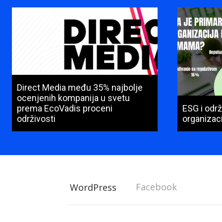
Direct Media među 35% najbolje
ocenjenih kompanija u svetu
prema EcoVadis proceni
ESG i održ
održivosti
organizaci
Facebook
WordPress