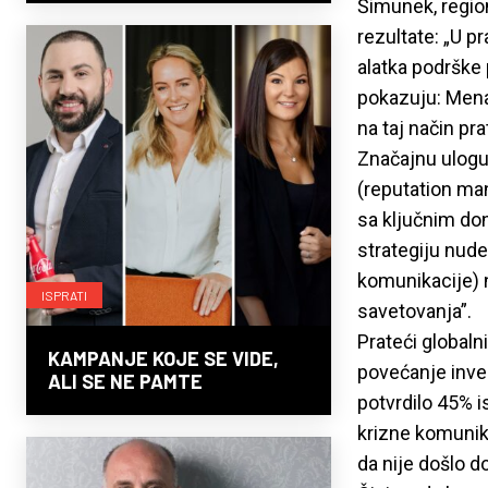
Šimunek, region
rezultate: „U p
alatka podrške 
pokazuju: Mena
na taj način pr
Značajnu ulogu 
(reputation ma
sa ključnim do
strategiju nude
komunikacije) 
ISPRATI
savetovanja”.
Prateći globaln
KAMPANJE KOJE SE VIDE,
povećanje inves
ALI SE NE PAMTE
potvrdilo 45% i
krizne komunika
da nije došlo d