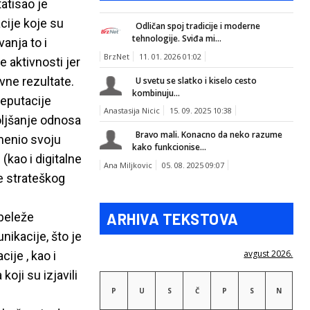
atisao je
cije koje su
Odličan spoj tradicije i moderne
tehnologije. Sviđa mi...
anja to i
BrzNet
11. 01. 2026 01:02
 aktivnosti jer
ovne rezultate.
U svetu se slatko i kiselo cesto
kombinuju...
reputacije
Anastasija Nicic
15. 09. 2025 10:38
oljšanje odnosa
Bravo mali. Konacno da neko razume
menio svoju
kako funkcionise...
(kao i digitalne
Ana Miljkovic
05. 08. 2025 09:07
e strateškog
 beleže
ARHIVA TEKSTOVA
nikacije, što je
avgust 2026.
ije , kao i
oji su izjavili
P
U
S
Č
P
S
N