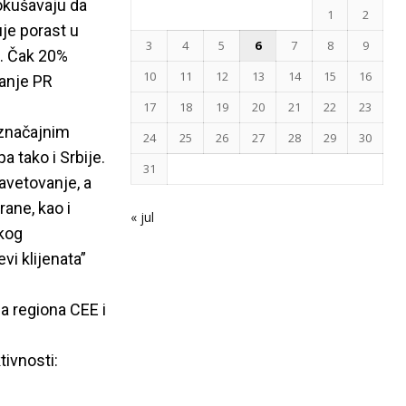
pokušavaju da
1
2
uje porast u
3
4
5
6
7
8
9
 . Čak 20%
10
11
12
13
14
15
16
ćanje PR
17
18
19
20
21
22
23
 značajnim
24
25
26
27
28
29
30
 tako i Srbije.
31
savetovanje, a
ane, kao i
« jul
škog
vi klijenata”
a regiona CEE i
tivnosti: