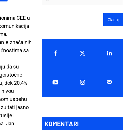
gionima CEE u
Glasaj
 komunikacija
ama.
vanje značajnih
gućnostima sa
uju da su
ugoistočne
tu, dok 20,4%
 nivou
alnom uspehu
ezultati jasno
usije i
KOMENTARI
ma. Jan