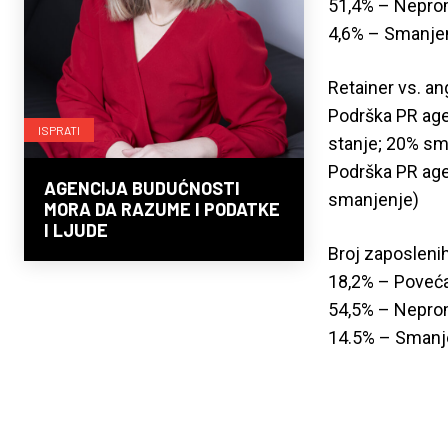
51,4% – Nepro
4,6% – Smanje
Retainer vs. a
Podrška PR age
ISPRATI
stanje; 20% sm
Podrška PR age
AGENCIJA BUDUĆNOSTI
smanjenje)
MORA DA RAZUME I PODATKE
I LJUDE
Broj zaposleni
18,2% – Poveć
54,5% – Nepro
14.5% – Smanj