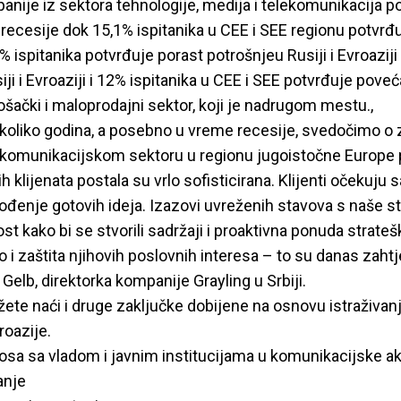
anije iz sektora tehnologije, medija i telekomunikacija 
 recesije dok 15,1% ispitanika u CEE i SEE regionu potvrđ
6% ispitanika potvrđuje porast potrošnjeu Rusiji i Evroaziji
siji i Evroaziji i 12% ispitanika u CEE i SEE potvrđuje pove
ošački i maloprodajni sektor, koji je nadrugom mestu.,
ekoliko godina, a posebno u vreme recesije, svedočimo o
omunikacijskom sektoru u regionu jugoistočne Europe pa
 klijenata postala su vrlo sofisticirana. Klijenti očekuju 
enje gotovih ideja. Izazovi uvreženih stavova s naše str
ost kako bi se stvorili sadržaji i proaktivna ponuda strate
 i zaštita njihovih poslovnih interesa – to su danas zahtje
a Gelb, direktorka kompanije Grayling u Srbiji.
te naći i druge zaključke dobijene na osnovu istraživanj
roazije.
osa sa vladom i javnim institucijama u komunikacijske ak
anje