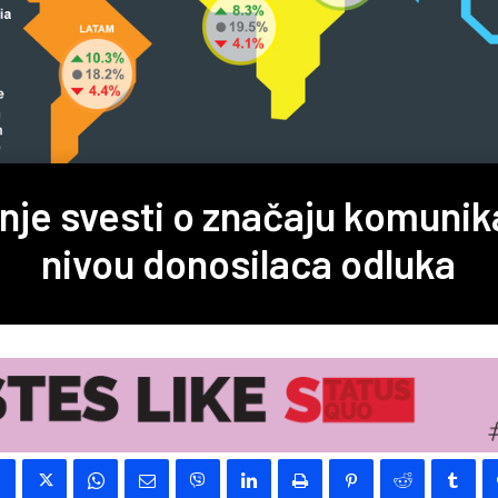
je svesti o značaju komunik
nivou donosilaca odluka