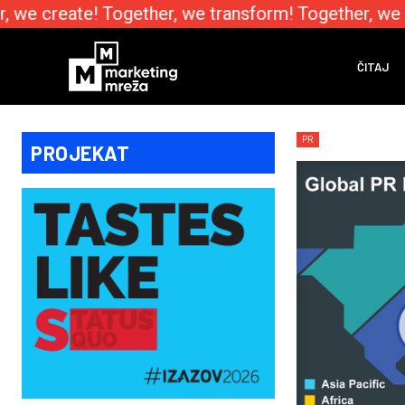
we create! Together, we transform! Together, we e
ČITAJ
PR
PROJEKAT