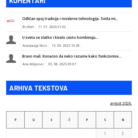
KOMENTARI
Odličan spoj tradicije i moderne tehnologije. Sviđa mi...
BrzNet
11. 01. 2026 01:02
U svetu se slatko i kiselo cesto kombinuju...
Anastasija Nicic
15. 09. 2025 10:38
Bravo mali. Konacno da neko razume kako funkcionise...
Ana Miljkovic
05. 08. 2025 09:07
ARHIVA TEKSTOVA
avgust 2026.
P
U
S
Č
P
S
N
1
2