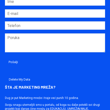
Delete My Data
ŠTA JE MARKETING MREŽA?
Dug je put Marketing mreže i traje već punih 10 godina.
Svoju snagu utemeljili smo u portalu, od koga su dalje potekli svi drugi
projekti koji danas čine mrežu za EDUKACIJU, UMREŽAVANJE,