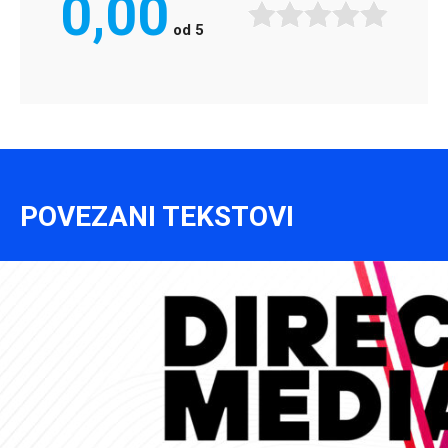
0,00
od
5
POVEZANI TEKSTOVI