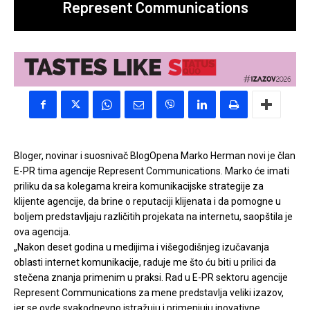
Represent Communications
Bloger, novinar i suosnivač BlogOpena Marko Herman novi je član
E-PR tima agencije Represent Communications. Marko će imati
priliku da sa kolegama kreira komunikacijske strategije za
klijente agencije, da brine o reputaciji klijenata i da pomogne u
boljem predstavljaju različitih projekata na internetu, saopštila je
ova agencija.
„Nakon deset godina u medijima i višegodišnjeg izučavanja
oblasti internet komunikacije, raduje me što ću biti u prilici da
stečena znanja primenim u praksi. Rad u E-PR sektoru agencije
Represent Communications za mene predstavlja veliki izazov,
jer se ovde svakodnevno istražuju i primenjuju inovativne