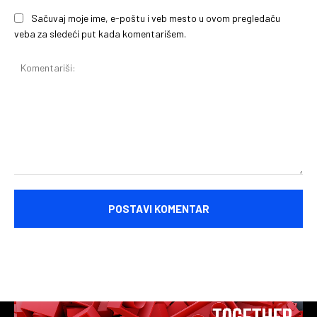
Sačuvaj moje ime, e-poštu i veb mesto u ovom pregledaču
veba za sledeći put kada komentarišem.
Komentariši: