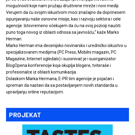
mogućnosti koje nam pružaju društvene mreže i novi mediji.
Verujem da ću svojim iskustvom moći značajno da doprinesem
ispunjavanju naše osnovne misije, kao i razvoju sektora i cele
agencije. Istovremeno očekujem da ću na ovoj poziciji naučiti
puno toga novog iz oblasti odnosa sa javnošću,“ kaže Marko
Herman.
Marko Herman ima decenijsko novinarsko i uredničko iskustvo u
specijalizovanim medijima (PC Press, Mobilni magazin, PC
Magazine, Internet ogledalo) i suosnivač je i suorganizator
BlogOpena konferencije koja okuplja blogere, tviteraše i
profesionalce iz oblasti komunikacija.
Dolaskom Marka Hermana, E-PR tim agencije je pojačan i
spreman da nastavi da sa postavljanjem novih standarda u
upravljanju online reputacijom.
PROJEKAT