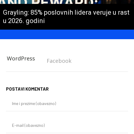
Grayling: 85% poslovnih lidera veruje u rast
u 2026. godini
WordPress
Facebook
POSTAVI KOMENTAR
Im
i
pr
(o
E-
mai
(o