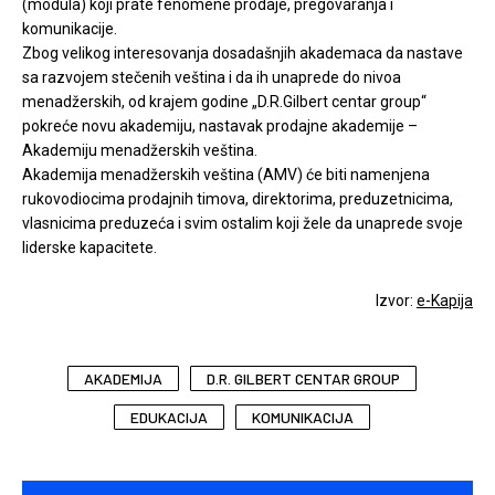
(modula) koji prate fenomene prodaje, pregovaranja i
komunikacije.
Zbog velikog interesovanja dosadašnjih akademaca da nastave
sa razvojem stečenih veština i da ih unaprede do nivoa
menadžerskih, od krajem godine „D.R.Gilbert centar group“
pokreće novu akademiju, nastavak prodajne akademije –
Akademiju menadžerskih veština.
Akademija menadžerskih veština (AMV) će biti namenjena
rukovodiocima prodajnih timova, direktorima, preduzetnicima,
vlasnicima preduzeća i svim ostalim koji žele da unaprede svoje
liderske kapacitete.
Izvor:
e-Kapija
AKADEMIJA
D.R. GILBERT CENTAR GROUP
EDUKACIJA
KOMUNIKACIJA