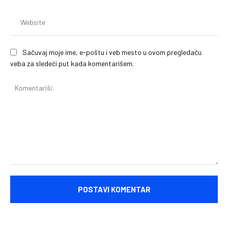
We
Sačuvaj moje ime, e-poštu i veb mesto u ovom pregledaču
veba za sledeći put kada komentarišem.
Komentariši: