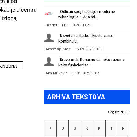
tnje od
okacije u centru
Odličan spoj tradicije i moderne
tehnologije. Sviđa mi...
 izloga,
BrzNet
11. 01. 2026 01:02
U svetu se slatko i kiselo cesto
kombinuju...
Anastasija Nicic
15. 09. 2025 10:38
Bravo mali. Konacno da neko razume
kako funkcionise...
AJN ZONA
Ana Miljkovic
05. 08. 2025 09:07
ARHIVA TEKSTOVA
avgust 2026.
P
U
S
Č
P
S
N