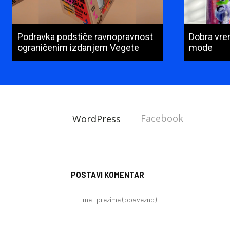
Podravka podstiče ravnopravnost
Dobra vre
ograničenim izdanjem Vegete
mode
Facebook
WordPress
POSTAVI KOMENTAR