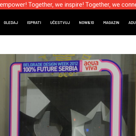
mpower! Together, we inspire! Together, we connect
GLEDAJ
ISPRATI
UČESTVUJ
NOW&10
MAGAZIN
ADU