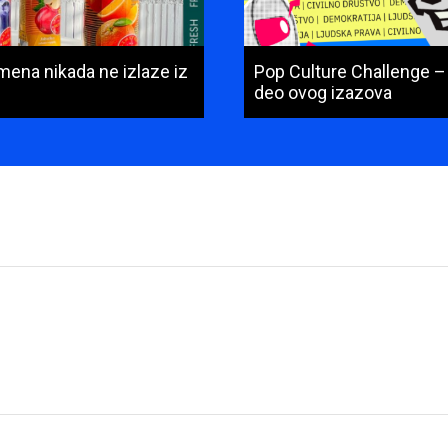
mena nikada ne izlaze iz
Pop Culture Challenge –
deo ovog izazova