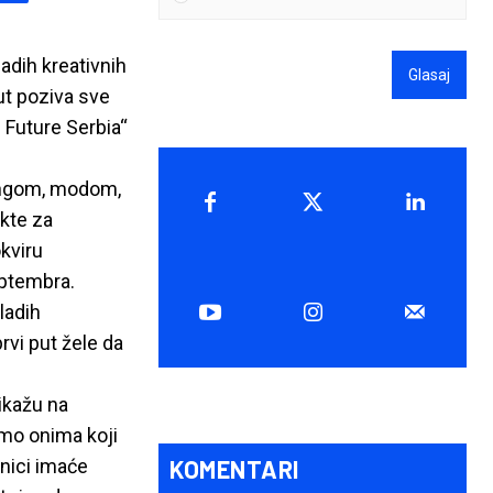
adih kreativnih
Glasaj
ut poziva sve
 Future Serbia“
zingom, modom,
kte za
kviru
eptembra.
ladih
prvi put žele da
ikažu na
amo onima koji
KOMENTARI
znici imaće