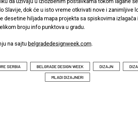
iliku da uživaju u izložbenim postavkama tokom lagane še
Slavije, dok će u isto vreme otkrivati nove i zanimljive l
te desetine hiljada mapa projekta sa spiskovima izlagača i
elikom broju info punktova u gradu.
nju na sajtu
belgradedesignweek.com
.
URE SERBIA
BELGRADE DESIGN WEEK
DIZAJN
DIZ
MLADI DIZAJNERI