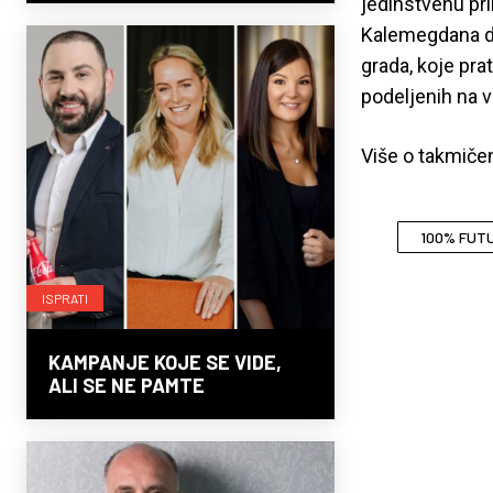
jedinstvenu pr
Kalemegdana do 
grada, koje pra
podeljenih na v
Više o takmiče
100% FUT
ISPRATI
KAMPANJE KOJE SE VIDE,
ALI SE NE PAMTE