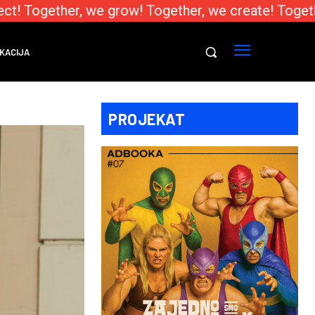
! Together, we grow! Together, we create! Togethe
KACIJA
PROJEKAT