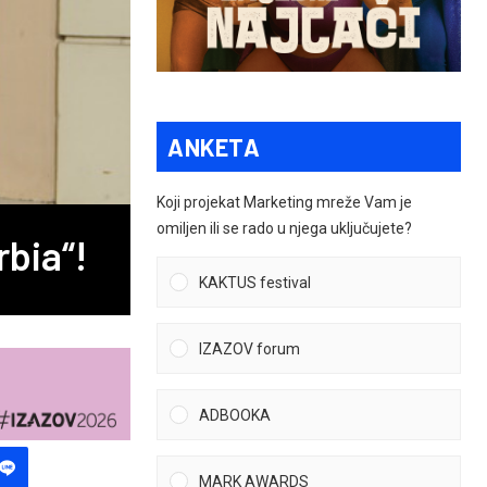
ANKETA
Koji projekat Marketing mreže Vam je
omiljen ili se rado u njega uključujete?
rbia“!
KAKTUS festival
IZAZOV forum
ADBOOKA
MARK AWARDS