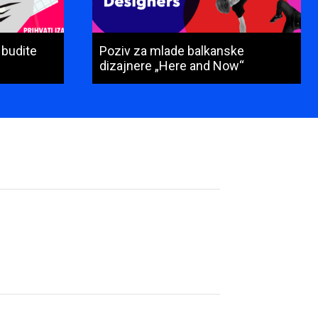
 budite
Poziv za mlade balkanske
dizajnere „Here and Now“
Ime
i
prezime
(obavezno)
E-