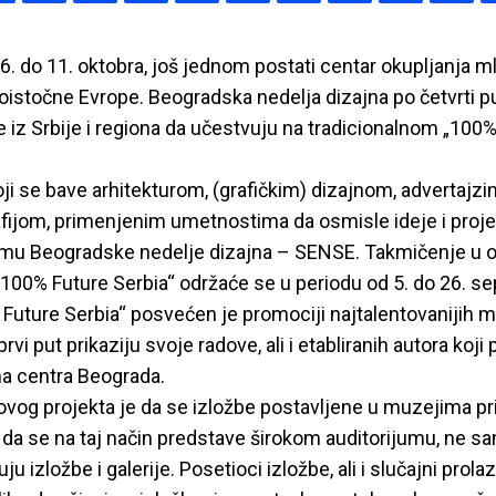
6. do 11. oktobra, još jednom postati centar okupljanja ml
ugoistočne Evrope. Beogradska nedelja dizajna po četvrti p
 iz Srbije i regiona da učestvuju na tradicionalnom „100%
oji se bave arhitekturom, (grafičkim) dizajnom, advertaj
afijom, primenjenim umetnostima da osmisle ideje i proje
mu Beogradske nedelje dizajna – SENSE. Takmičenje u o
„100% Future Serbia“ održaće se u periodu od 5. do 26. s
Future Serbia“ posvećen je promociji najtalentovanijih m
prvi put prikaziju svoje radove, ali i etabliranih autora koji 
ma centra Beograda.
ovog projekta je da se izložbe postavljene u muzejima pr
 da se na taj način predstave širokom auditorijumu, ne s
 izložbe i galerije. Posetioci izložbe, ali i slučajni prola