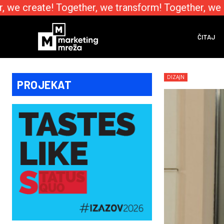
we create! Together, we transform! Together, we e
ČITAJ
DIZAJN
PROJEKAT