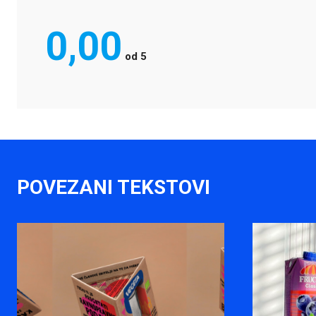
0,00
od
5
POVEZANI TEKSTOVI