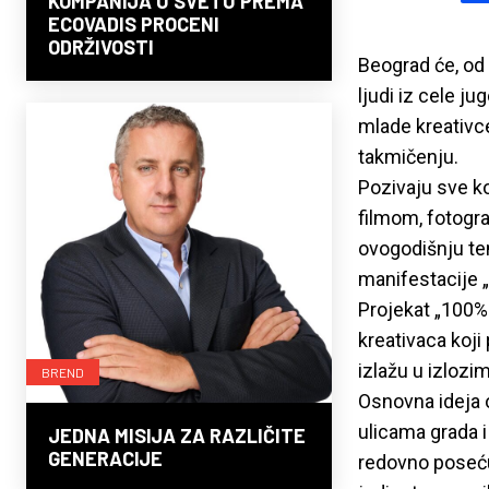
KOMPANIJA U SVETU PREMA
ECOVADIS PROCENI
ODRŽIVOSTI
Beograd će, od 
ljudi iz cele j
mlade kreativce
takmičenju.
Pozivaju sve k
filmom, fotogr
ovogodišnju te
manifestacije 
Projekat „100% 
kreativaca koji 
izlažu u izlozi
BREND
Osnovna ideja 
ulicama grada i
JEDNA MISIJA ZA RAZLIČITE
GENERACIJE
redovno posećuju