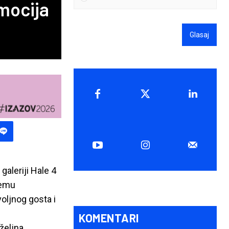
omocija
Glasaj
aleriji Hale 4
temu
voljnog gosta i
KOMENTARI
željna