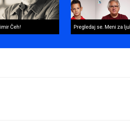
imir Čeh!
Pregledaj se. Meni za lju