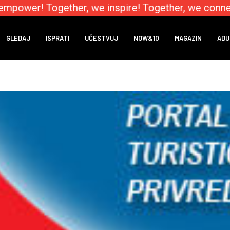
power! Together, we inspire! Together, we connect
GLEDAJ
ISPRATI
UČESTVUJ
NOW&10
MAGAZIN
ADU