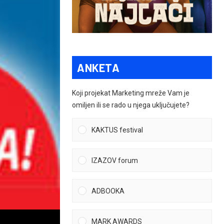
ANKETA
Koji projekat Marketing mreže Vam je
omiljen ili se rado u njega uključujete?
KAKTUS festival
IZAZOV forum
ADBOOKA
MARK AWARDS