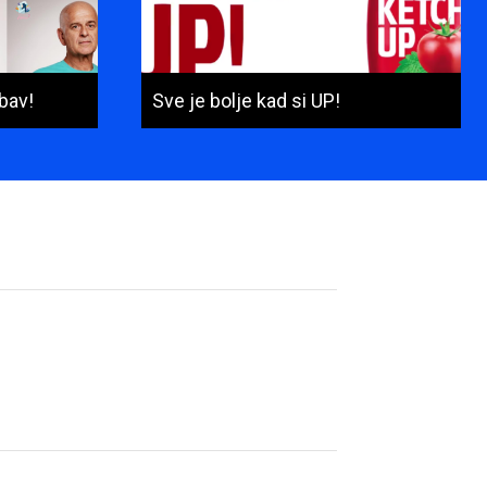
bav!
Sve je bolje kad si UP!
Ime
i
prezime
(obavezno)
E-