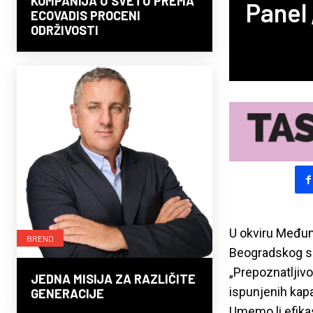
KOMPANIJA U SVETU PREMA
Panel 
ECOVADIS PROCENI
ODRŽIVOSTI
U okviru Međuna
BREND
Beogradskog sa
„Prepoznatljivo
JEDNA MISIJA ZA RAZLIČITE
ispunjenih kapac
GENERACIJE
Umemo li efika