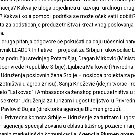
inacija? Kakva je uloga pojedinca u razvoju ruralnog i drug
i? Kakva i koja pomoć i podrška se može očekivati i dobiti? 
ta za podsticanje preduzetništva i kreativnog poslovanja 
a.
 druga pitanja odgovore će pokušati da daju učesnici pan
avnik LEADER Initiative – projekat za Srbiju i rukovodilac 
a području srednjeg Potamišja), Dragan Mirković (Minista
oprivrede Republike Srbije), Ljubica Marković (Privredn
a Udruženja poslovnih žena Srbije – nosioca projekta za 
tništva u agrobiznisu), Sanja Knežević (idejni tvorac i re
elo “Latkovac” i Ambasadorka ženskog preduzetništva u Srb
sekretar Udruženja za turizam i ugostiteljstvo u Privred
a Pavlović Bujas (direktorka agencije Blumen group).
ju
Privredna komora Srbije
– Udruženje za turizam i ugosti
 agencija specijalizovana u oblasti tržišnog pozicioniranj
isanih marketinških komunikacija. Agencija Blumen group,