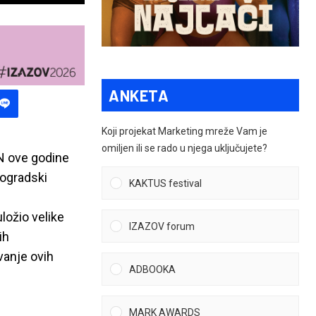
ANKETA
Koji projekat Marketing mreže Vam je
omiljen ili se rado u njega uključujete?
 ove godine
eogradski
KAKTUS festival
ložio velike
IZAZOV forum
ih
vanje ovih
ADBOOKA
MARK AWARDS