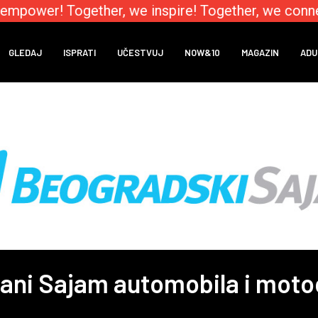
mpower! Together, we inspire! Together, we connec
GLEDAJ
ISPRATI
UČESTVUJ
NOW&10
MAGAZIN
ADU
ani Sajam automobila i moto