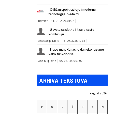
Odličan spoj tradicije i moderne
tehnologije. Sviđa mi...
BrzNet
11. 01. 2026 01:02
U svetu se slatko i kiselo cesto
kombinuju...
Anastasija Nicic
15. 09. 2025 10:38
Bravo mali. Konacno da neko razume
kako funkcionise...
Ana Miljkovic
05. 08. 2025 09:07
ARHIVA TEKSTOVA
avgust 2026.
P
U
S
Č
P
S
N