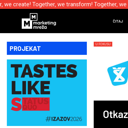
we create! Together, we transform! Together, we e
ČITAJ
U FOKUSU
PROJEKAT
Otkaz