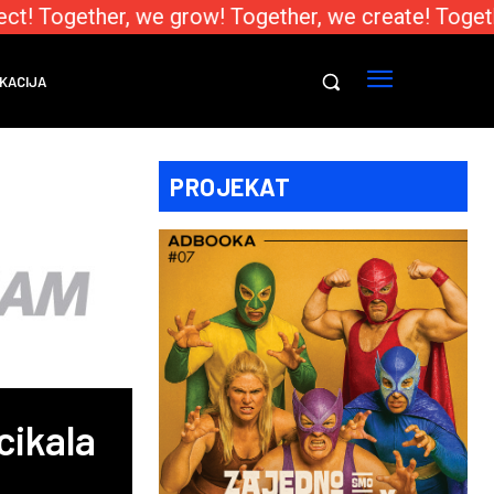
t! Together, we grow! Together, we create! Togethe
KACIJA
PROJEKAT
cikala