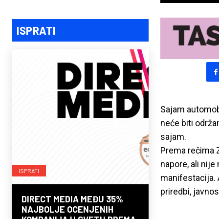
ISPRATI
Sajam automob
neće biti održa
sajam.
Prema rečima Z
napore, ali nij
ISPRATI
manifestacija.
priredbi, javno
DIRECT MEDIA MEĐU 35%
NAJBOLJE OCENJENIH