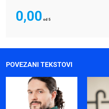
0,00
od
5
POVEZANI TEKSTOVI