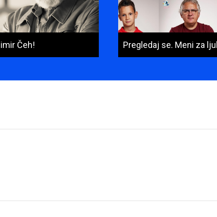
imir Čeh!
Pregledaj se. Meni za lju