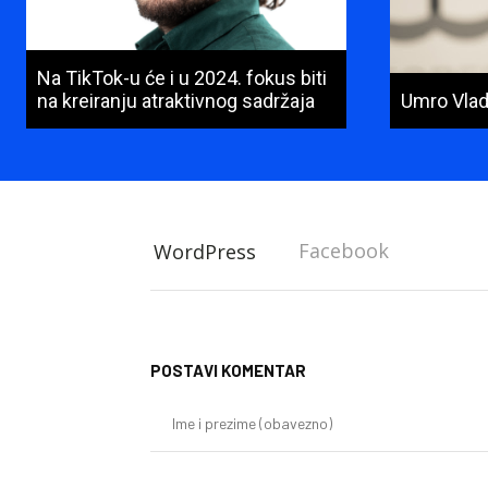
Na TikTok-u će i u 2024. fokus biti
na kreiranju atraktivnog sadržaja
Umro Vlad
Facebook
WordPress
POSTAVI KOMENTAR