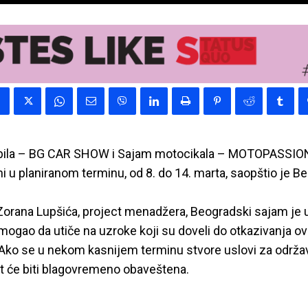
ila – BG CAR SHOW i Sajam motocikala – MOTOPASSION
ni u planiranom terminu, od 8. do 14. marta, saopštio je B
orana Lupšića, project menadžera, Beogradski sajam je u
e mogao da utiče na uzroke koji su doveli do otkazivanja ov
 Ako se u nekom kasnijem terminu stvore uslovi za održa
st će biti blagovremeno obaveštena.