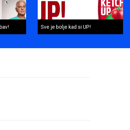
bav!
Sve je bolje kad si UP!
Ime
i
prezime
(obavezno)
E-