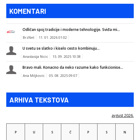
KOMENTARI
Odličan spoj tradicije i moderne tehnologije. Sviđa mi...
BrzNet
11. 01. 2026 01:02
U svetu se slatko i kiselo cesto kombinuju...
Anastasija Nicic
15. 09. 2025 10:38
Bravo mali. Konacno da neko razume kako funkcionise...
Ana Miljkovic
05. 08. 2025 09:07
ARHIVA TEKSTOVA
avgust 2026.
P
U
S
Č
P
S
N