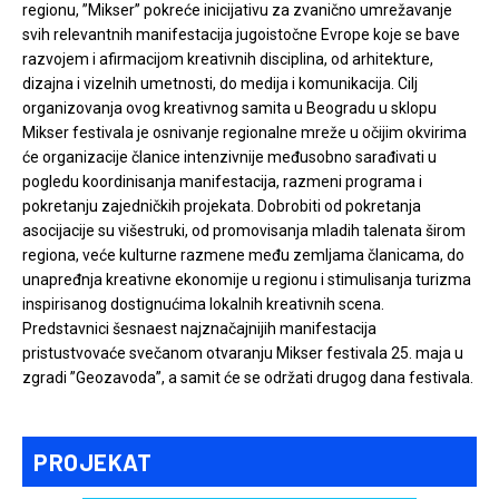
regionu, ”Mikser” pokreće inicijativu za zvanično umrežavanje
svih relevantnih manifestacija jugoistočne Evrope koje se bave
razvojem i afirmacijom kreativnih disciplina, od arhitekture,
dizajna i vizelnih umetnosti, do medija i komunikacija. Cilj
organizovanja ovog kreativnog samita u Beogradu u sklopu
Mikser festivala je osnivanje regionalne mreže u očijim okvirima
će organizacije članice intenzivnije međusobno sarađivati u
pogledu koordinisanja manifestacija, razmeni programa i
pokretanju zajedničkih projekata. Dobrobiti od pokretanja
asocijacije su višestruki, od promovisanja mladih talenata širom
regiona, veće kulturne razmene među zemljama članicama, do
unapređnja kreativne ekonomije u regionu i stimulisanja turizma
inspirisanog dostignućima lokalnih kreativnih scena.
Predstavnici šesnaest najznačajnijih manifestacija
pristustvovaće svečanom otvaranju Mikser festivala 25. maja u
zgradi ”Geozavoda”, a samit će se održati drugog dana festivala.
PROJEKAT