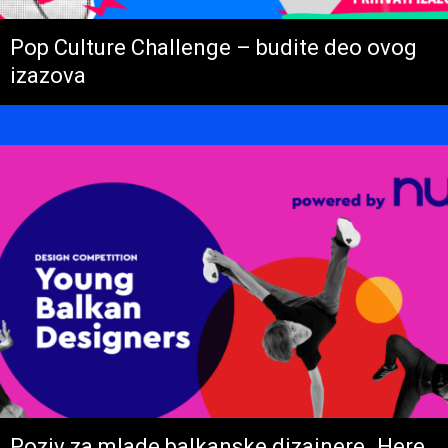
Pop Culture Challenge – budite deo ovog
izazova
Poziv za mlade balkanske dizajnere „Here