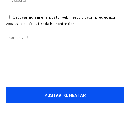
Sačuvaj moje ime, e-poštu i veb mesto u ovom pregledaču
veba za sledeći put kada komentarišem.
Komentariši: