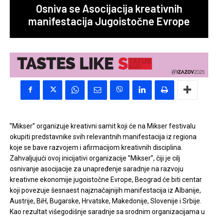
Osniva se Asocijacija kreativnih
manifestacija Jugoistočne Evrope
”Mikser” organizuje kreativni samit koji će na Mikser festivalu
okupiti predstavnike svih relevantnih manifestacija iz regiona
koje se bave razvojem i afirmacijom kreativnih disciplina.
Zahvaljujući ovoj inicijativi organizacije ”Mikser”, čiji je cilj
osnivanje asocijacije za unapređenje saradnje na razvoju
kreativne ekonomije jugoistočne Evrope, Beograd će biti centar
koji povezuje šesnaest najznačajnijih manifestacija iz Albanije,
Austrije, BiH, Bugarske, Hrvatske, Makedonije, Slovenije i Srbije.
Kao rezultat višegodišnje saradnje sa srodnim organizacijama u