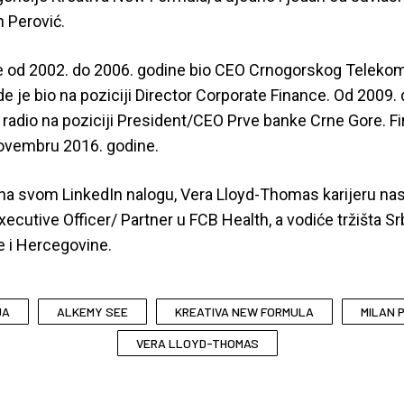
n Perović.
je od 2002. do 2006. godine bio CEO Crnogorskog Telekom
de je bio na poziciji Director Corporate Finance. Od 2009.
e radio na poziciji President/CEO Prve banke Crne Gore. 
ovembru 2016. godine.
 na svom LinkedIn nalogu, Vera Lloyd-Thomas karijeru nas
xecutive Officer/ Partner u FCB Health, a vodiće tržišta Sr
e i Hercegovine.
JA
ALKEMY SEE
KREATIVA NEW FORMULA
MILAN 
VERA LLOYD-THOMAS