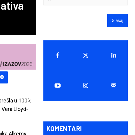
eativa
Glasaj
prešla u 100%
 Vera Lloyd-
KOMENTARI
nika Alkemy