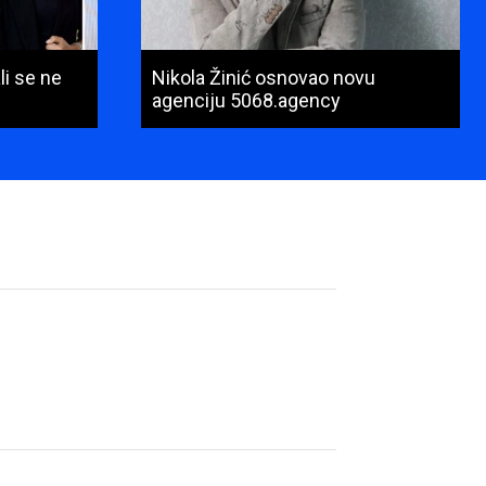
li se ne
Nikola Žinić osnovao novu
agenciju 5068.agency
Ime
i
prezime
(obavezno)
E-