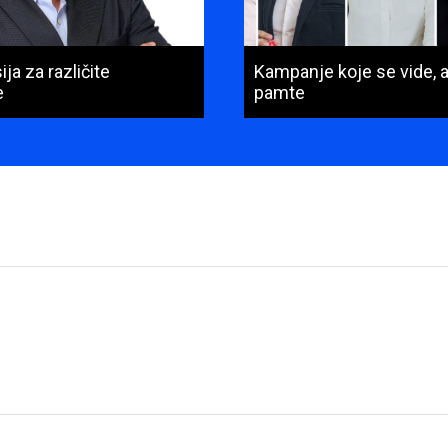
ja za različite
Kampanje koje se vide, a
e
pamte