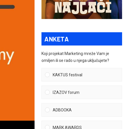
ANKETA
Koji projekat Marketing mreže Vam je
omiljen ili se rado u njega uključujete?
KAKTUS festival
IZAZOV forum
ADBOOKA
MARK AWARDS