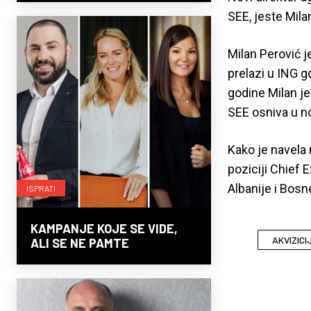
SEE, jeste Mila
Milan Perović 
prelazi u ING g
godine Milan j
SEE osniva u n
Kako je navela
poziciji Chief E
Albanije i Bosn
ISPRATI
KAMPANJE KOJE SE VIDE,
AKVIZICI
ALI SE NE PAMTE