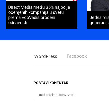
Direct Media među 35% najbolje
ocenjenih kompanija u svetu
prema EcoVadis proceni
Jedna misi
održivosti
generacij
Facebook
WordPress
POSTAVI KOMENTAR