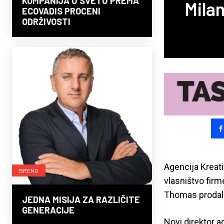
KOMPANIJA U SVETU PREMA
Milan
ECOVADIS PROCENI
ODRŽIVOSTI
Agencija Kreat
BREND
vlasništvo firm
Thomas prodala
JEDNA MISIJA ZA RAZLIČITE
GENERACIJE
Novi direktor a