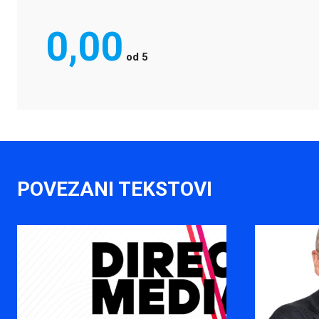
0,00
od
5
POVEZANI TEKSTOVI