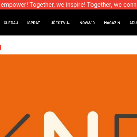
mpower! Together, we inspire! Together, we connec
GLEDAJ
ISPRATI
UČESTVUJ
NOW&10
MAGAZIN
ADU