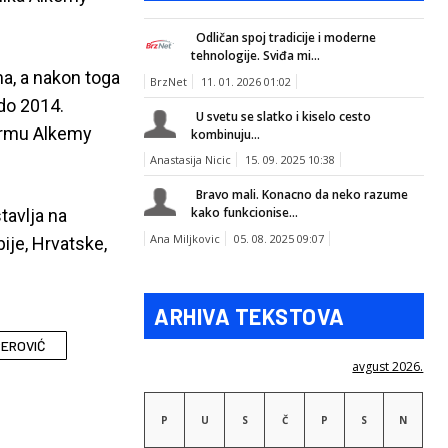
Odličan spoj tradicije i moderne
tehnologije. Sviđa mi...
a, a nakon toga
BrzNet
11. 01. 2026 01:02
 do 2014.
U svetu se slatko i kiselo cesto
Firmu Alkemy
kombinuju...
Anastasija Nicic
15. 09. 2025 10:38
Bravo mali. Konacno da neko razume
kako funkcionise...
tavlja na
Ana Miljkovic
05. 08. 2025 09:07
bije, Hrvatske,
ARHIVA TEKSTOVA
PEROVIĆ
avgust 2026.
P
U
S
Č
P
S
N