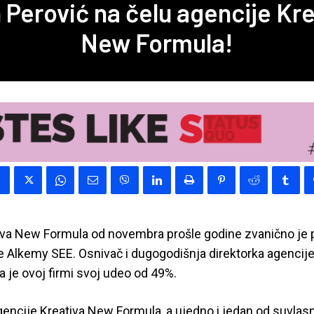
 Perović na čelu agencije Kr
New Formula!
iva New Formula od novembra prošle godine zvanično je 
e Alkemy SEE. Osnivač i dugogodišnja direktorka agencije
 je ovoj firmi svoj udeo od 49%.
gencije Kreativa New Formula, a ujedno i jedan od suvlas