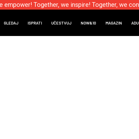
e empower! Together, we inspire! Together, we con
GLEDAJ
ISPRATI
UČESTVUJ
NOW&10
MAGAZIN
ADU