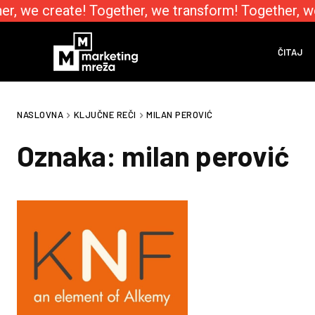
r, we create! Together, we transform! Together, w
ČITAJ
NASLOVNA
KLJUČNE REČI
MILAN PEROVIĆ
Oznaka:
milan perović