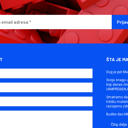
T
ŠTA JE M
Dug je put Ma
Svoju snagu ut
koji danas č
UNAPREĐENJE
Smatramo da 
tržištu može
razvijemo zdr
Budite deo M
Čitaj dalje