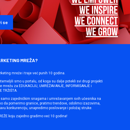
ARKETING MREŽA?
rketing mreže i traje već punih 10 godina.
emeljili smo u portalu, od koga su dalje potekli svi drugi projekti
ine mrežu za EDUKACIJU, UMREŽAVANJE, INFORMISANJE i
 TRŽIŠTA.
samo zajedničkim snagama i umrežavanjem svih učesnika na
mo da pomerimo granice, pratimo trendove, odolimo izazovima,
avu konkurenciju, unapredimo poslovanje i položaj struke.
REŽE koju zajedno gradimo već 10 godina!