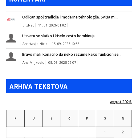
Odličan spoj tradicije i moderne tehnologije. Sviđa mi...
BrzNet
11. 01. 2026 01:02
U svetu se slatko i kiselo cesto kombinuju...
Anastasija Nicic
15. 09. 2025 10:38
Bravo mali. Konacno da neko razume kako funkcionise...
Ana Miljkovic
05. 08. 2025 09:07
ARHIVA TEKSTOVA
avgust 2026.
P
U
S
Č
P
S
N
1
2