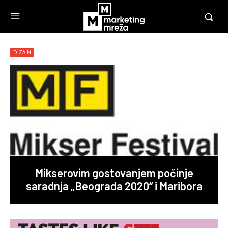
DIZAJN
Mikserovim gostovanjem počinje
saradnja „Beograda 2020“ i Maribora