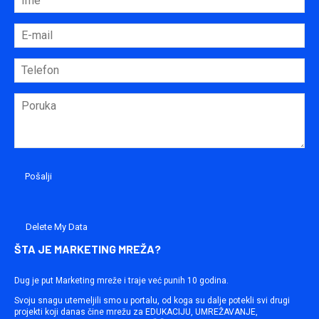
Delete My Data
ŠTA JE MARKETING MREŽA?
Dug je put Marketing mreže i traje već punih 10 godina.
Svoju snagu utemeljili smo u portalu, od koga su dalje potekli svi drugi
projekti koji danas čine mrežu za EDUKACIJU, UMREŽAVANJE,