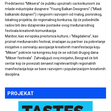
Predstavnici “Miksera” će publiku upoznati i sa konkursom za
mlade industrijske dizajnere “Young Balkan Designers” (“Mladi
balkanski dizajneri”) i njegovim razvojem od malog, pionirskog,
lokalnog projekta, do regionalnog konkursa, čiji će pobednički
radovi biti deo dizajnerske postavke ovog međunarodnog
festivala kreativnih komunikacija.
Maribor, kao evropska prestonica kulture, i “Magdalena”, kao
priznat međunarodni festival, značajan su partner za pokretanje
inicijative o osnivanju asocijacije kreativnih manifestacija koju
“Mikser” pokreće na kongresu koji će se održati drugog dana
“Mikser festivala”. Zahvaljujući ovoj inicijativi, Beograd će biti
centar koji će povezati šenaest najrelevantnijih regionalnih
manifestacija koje se bave razvojem i popularizacijom kreativnih
disciplina.
PROJEKAT