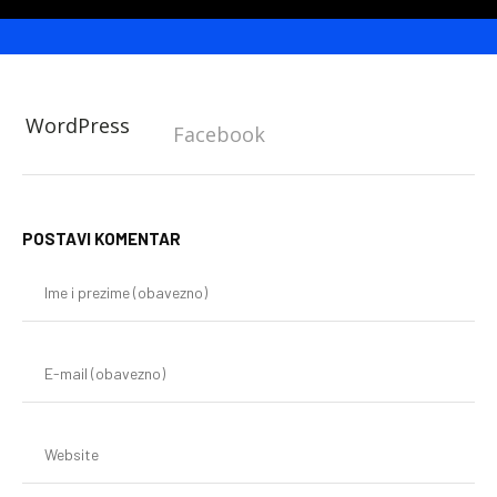
WordPress
Facebook
POSTAVI KOMENTAR
Im
i
pr
(o
E-
mai
(o
We