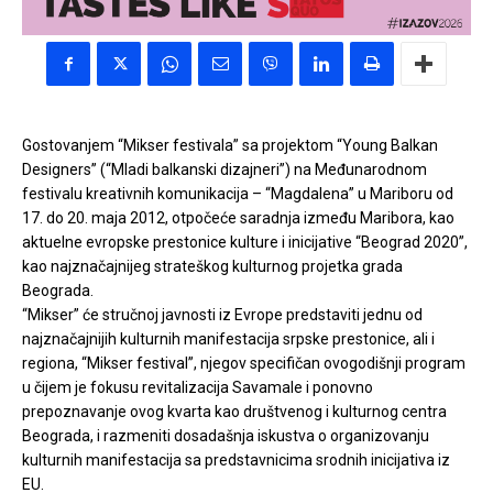
Gostovanjem “Mikser festivala” sa projektom “Young Balkan
Designers” (“Mladi balkanski dizajneri”) na Međunarodnom
festivalu kreativnih komunikacija – “Magdalena” u Mariboru od
17. do 20. maja 2012, otpočeće saradnja između Maribora, kao
aktuelne evropske prestonice kulture i inicijative “Beograd 2020”,
kao najznačajnijeg strateškog kulturnog projetka grada
Beograda.
“Mikser” će stručnoj javnosti iz Evrope predstaviti jednu od
najznačajnijih kulturnih manifestacija srpske prestonice, ali i
regiona, “Mikser festival”, njegov specifičan ovogodišnji program
u čijem je fokusu revitalizacija Savamale i ponovno
prepoznavanje ovog kvarta kao društvenog i kulturnog centra
Beograda, i razmeniti dosadašnja iskustva o organizovanju
kulturnih manifestacija sa predstavnicima srodnih inicijativa iz
EU.