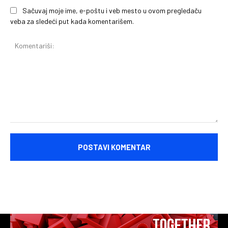
Sačuvaj moje ime, e-poštu i veb mesto u ovom pregledaču
veba za sledeći put kada komentarišem.
Komentariši: