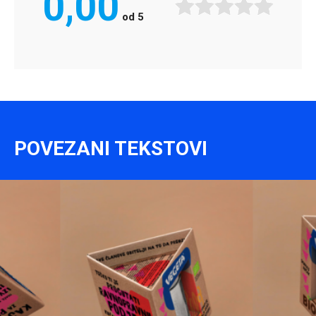
0,00
od
5
POVEZANI TEKSTOVI