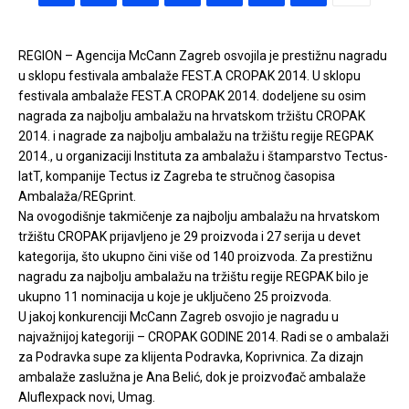
REGION – Agencija McCann Zagreb osvojila je prestižnu nagradu
u sklopu festivala ambalaže FEST.A CROPAK 2014. U sklopu
festivala ambalaže FEST.A CROPAK 2014. dodeljene su osim
nagrada za najbolju ambalažu na hrvatskom tržištu CROPAK
2014. i nagrade za najbolju ambalažu na tržištu regije REGPAK
2014., u organizaciji Instituta za ambalažu i štamparstvo Tectus-
IatT, kompanije Tectus iz Zagreba te stručnog časopisa
Ambalaža/REGprint.
Na ovogodišnje takmičenje za najbolju ambalažu na hrvatskom
tržištu CROPAK prijavljeno je 29 proizvoda i 27 serija u devet
kategorija, što ukupno čini više od 140 proizvoda. Za prestižnu
nagradu za najbolju ambalažu na tržištu regije REGPAK bilo je
ukupno 11 nominacija u koje je uključeno 25 proizvoda.
U jakoj konkurenciji McCann Zagreb osvojio je nagradu u
najvažnijoj kategoriji – CROPAK GODINE 2014. Radi se o ambalaži
za Podravka supe za klijenta Podravka, Koprivnica. Za dizajn
ambalaže zaslužna je Ana Belić, dok je proizvođač ambalaže
Aluflexpack novi, Umag.