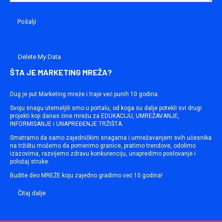
Delete My Data
ŠTA JE MARKETING MREŽA?
Dug je put Marketing mreže i traje već punih 10 godina.
Svoju snagu utemeljili smo u portalu, od koga su dalje potekli svi drugi
projekti koji danas čine mrežu za EDUKACIJU, UMREŽAVANJE,
INFORMISANJE i UNAPREĐENJE TRŽIŠTA.
Smatramo da samo zajedničkim snagama i umrežavanjem svih učesnika
na tržištu možemo da pomerimo granice, pratimo trendove, odolimo
izazovima, razvijemo zdravu konkurenciju, unapredimo poslovanje i
položaj struke.
Budite deo MREŽE koju zajedno gradimo već 10 godina!
Čitaj dalje