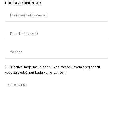
POSTAVI KOMENTAR
Im
i
pr
(o
E-
mai
(o
We
Sačuvaj moje ime, e-poštu i veb mesto u ovom pregledaču
veba za sledeći put kada komentarišem.