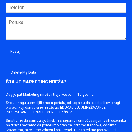
Delete My Data
ŠTA JE MARKETING MREŽA?
Dug je put Marketing mreže i traje već punih 10 godina.
Svoju snagu utemeljili smo u portalu, od koga su dalje potekli svi drugi
projekti koji danas čine mrežu za EDUKACIJU, UMREŽAVANJE,
INFORMISANJE i UNAPREĐENJE TRŽIŠTA.
Smatramo da samo zajedničkim snagama i umrežavanjem svih učesnika
na tržištu možemo da pomerimo granice, pratimo trendove, odolimo
izazovima, razvijemo zdravu konkurenciju, unapredimo poslovanje i