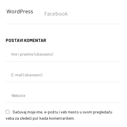
WordPress
Facebook
POSTAVI KOMENTAR
Im
i
pr
(o
E-
mai
(o
We
Sačuvaj moje ime, e-poštu i veb mesto u ovom pregledaču
veba za sledeći put kada komentarišem.