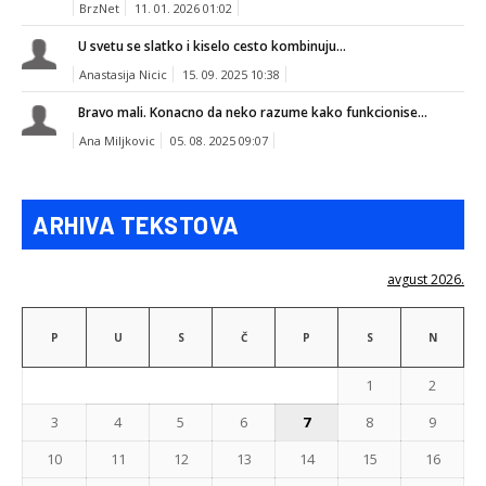
BrzNet
11. 01. 2026 01:02
U svetu se slatko i kiselo cesto kombinuju...
Anastasija Nicic
15. 09. 2025 10:38
Bravo mali. Konacno da neko razume kako funkcionise...
Ana Miljkovic
05. 08. 2025 09:07
ARHIVA TEKSTOVA
avgust 2026.
P
U
S
Č
P
S
N
1
2
3
4
5
6
7
8
9
10
11
12
13
14
15
16