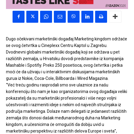
Dugo očekivani marketinški događaj Marketing kingdom održaće
se ovog četvrtka u Cineplexx Centru Kaptol u Zagrebu.
Dvodnevni globalni marketinški događaj koji se održava u pet
različitih zemalja, u Hrvatsku dovodi predstavnike iz kompanija
Mashable i Spotifiy. Preko 250 posetioca, ovog četvrtka i petka
moći će da uživaju i u interaktivnim diskusijama marketinških
gurua iz Nokie, Coca-Cole, Billboarda i Wired Magazina.
“Već treću godinu rasprodali smo sve ulaznice za našu
konferenciju što nam je kao organizatorima ovog događaja veliki
pokazatelj da su marketinški profesionalci i više nego voljni
učestvovati i razmeniti ideje s nekim od najvećih stručnjaka iz
područja marketinga. Dolaze nam delegati iz jedanaest različitih
zemalja što donosi dašak međunarodnog duha na Marketing
kingdom, a učesnicima će omogućiti da dobiju uvid u
marketinšku perspektivu iz različitih delova Europe i sveta”,