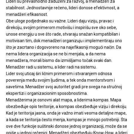
Lideri su prevashodno zaduženi za razvoj, a menadžeri za
stabilnost. Jednostavnije rečeno, lideri donose efektivnost, a
menadžeri efikasnost.
Obe uloge podjednako su važne. Lideri daju viziju, pravac i
direkciju, svojim primerom motivišu i inspirišu sve oko sebe,
unose energiju u sve što rade, stvaraju snažan kompatibilan i
motivisan tim, dok menadžeri organizuju i implementiraju ono
što je zacrtano i dogovoreno na najefikasniji mogući način. Da
nema lidera organizacija se ne bi menjala, a da nema
menadžera, morali bismo da izmišljamo točak svaki dan.
Menadžer radi u sistemu, a lider radi na sistemu.
Lider svoj uticaj širi ličnim primerom i stvaranjem odnosa
poverenja među svojim ljudima, a tek onda mentorstvom i
savetima. Menadžer svoj autoritet gradi pre svega na stručnoj
ekspertizi i organizacionim sposobnostima.
Menadžerima je osnovni alat mapa, a liderima kompas. Mapa
obezbeđuje opis teritorije, a kompas obezbeđuje viziju i direkciju.
Kad je teritorija jasna, onda je važno imati veoma detaljne mape,
a kada se teritorija često menja, kompas je mnogo potrebniji. Šta
ove dve funkcije suštinski donose jednoj organizaciji, može da se
opiše u jednoj rečenici. Menadžeri obezbeđuju Know-How, a lideri