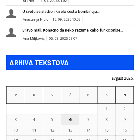
BrzNet
11. 01. 2026 01:02
U svetu se slatko i kiselo cesto kombinuju...
Anastasija Nicic
15. 09. 2025 10:38
Bravo mali. Konacno da neko razume kako funkcionise...
Ana Miljkovic
05. 08. 2025 09:07
ARHIVA TEKSTOVA
avgust 2026.
P
U
S
Č
P
S
N
1
2
3
4
5
6
7
8
9
10
11
12
13
14
15
16