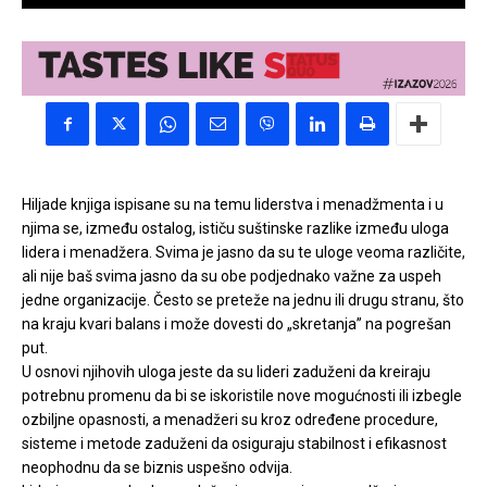
Hiljade knjiga ispisane su na temu liderstva i menadžmenta i u
njima se, između ostalog, ističu suštinske razlike između uloga
lidera i menadžera. Svima je jasno da su te uloge veoma različite,
ali nije baš svima jasno da su obe podjednako važne za uspeh
jedne organizacije. Često se preteže na jednu ili drugu stranu, što
na kraju kvari balans i može dovesti do „skretanja” na pogrešan
put.
U osnovi njihovih uloga jeste da su lideri zaduženi da kreiraju
potrebnu promenu da bi se iskoristile nove mogućnosti ili izbegle
ozbiljne opasnosti, a menadžeri su kroz određene procedure,
sisteme i metode zaduženi da osiguraju stabilnost i efikasnost
neophodnu da se biznis uspešno odvija.