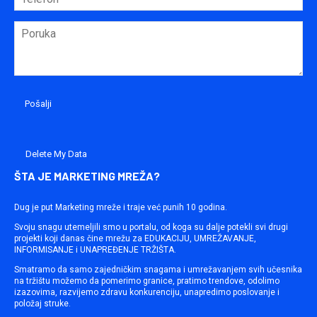
Delete My Data
ŠTA JE MARKETING MREŽA?
Dug je put Marketing mreže i traje već punih 10 godina.
Svoju snagu utemeljili smo u portalu, od koga su dalje potekli svi drugi
projekti koji danas čine mrežu za EDUKACIJU, UMREŽAVANJE,
INFORMISANJE i UNAPREĐENJE TRŽIŠTA.
Smatramo da samo zajedničkim snagama i umrežavanjem svih učesnika
na tržištu možemo da pomerimo granice, pratimo trendove, odolimo
izazovima, razvijemo zdravu konkurenciju, unapredimo poslovanje i
položaj struke.