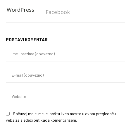
WordPress
Facebook
POSTAVI KOMENTAR
Im
i
pr
(o
E-
mai
(o
We
Sačuvaj moje ime, e-poštu i veb mesto u ovom pregledaču
veba za sledeći put kada komentarišem.