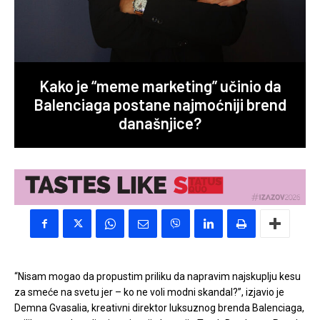
Kako je “meme marketing” učinio da
Balenciaga postane najmoćniji brend
današnjice?
“Nisam mogao da propustim priliku da napravim najskuplju kesu
za smeće na svetu jer – ko ne voli modni skandal?”, izjavio je
Demna Gvasalia, kreativni direktor luksuznog brenda Balenciaga,