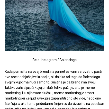
Foto: Instagram / Balenciaga
Kada pomislite na ovaj brend, na pamet će vam verovatno pasti
sve one neobjašnjive kreacije, ali daleko od toga da Balenciaga
svojim kupcima nudi samo to. Suština je da brend ima svoju
taktiku zahvaljujući kojoj privlači toliko pažnje, a to je meme
marketing. I, u njihovom slučaju, meme marketing je smart
marketing jer će ljudi uvek pre zapamtiti ono što vide, nego ono
što čuju, a ako tome pridodamo činjenicu da vizuelno na poseban