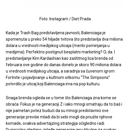
Foto: Instagram / Diet Prada
Kada je Trash Bag predstavljena javnosti, Balenciaga je
spomenuta u preko 54 hiljade tvitova što predstavlja dva miliona
dolara u vrednosti medijskog uticaja (merilo pominjanja u
medijima). Perfektno postignut besplatni marketing? O, da. I
predstavljanje Kim Kardashian kao zaštitnog lica brenda od
februara ove godine do danas donelo je skoro 90 miliona dolara
u vrednosti medijskog uticaja, a saradnja sa čuvenom igrom
Fortnite i pojavljivanje u kultnom sitkomu “The Simpsons”
potvrdilo je uticaj koji Balenciaga ima na pop kulturu.
Snaga brenda ogleda se u tome što Balenciaga zna kome se
obraća. Fokus je na generaciji Z i iako mnogi smatraju da to baš i
nije pametan potez budući da su mnogi predstavnici ove
generacije previše mladi da bi sebi mogli da priušte njihove
komade, ovakva advertajzing strategija očigledno radi.
Dugoročno gledano, mlađe generacije jesu ključne za ovakav