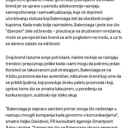
brend jer se upravo u periodu adolescencije razvijaju
samopoštovanje i samoaktualizacija, koje će doprineti
učvršćivanju statusa koji Balenciaga želi da obezbedi svojim
kupcima. Kada malo bolje razmislimo, Balenciaga i jeste sve što
“dženzeri” žele od brenda – prisutna je na društvenim mrežama,
može se percipirati kao brend sa anti-pogledom na modu, a uz to
se iskreno zalaže za održivost.
Ovaj brend razume svoje potrošače, načine na koje se razvijaju
trendovi i prepoznaju prilike kada i sami mogu da pokrenu jedan.
Koristeći se takozvanom pull strategijom, Balenciaga se na
tržištu pozicionirala kao autentičan, inkluzivan brend koji ume da
se približi ljudima, koji poseduje široku paletu proizvoda i koji,
uprkos tome što se smatra luksuznim, u poređenju sa
konkurencijom, suštinski nije toliko skup.
“Balenciaga je zapravo savršeni primer onoga što nedostaje u
nastupu mnogih kompanija kada govorimo o komunikacijama”,
smatra Veljko Davidović, PR konsultant agencije Smartpoint
Adria i dodaje: “Samim tim što se Balenciaga obraća generaciji