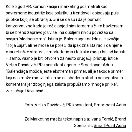
Koliko god PR, komunikacije i marketing posmatrali kao
savremene industrije koje osluškuju trendove i opipavaju puls
publike kojoj se obraćaju, čini se da su i dalje pomalo
konzervativne kada je reč o pojedinim temama čijim bavljenjem
bi se brend zapravo još više i na dubljem nivou povezao sa
svojim “sledbenicima”. Istina je: Balenciaga možda nije svačija
“šolja čaja”, ali ne može se poreći da ipak zna šta radi i da njene
marketinške strategije marketarima i te kako mogu biti od koristi
– samo, važno je biti otvoren za nešto drugačiji pristup, ističe
Veljko Davidović, PR konsultant agencije Smartpoint Adria.
“Balenciaga možda jeste ekstreman primer, ali je takođe primer
koji nas može motivisati da se oslobodimo straha od negativnih
komentara jer zbog njega zaista propuštamo mnoge prilike”,
zaključuje Davidović.
Foto: Veljko Davidović, PR konsultant,
Smartpoint Adria
Za Marketing mrežu tekst napisala: Ivana Tomić, Brand
Specialist,
SmartPoint Adria