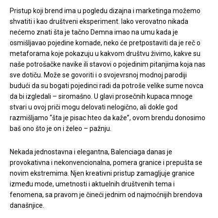
Pristup koji brend ima u pogledu dizajna i marketinga možemo
shvatiti i kao društveni eksperiment. Iako verovatno nikada
nećemo znati šta je tačno Demna imao na umu kada je
osmišljavao pojedine komade, neko će pretpostaviti da je reč o
metaforama koje pokazuju u kakvom društvu živimo, kakve su
naše potrošačke navike ili stavovi o pojedinim pitanjima koja nas
sve dotiču. Može se govoriti i o svojevrsnoj modnoj parodiji
budući da su bogati pojedinci radi da potroše velike sume novca
da bi izgledali – siromašno. U glavi prosečnih kupaca mnoge
stvari u ovoj priči mogu delovati nelogično, ali dokle god
razmišljamo “šta je pisac hteo da kaže”, ovom brendu donosimo
baš ono što je on i želeo – pažnju.
Nekada jednostavna i elegantna, Balenciaga danas je
provokativna i nekonvencionalna, pomera granice i prepušta se
novim ekstremima. Njen kreativni pristup zamagljuje granice
između mode, umetnosti i aktuelnih društvenih tema i
fenomena, sa pravom je čineći jednim od najmoćnijih brendova
današnjice.