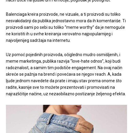
način utiče na ljudski um i emocije, pogodak je postignut.
Balenciaga kreira proizvode, ne vizuale, a ti proizvodi su toliko
nesvakidašnji da publika jednostavno mora da ih komentariše. Ti
proizvodi sami po sebi su toliko “meme worthy” da je nemoguće
ne koristiti ih u svrhe kreiranja verovatno najpopularnijeg i
najvoljenijeg sadržaja na internetu.
Uz pomoć pojedinih proizvoda, očigledno mudro osmišljenih, i
meme marketinga, publika razvija “love-hate odnos”, koji budi
radoznalost, a samim tim podstiče engagement. Na ovaj način
skreće se pažnja na brend i povećava se njegov reach. A, kada
ljude jednom navedete da prate i imaju stav prema onome što
radite, kasnije sve to možete prezentovati i promovisati na
najrazličitije načine, uz nezaobilazno postizanje željenog efekta.