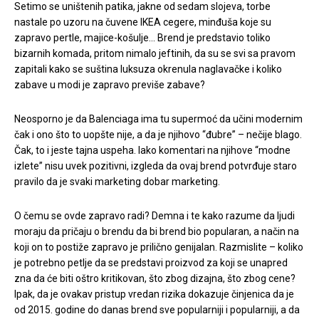
Setimo se uništenih patika, jakne od sedam slojeva, torbe
nastale po uzoru na čuvene IKEA cegere, minđuša koje su
zapravo pertle, majice-košulje… Brend je predstavio toliko
bizarnih komada, pritom nimalo jeftinih, da su se svi sa pravom
zapitali kako se suština luksuza okrenula naglavačke i koliko
zabave u modi je zapravo previše zabave?
Neosporno je da Balenciaga ima tu supermoć da učini modernim
čak i ono što to uopšte nije, a da je njihovo “đubre” – nečije blago.
Čak, to i jeste tajna uspeha. Iako komentari na njihove “modne
izlete” nisu uvek pozitivni, izgleda da ovaj brend potvrđuje staro
pravilo da je svaki marketing dobar marketing.
O čemu se ovde zapravo radi? Demna i te kako razume da ljudi
moraju da pričaju o brendu da bi brend bio popularan, a način na
koji on to postiže zapravo je prilično genijalan. Razmislite – koliko
je potrebno petlje da se predstavi proizvod za koji se unapred
zna da će biti oštro kritikovan, što zbog dizajna, što zbog cene?
Ipak, da je ovakav pristup vredan rizika dokazuje činjenica da je
od 2015. godine do danas brend sve popularniji i popularniji, a da