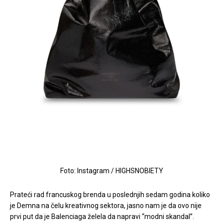
Foto: Instagram / HIGHSNOBIETY
Prateći rad francuskog brenda u poslednjih sedam godina koliko
je Demna na čelu kreativnog sektora, jasno nam je da ovo nije
prvi put da je Balenciaga želela da napravi “modni skandal”.