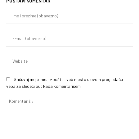
POSTAVI KOMENTAR
Im
i
pr
(o
E-
mai
(o
We
Sačuvaj moje ime, e-poštu i veb mesto u ovom pregledaču
veba za sledeći put kada komentarišem.