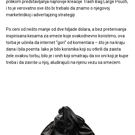
prilikom predstavljanja najnovije kreacije Trash Bag Large Pouch,
i to je verovatno sve što bi trebalo da znamo o njegovoj
marketinškoj i advertajzing strategiji.
Po ceni od nešto manje od dve hiljade dolara, a bez preterivanja
inspirisana kesama za smeće koje svakodnevno koristimo, ova
torba je učinila da internet “gori” od komentara – što je na kraju
dana i bila poenta. Iako je bilo korisnika koji su otkrili da zaista
žele ovakvu torbu, bilo je i onih koji smatraju da svi oni koji je kupe
treba i da završe u njoj, aludirajući na njenu vezu sa smećem.