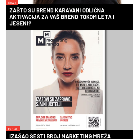
ČITAJ
ZAŠTO SU BREND KARAVANI ODLIČNA
AKTIVACIJA ZA VAŠ BREND TOKOM LETA I
JESENI?
ISPRATI
IZAŠAO ŠESTI BROJ MARKETING MREŽA