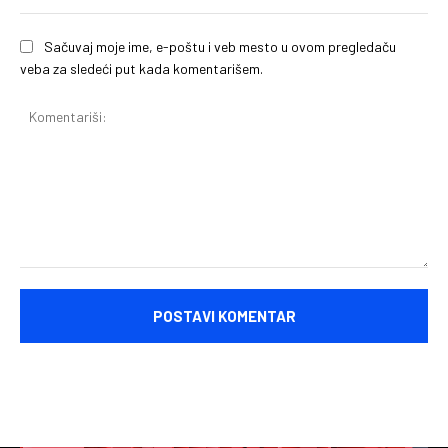
Sačuvaj moje ime, e-poštu i veb mesto u ovom pregledaču
veba za sledeći put kada komentarišem.
Komentariši: