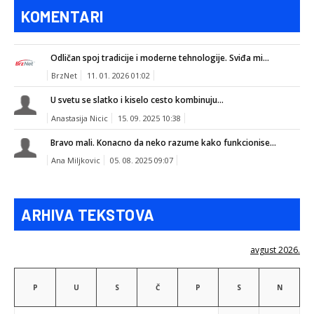
KOMENTARI
Odličan spoj tradicije i moderne tehnologije. Sviđa mi...
BrzNet
11. 01. 2026 01:02
U svetu se slatko i kiselo cesto kombinuju...
Anastasija Nicic
15. 09. 2025 10:38
Bravo mali. Konacno da neko razume kako funkcionise...
Ana Miljkovic
05. 08. 2025 09:07
ARHIVA TEKSTOVA
avgust 2026.
P
U
S
Č
P
S
N