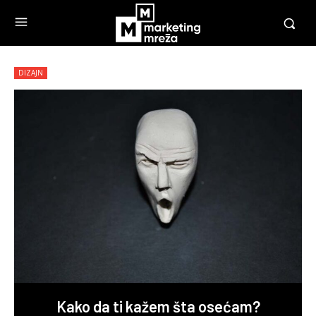
DIZAJN
Kako da ti kažem šta osećam?