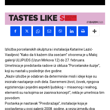
Izložba porcelanskih skulptura i instalacija Katarine Lazić-
Vasiljević “Kako da ti kažem šta osećam” otvorena je u Maloj
galeriji ULUPUDS (Uzun Mirkova 12) do 27. februara.
Umetnica je predstavila radove iz ciklusa “Porcelanske iluzije”,
koji su nastali u poslednje dve godine.
„Naziv izložbe je odabran da determiniše misli i ideje koje su
inicirale nastajanje ovih dela. Savremeni život, čovek, njegova
egzistencija i pojedini aspekti ljudskog – misaonog i realnog,
elementi su na kojima se zasniva koncept“, rekla je umetnica tim
povodom.
Postavka je nastavak “Preobražaja”, instalacije koja je
postavljena u ovoj galeriji 2008. godine, a veza između dva