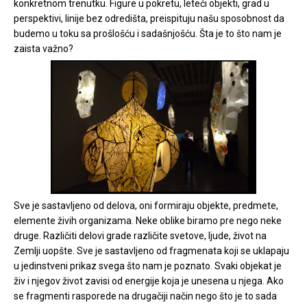
konkretnom trenutku. Figure u pokretu, leteći objekti, grad u
perspektivi, linije bez odredišta, preispituju našu sposobnost da
budemo u toku sa prošlošću i sadašnjošću. Šta je to što nam je
zaista važno?
Sve je sastavljeno od delova, oni formiraju objekte, predmete,
elemente živih organizama. Neke oblike biramo pre nego neke
druge. Različiti delovi grade različite svetove, ljude, život na
Zemlji uopšte. Sve je sastavljeno od fragmenata koji se uklapaju
u jedinstveni prikaz svega što nam je poznato. Svaki objekat je
živ i njegov život zavisi od energije koja je unesena u njega. Ako
se fragmenti rasporede na drugačiji način nego što je to sada