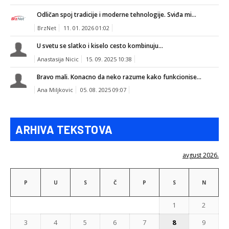
Odličan spoj tradicije i moderne tehnologije. Sviđa mi...
BrzNet
11. 01. 2026 01:02
U svetu se slatko i kiselo cesto kombinuju...
Anastasija Nicic
15. 09. 2025 10:38
Bravo mali. Konacno da neko razume kako funkcionise...
Ana Miljkovic
05. 08. 2025 09:07
ARHIVA TEKSTOVA
avgust 2026.
P
U
S
Č
P
S
N
1
2
3
4
5
6
7
8
9