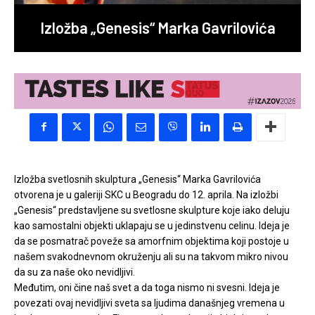
Izložba „Genesis“ Marka Gavrilovića
Izložba svetlosnih skulptura „Genesis“ Marka Gavrilovića
otvorena je u galeriji SKC u Beogradu do 12. aprila. Na izložbi
„Genesis“ predstavljene su svetlosne skulpture koje iako deluju
kao samostalni objekti uklapaju se u jedinstvenu celinu. Ideja je
da se posmatrač poveže sa amorfnim objektima koji postoje u
našem svakodnevnom okruženju ali su na takvom mikro nivou
da su za naše oko nevidljivi.
Međutim, oni čine naš svet a da toga nismo ni svesni. Ideja je
povezati ovaj nevidljivi sveta sa ljudima današnjeg vremena u