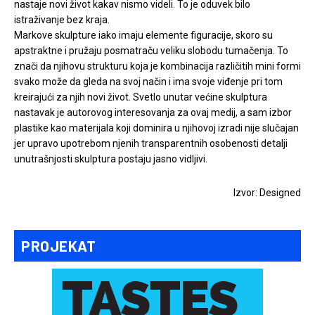
nastaje novi život kakav nismo videli. To je oduvek bilo
istraživanje bez kraja.
Markove skulpture iako imaju elemente figuracije, skoro su
apstraktne i pružaju posmatraču veliku slobodu tumačenja. To
znači da njihovu strukturu koja je kombinacija različitih mini formi
svako može da gleda na svoj način i ima svoje viđenje pri tom
kreirajući za njih novi život. Svetlo unutar većine skulptura
nastavak je autorovog interesovanja za ovaj medij, a sam izbor
plastike kao materijala koji dominira u njihovoj izradi nije slučajan
jer upravo upotrebom njenih transparentnih osobenosti detalji
unutrašnjosti skulptura postaju jasno vidljivi.
Izvor: Designed
PROJEKAT