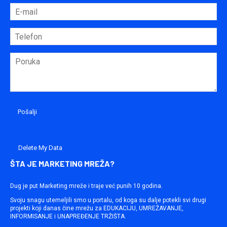
Delete My Data
ŠTA JE MARKETING MREŽA?
Dug je put Marketing mreže i traje već punih 10 godina.
Svoju snagu utemeljili smo u portalu, od koga su dalje potekli svi drugi
projekti koji danas čine mrežu za EDUKACIJU, UMREŽAVANJE,
INFORMISANJE i UNAPREĐENJE TRŽIŠTA.