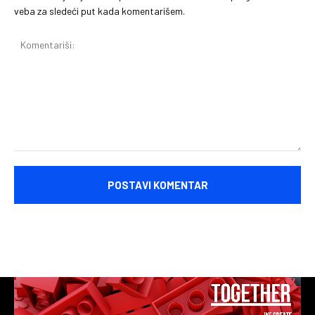
veba za sledeći put kada komentarišem.
Komentariši: