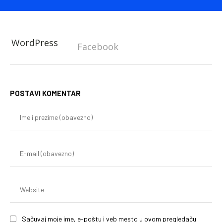
WordPress
Facebook
POSTAVI KOMENTAR
Im
i
pr
(o
E-
mai
(o
We
Sačuvaj moje ime, e-poštu i veb mesto u ovom pregledaču