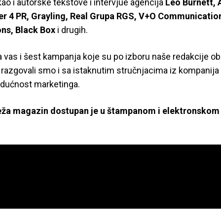
 kao i autorske tekstove i intervjue agencija
Leo Burnett, 
ter 4 PR, Grayling, Real Grupa RGS, V+O Communicatio
ns, Black Box
i drugih.
a vas i šest kampanja koje su po izboru naše redakcije ob
 razgovali smo i sa istaknutim stručnjacima iz kompanija 
udućnost marketinga.
ža magazin dostupan je u štampanom i elektronskom 