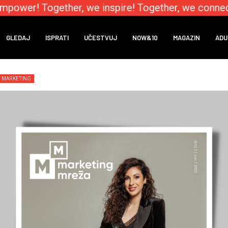
power! Together, we inspire! Together, we connect
GLEDAJ
ISPRATI
UČESTVUJ
NOW&10
MAGAZIN
ADU
MARKETING