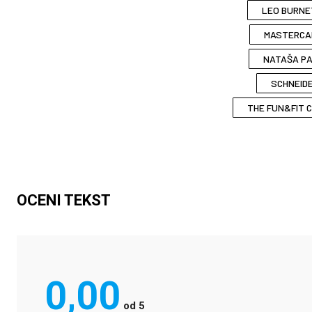
LEO BURNE
MASTERCA
NATAŠA PA
SCHNEID
THE FUN&FIT 
OCENI TEKST
0,00
od
5