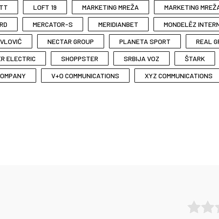
TT
LOFT 19
MARKETING MREŽA
MARKETING MREŽ
RD
MERCATOR-S
MERIDIANBET
MONDELĒZ INTER
VLOVIĆ
NECTAR GROUP
PLANETA SPORT
REAL G
ER ELECTRIC
SHOPPSTER
SRBIJA VOZ
ŠTARK
COMPANY
V+O COMMUNICATIONS
XYZ COMMUNICATIONS