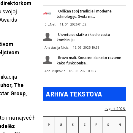
direktorkom
o svojoj
Odličan spoj tradicije i moderne
tehnologije. Sviđa mi...
k Awards
BrzNet
11. 01. 2026 01:02
U svetu se slatko i kiselo cesto
kombinuju...
rživom
Anastasija Nicic
15. 09. 2025 10:38
eljstvom
Bravo mali. Konacno da neko razume
kako funkcionise...
Ana Miljkovic
05. 08. 2025 09:07
nikacija
Yuhor, The
ARHIVA TEKSTOVA
ctar Group,
avgust 2026.
torima najvećih
P
U
S
Č
P
S
N
ndelēz