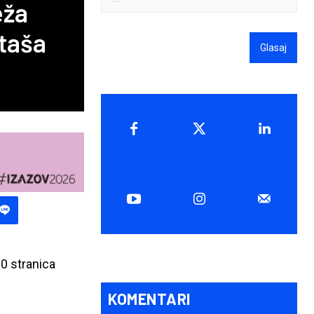
eža
ataša
Glasaj
0 stranica
KOMENTARI