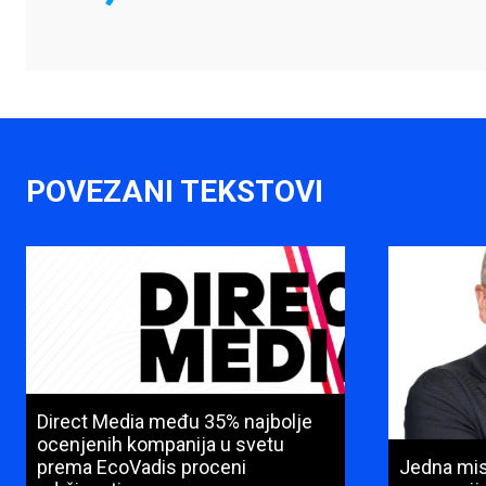
POVEZANI TEKSTOVI
Direct Media među 35% najbolje
ocenjenih kompanija u svetu
prema EcoVadis proceni
Jedna misi