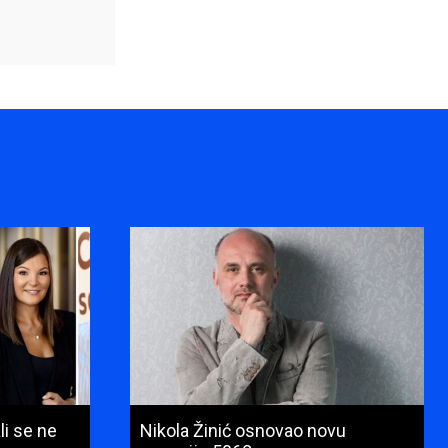
li se ne
Nikola Žinić osnovao novu