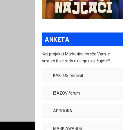
ANKETA
Koji projekat Marketing mreže Vam je
omiljen ili se rado u njega uključujete?
KAKTUS festival
IZAZOV forum
ADBOOKA
MARK AWARDS