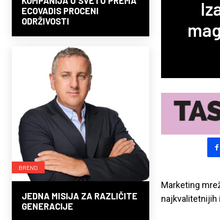
KOMPANIJA U SVETU PREMA
Iz
ECOVADIS PROCENI
ODRŽIVOSTI
maga
BREND
Marketing mreža
JEDNA MISIJA ZA RAZLIČITE
najkvalitetnijih
GENERACIJE