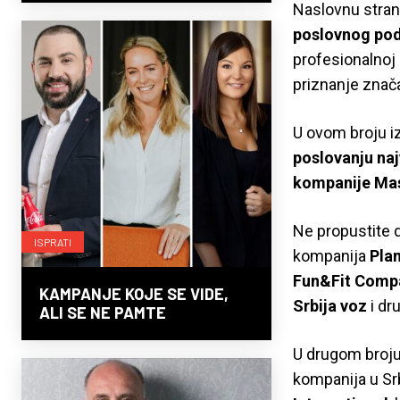
Naslovnu stranu
poslovnog pod
profesionalnoj 
priznanje znača
U ovom broju i
poslovanju naj
kompanije Ma
Ne propustite d
ISPRATI
kompanija
Plan
Fun&Fit Compan
KAMPANJE KOJE SE VIDE,
Srbija voz
i dru
ALI SE NE PAMTE
U drugom broju 
kompanija u Sr