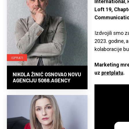
International
,
Loft 19, Chap
Communicatio
Izdvojili smo z
2023. godine, a
kolaboracije b
ISPRATI
Marketing mre
uz
pretplatu
.
NIKOLA ŽINIĆ OSNOVAO NOVU
AGENCIJU 5068.AGENCY