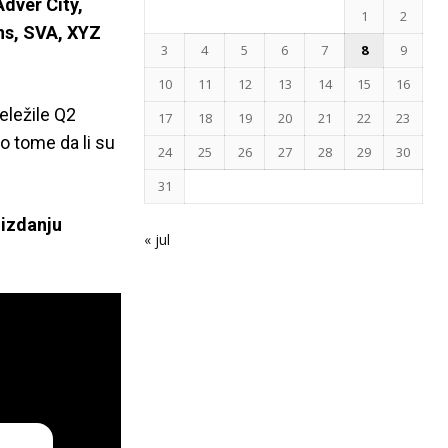
Adver City,
1
2
ns, SVA, XYZ
3
4
5
6
7
8
9
10
11
12
13
14
15
16
eležile Q2
17
18
19
20
21
22
23
o tome da li su
24
25
26
27
28
29
30
31
izdanju
« jul