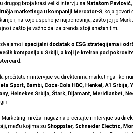
 drugog broja krasi veliki intervju sa
Natašom Pavlović,
ručja marketinga u kompaniji Mercator-S
, koja govori 
karijeri, na koje uspehe je najponosnija, zašto joj je Mar
jno i zašto je važno da iza brenda stoji snažan tim.
zdvajamo i
specijalni dodatak o ESG strategijama i od
većih kompanija u Srbiji, a koji je kreiran pod pokrovit
stercard.
a pročitate ni intervjue sa direktorima marketinga i komu
eta Sport, Bambi, Coca-Cola HBC, Henkel, A1 Srbija, 
y, Heineken Srbija, Štark, Dijamant, Meridianbet, Ne
gih.
Marketing mreža magazina pročitajte i intervjue sa direk
biji, među kojima su
Shoppster, Schneider Electric, Mo