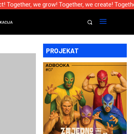
! Together, we grow! Together, we create! Together
KACIJA
PROJEKAT