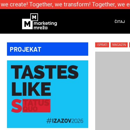
e create! Together, we transform! Together, we em
ČITAJ
ISPRATI
MAGAZIN
PROJEKAT