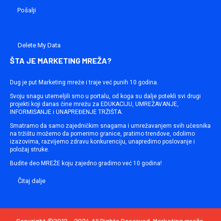
Delete My Data
ŠTA JE MARKETING MREŽA?
Dug je put Marketing mreže i traje već punih 10 godina.
Svoju snagu utemeljili smo u portalu, od koga su dalje potekli svi drugi
projekti koji danas čine mrežu za EDUKACIJU, UMREŽAVANJE,
INFORMISANJE i UNAPREĐENJE TRŽIŠTA.
Smatramo da samo zajedničkim snagama i umrežavanjem svih učesnika
na tržištu možemo da pomerimo granice, pratimo trendove, odolimo
izazovima, razvijemo zdravu konkurenciju, unapredimo poslovanje i
položaj struke.
Budite deo MREŽE koju zajedno gradimo već 10 godina!
Čitaj dalje
Copyright ©2012 - 2024 All Rights Reserved. Marketing mreža.