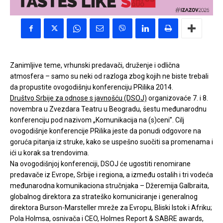
Zanimljive teme, vrhunski predavači, druženje i odlična
atmosfera – samo su neki od razloga zbog kojih ne biste trebali
da propustite ovogodišnju konferenciju PRilika 2014.
Društvo Srbije za odnose s javnošću (DSOJ)
organizovaće 7. i 8.
novembra u Zvezdara Teatru u Beogradu, šestu međunarodnu
konferenciju pod nazivom „Komunikacija na (s)ceni”. Cilj
ovogodišnje konferencije PRilika jeste da ponudi odgovore na
goruća pitanja iz struke, kako se uspešno suočiti sa promenama i
ići u korak sa trendovima.
Na ovogodišnjoj konferenciji, DSOJ će ugostiti renomirane
predavače iz Evrope, Srbije i regiona, a između ostalih i tri vodeća
međunarodna komunikaciona stručnjaka – Džeremija Galbraita,
globalnog direktora za strateško komuniciranje i generalnog
direktora Burson-Marsteller mreže za Evropu, Bliski Istok i Afriku;
Pola Holmsa, osnivača i CEO, Holmes Report & SABRE awards,