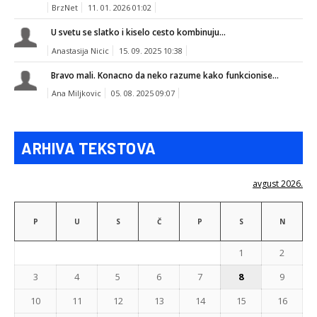
BrzNet
11. 01. 2026 01:02
U svetu se slatko i kiselo cesto kombinuju...
Anastasija Nicic
15. 09. 2025 10:38
Bravo mali. Konacno da neko razume kako funkcionise...
Ana Miljkovic
05. 08. 2025 09:07
ARHIVA TEKSTOVA
avgust 2026.
P
U
S
Č
P
S
N
1
2
3
4
5
6
7
8
9
10
11
12
13
14
15
16