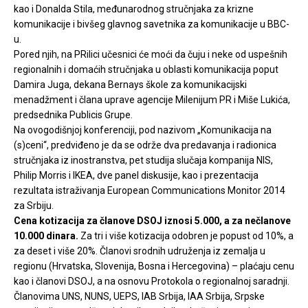
kao i Donalda Stila, međunarodnog stručnjaka za krizne
komunikacije i bivšeg glavnog savetnika za komunikacije u BBC-
u.
Pored njih, na PRilici učesnici će moći da čuju i neke od uspešnih
regionalnih i domaćih stručnjaka u oblasti komunikacija poput
Damira Juga, dekana Bernays škole za komunikacijski
menadžment i člana uprave agencije Milenijum PR i Miše Lukića,
predsednika Publicis Grupe.
Na ovogodišnjoj konferenciji, pod nazivom „Komunikacija na
(s)ceni“, predviđeno je da se održe dva predavanja i radionica
stručnjaka iz inostranstva, pet studija slučaja kompanija NIS,
Philip Morris i IKEA, dve panel diskusije, kao i prezentacija
rezultata istraživanja European Communications Monitor 2014
za Srbiju.
Cena kotizacija za članove DSOJ iznosi 5.000, a za nečlanove
10.000 dinara.
Za tri i više kotizacija odobren je popust od 10%, a
za deset i više 20%. Članovi srodnih udruženja iz zemalja u
regionu (Hrvatska, Slovenija, Bosna i Hercegovina) – plaćaju cenu
kao i članovi DSOJ, a na osnovu Protokola o regionalnoj saradnji.
Članovima UNS, NUNS, UEPS, IAB Srbija, IAA Srbija, Srpske