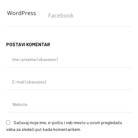
WordPress
Facebook
POSTAVI KOMENTAR
Im
i
pr
(o
E-
mai
(o
We
Sačuvaj moje ime, e-poštu i veb mesto u ovom pregledaču
veba za sledeći put kada komentarišem.