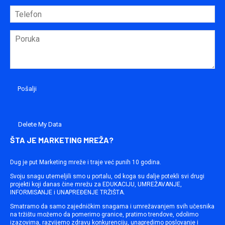
Delete My Data
ŠTA JE MARKETING MREŽA?
Dug je put Marketing mreže i traje već punih 10 godina.
Svoju snagu utemeljili smo u portalu, od koga su dalje potekli svi drugi
projekti koji danas čine mrežu za EDUKACIJU, UMREŽAVANJE,
INFORMISANJE i UNAPREĐENJE TRŽIŠTA.
Smatramo da samo zajedničkim snagama i umrežavanjem svih učesnika
na tržištu možemo da pomerimo granice, pratimo trendove, odolimo
izazovima, razvijemo zdravu konkurenciju, unapredimo poslovanje i