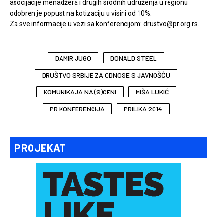
asocijacije menadžera i drugih srodnih udruženja u regionu
odobren je popust na kotizaciju u visini od 10%.
Za sve informacije u vezi sa konferencijom: drustvo@pr.org.rs.
DAMIR JUGO
DONALD STEEL
DRUŠTVO SRBIJE ZA ODNOSE S JAVNOŠĆU
KOMUNIKAJA NA (S)CENI
MIŠA LUKIĆ
PR KONFERENCIJA
PRILIKA 2014
PROJEKAT