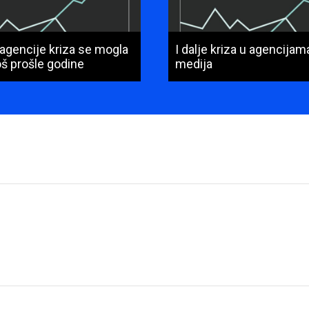
 agencije kriza se mogla
I dalje kriza u agencija
još prošle godine
medija