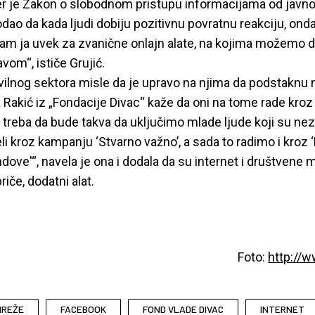
er je Zakon o slobodnom pristupu informacijama od javno
odao da kada ljudi dobiju pozitivnu povratnu reakciju, onda
sam ja uvek za zvanične onlajn alate, na kojima možemo 
vom“, ističe Grujić.
ivilnog sektora misle da je upravo na njima da podstaknu
na Rakić iz „Fondacije Divac“ kaže da oni na tome rade kroz
 treba da bude takva da uključimo mlade ljude koji su ne
i kroz kampanju ‘Stvarno važno’, a sada to radimo i kroz 
ove'“, navela je ona i dodala da su internet i društvene
iče, dodatni alat.
Foto:
http://w
MREŽE
FACEBOOK
FOND VLADE DIVAC
INTERNET