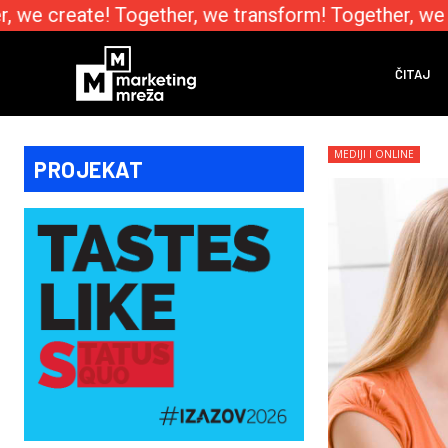
we create! Together, we transform! Together, we e
ČITAJ
MEDIJI I ONLINE
PROJEKAT