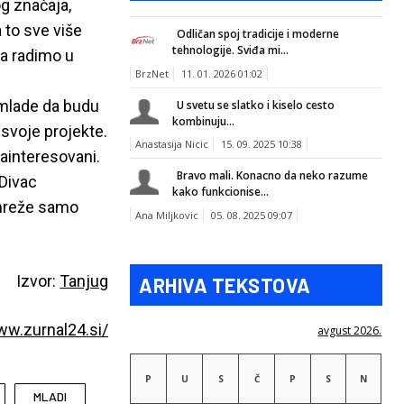
g značaja,
 to sve više
Odličan spoj tradicije i moderne
tehnologije. Sviđa mi...
da radimo u
BrzNet
11. 01. 2026 01:02
 mlade da budu
U svetu se slatko i kiselo cesto
kombinuju...
 svoje projekte.
Anastasija Nicic
15. 09. 2025 10:38
zainteresovani.
Bravo mali. Konacno da neko razume
‘Divac
kako funkcionise...
 mreže samo
Ana Miljkovic
05. 08. 2025 09:07
Izvor:
Tanjug
ARHIVA TEKSTOVA
ww.zurnal24.si/
avgust 2026.
P
U
S
Č
P
S
N
MLADI