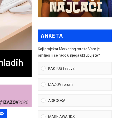
ANKETA
Koji projekat Marketing mreže Vam je
omiljen ili se rado u njega uključujete?
mladih
KAKTUS festival
IZAZOV forum
ADBOOKA
MARK AWARDS