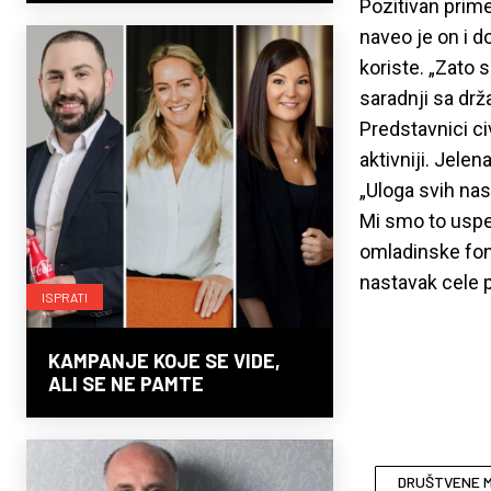
Pozitivan prim
naveo je on i d
koriste. „Zato 
saradnji sa drža
Predstavnici c
aktivniji. Jele
„Uloga svih nas
Mi smo to uspel
omladinske fond
nastavak cele pr
ISPRATI
KAMPANJE KOJE SE VIDE,
ALI SE NE PAMTE
DRUŠTVENE 