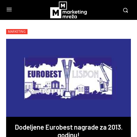
MARKETING
Dodeljene Eurobest nagrade za 2013.
godinu!