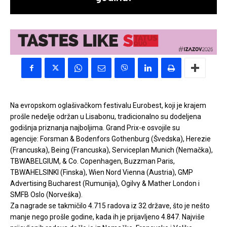
Na evropskom oglašivačkom festivalu Eurobest, koji je krajem
prošle nedelje održan u Lisabonu, tradicionalno su dodeljena
godišnja priznanja najboljima. Grand Prix-e osvojile su
agencije: Forsman & Bodenfors Gothenburg (Švedska), Herezie
(Francuska), Being (Francuska), Serviceplan Munich (Nemačka),
TBWABELGIUM, & Co. Copenhagen, Buzzman Paris,
TBWAHELSINKI (Finska), Wien Nord Vienna (Austria), GMP
Advertising Bucharest (Rumunija), Ogilvy & Mather London i
SMFB Oslo (Norveška).
Za nagrade se takmičilo 4.715 radova iz 32 države, što je nešto
manje nego prošle godine, kada ih je prijavljeno 4.847. Najviše