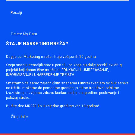
Delete My Data
ŠTA JE MARKETING MREŽA?
Dug je put Marketing mreže i traje već punih 10 godina.
Svoju snagu utemeljili smo u portalu, od koga su dalje potekli svi drugi
projekti koji danas čine mrežu za EDUKACIJU, UMREŽAVANJE,
INFORMISANJE i UNAPREĐENJE TRŽIŠTA.
Smatramo da samo zajedničkim snagama i umrežavanjem svih učesnika
na tržištu možemo da pomerimo granice, pratimo trendove, odolimo
izazovima, razvijemo zdravu konkurenciju, unapredimo poslovanje i
položaj struke.
Budite deo MREŽE koju zajedno gradimo već 10 godina!
Čitaj dalje