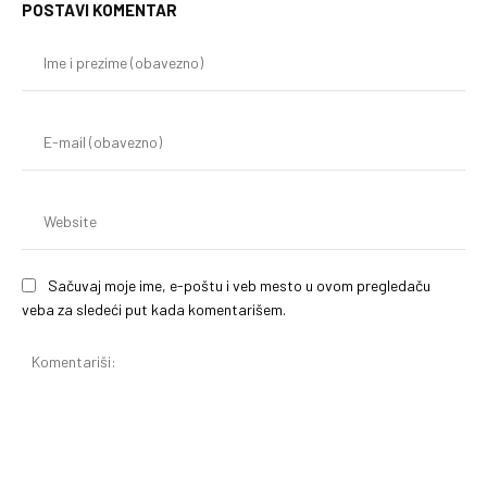
POSTAVI KOMENTAR
Im
i
pr
(o
E-
mai
(o
We
Sačuvaj moje ime, e-poštu i veb mesto u ovom pregledaču
veba za sledeći put kada komentarišem.