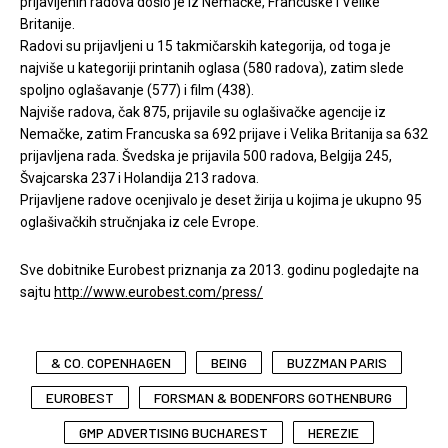
prijavljenih radova došlo je iz Nemačke, Francuske i Velike
Britanije.
Radovi su prijavljeni u 15 takmičarskih kategorija, od toga je
najviše u kategoriji printanih oglasa (580 radova), zatim slede
spoljno oglašavanje (577) i film (438).
Najviše radova, čak 875, prijavile su oglašivačke agencije iz
Nemačke, zatim Francuska sa 692 prijave i Velika Britanija sa 632
prijavljena rada. Švedska je prijavila 500 radova, Belgija 245,
Švajcarska 237 i Holandija 213 radova.
Prijavljene radove ocenjivalo je deset žirija u kojima je ukupno 95
oglašivačkih stručnjaka iz cele Evrope.
Sve dobitnike Eurobest priznanja za 2013. godinu pogledajte na
sajtu
http://www.eurobest.com/press/
& CO. COPENHAGEN
BEING
BUZZMAN PARIS
EUROBEST
FORSMAN & BODENFORS GOTHENBURG
GMP ADVERTISING BUCHAREST
HEREZIE