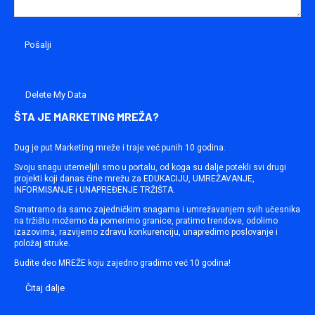
Delete My Data
ŠTA JE MARKETING MREŽA?
Dug je put Marketing mreže i traje već punih 10 godina.
Svoju snagu utemeljili smo u portalu, od koga su dalje potekli svi drugi
projekti koji danas čine mrežu za EDUKACIJU, UMREŽAVANJE,
INFORMISANJE i UNAPREĐENJE TRŽIŠTA.
Smatramo da samo zajedničkim snagama i umrežavanjem svih učesnika
na tržištu možemo da pomerimo granice, pratimo trendove, odolimo
izazovima, razvijemo zdravu konkurenciju, unapredimo poslovanje i
položaj struke.
Budite deo MREŽE koju zajedno gradimo već 10 godina!
Čitaj dalje