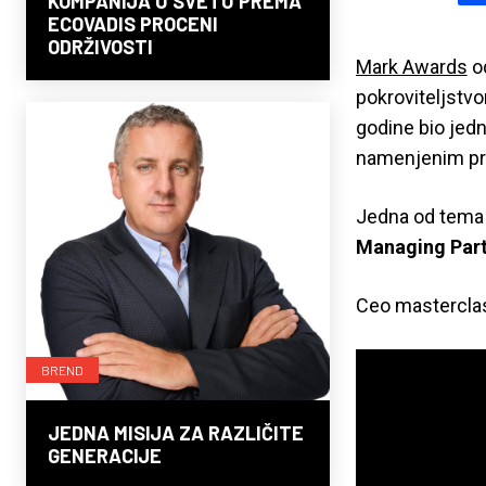
KOMPANIJA U SVETU PREMA
ECOVADIS PROCENI
ODRŽIVOSTI
Mark Awards
od
pokroviteljstv
godine bio jed
namenjenim pr
Jedna od tema b
Managing Part
Ceo masterclas
BREND
JEDNA MISIJA ZA RAZLIČITE
GENERACIJE