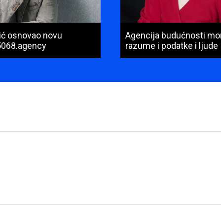
nić osnovao novu
Agencija budućnosti mo
5068.agency
razume i podatke i ljude