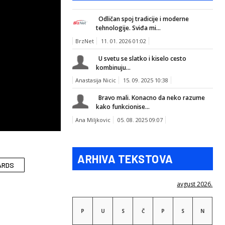
Odličan spoj tradicije i moderne
tehnologije. Sviđa mi...
BrzNet
11. 01. 2026 01:02
U svetu se slatko i kiselo cesto
kombinuju...
Anastasija Nicic
15. 09. 2025 10:38
Bravo mali. Konacno da neko razume
kako funkcionise...
Ana Miljkovic
05. 08. 2025 09:07
ARHIVA TEKSTOVA
ARDS
avgust 2026.
P
U
S
Č
P
S
N