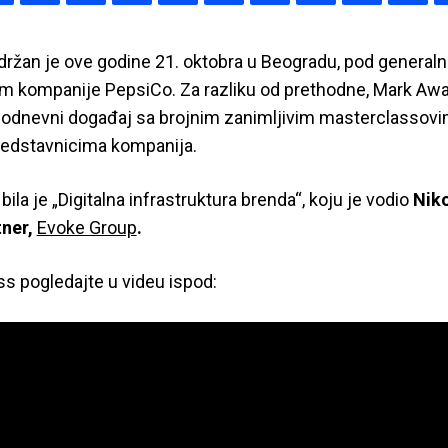
ržan je ove godine 21. oktobra u Beogradu, pod general
om kompanije PepsiCo. Za razliku od prethodne, Mark Awa
nodnevni događaj sa brojnim zanimljivim masterclassov
edstavnicima kompanija.
ila je „Digitalna infrastruktura brenda“, koju je vodio
Niko
ner,
Evoke Group
.
s pogledajte u videu ispod: