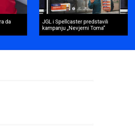
ra da
JGL i Spellcaster predstavili
kampanju „Nevjerni Toma”
Ime
i
prezime
(obavezno)
E-