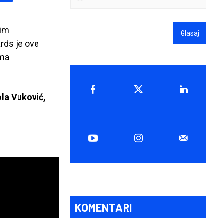
nim
Glasaj
rds je ove
ima
la Vuković,
KOMENTARI