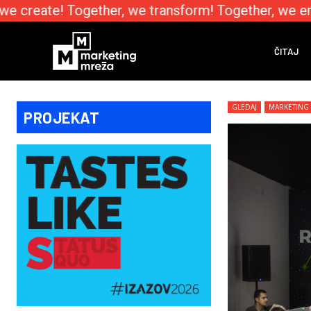
 create! Together, we transform! Together, we emp
ČITAJ
GLEDAJ
MARKETING
PROJEKAT