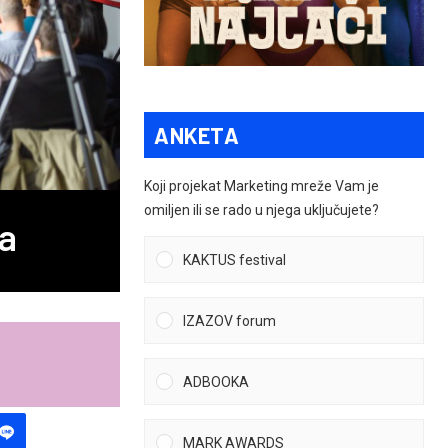
ANKETA
Koji projekat Marketing mreže Vam je
omiljen ili se rado u njega uključujete?
da
KAKTUS festival
IZAZOV forum
ADBOOKA
MARK AWARDS