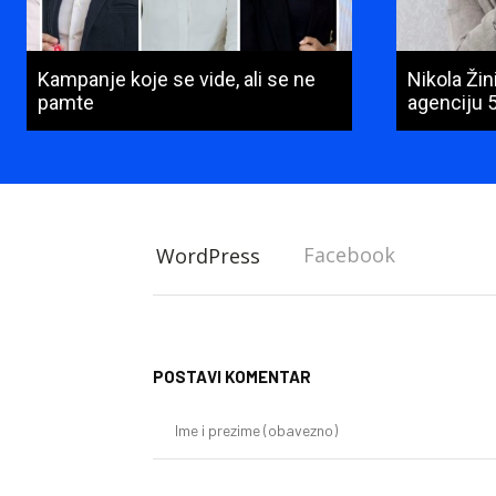
Kampanje koje se vide, ali se ne
Nikola Ži
pamte
agenciju 
Facebook
WordPress
POSTAVI KOMENTAR