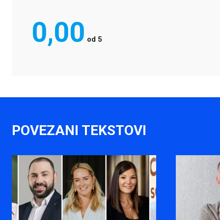
0,00
od
5
POVEZANI TEKSTOVI