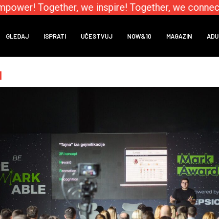
ower! Together, we inspire! Together, we connect!
GLEDAJ
ISPRATI
UČESTVUJ
NOW&10
MAGAZIN
ADU