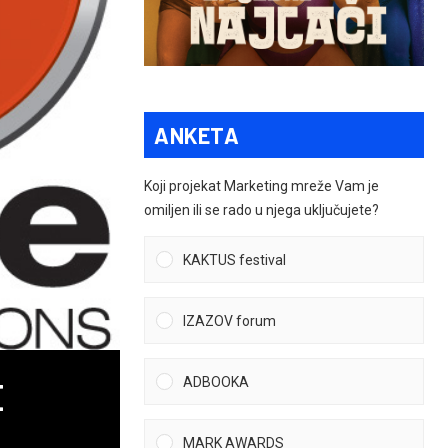
ANKETA
Koji projekat Marketing mreže Vam je
omiljen ili se rado u njega uključujete?
KAKTUS festival
IZAZOV forum
ADBOOKA
E
MARK AWARDS