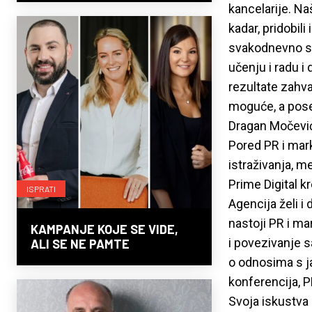
kancelarije. Na
kadar, pridobil
svakodnevno s
učenju i radu 
rezultate zahva
moguće, a pose
Dragan Močević,
Pored PR i mar
istraživanja, m
Prime Digital kr
ISPRATI
Agencija želi i
nastoji PR i m
KAMPANJE KOJE SE VIDE,
i povezivanje s
ALI SE NE PAMTE
o odnosima s j
konferencija, 
Svoja iskustva