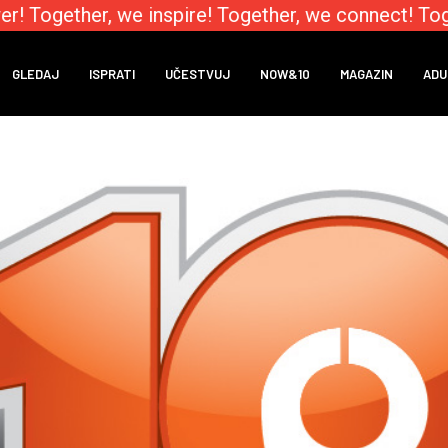
 Together, we inspire! Together, we connect! Toge
GLEDAJ
ISPRATI
UČESTVUJ
NOW&10
MAGAZIN
ADU