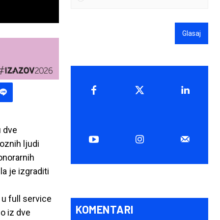
Glasaj
u dve
oznih ljudi
onorarnih
 je izgraditi
u full service
KOMENTARI
o iz dve