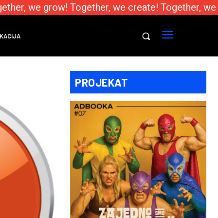
ther, we grow! Together, we create! Together, we t
KACIJA
PROJEKAT