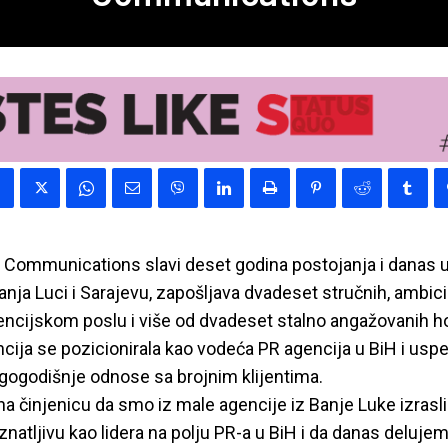
 Communications slavi deset godina postojanja i danas 
Banja Luci i Sarajevu, zapošljava dvadeset stručnih, ambici
ncijskom poslu i više od dvadeset stalno angažovanih h
cija se pozicionirala kao vodeća PR agencija u BiH i uspela
ugogodišnje odnose sa brojnim klijentima.
 činjenicu da smo iz male agencije iz Banje Luke izrasli 
natljivu kao lidera na polju PR-a u BiH i da danas delujem