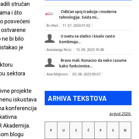
adili stručan
Odličan spoj tradicije i moderne
nama i što
tehnologije. Sviđa mi...
o posvećeni
BrzNet
11. 01. 2026 01:02
i ostvarene
U svetu se slatko i kiselo cesto
ne bi bilo
kombinuju...
istakao je
Anastasija Nicic
15. 09. 2025 10:38
Bravo mali. Konacno da neko razume
ktoru
kako funkcionise...
opu sektora
Ana Miljkovic
05. 08. 2025 09:07
ivne projekte
ARHIVA TEKSTOVA
zmenu iskustava
na konferencija
avgust 2026.
kativna
R Akademija.
P
U
S
Č
P
S
N
vnom blogu