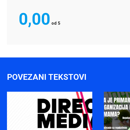
0,00
od
5
POVEZANI TEKSTOVI