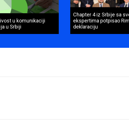
Chapter 4 iz Srbije sa s
ivost u komunikaciji
ekspertima potpisao Ri
ja u Srbiji
deklaraciju