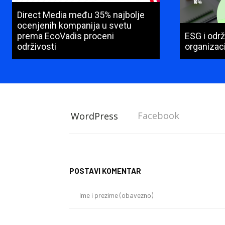
Direct Media među 35% najbolje
ocenjenih kompanija u svetu
prema EcoVadis proceni
ESG i održ
održivosti
organizaci
Facebook
WordPress
POSTAVI KOMENTAR