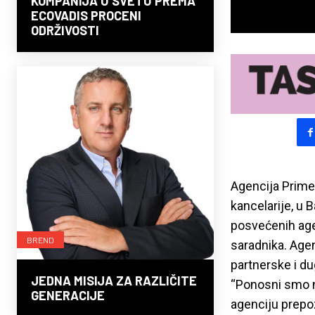
KOMPANIJA U SVETU PREMA
ECOVADIS PROCENI
ODRŽIVOSTI
Agencija Prime
kancelarije, u 
posvećenih age
BREND
saradnika. Agen
partnerske i d
JEDNA MISIJA ZA RAZLIČITE
“Ponosni smo na
GENERACIJE
agenciju prepoz