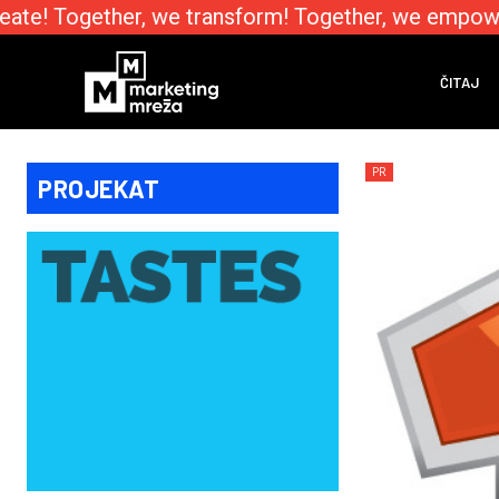
te! Together, we transform! Together, we empower!
ČITAJ
PR
PROJEKAT