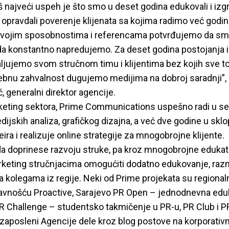
š najveći uspeh je što smo u deset godina edukovali i izgr
i i opravdali poverenje klijenata sa kojima radimo već godi
vojim sposobnostima i referencama potvrđujemo da sm
i da konstantno napredujemo. Za deset godina postojanja 
ljujemo svom stručnom timu i klijentima bez kojih sve to 
bnu zahvalnost dugujemo medijima na dobroj saradnji”, 
 generalni direktor agencije.
keting sektora, Prime Communications uspešno radi u se
edijskih analiza, grafičkog dizajna, a već dve godine u skl
eira i realizuje online strategije za mnogobrojne klijente.
 da doprinese razvoju struke, pa kroz mnogobrojne edukat
arketing stručnjacima omogućiti dodatno edukovanje, ra
a kolegama iz regije. Neki od Prime projekata su regional
avnošću Proactive, Sarajevo PR Open – jednodnevna edu
PR Challenge – studentsko takmičenje u PR-u, PR Club i P
 zaposleni Agencije dele kroz blog postove na korporati