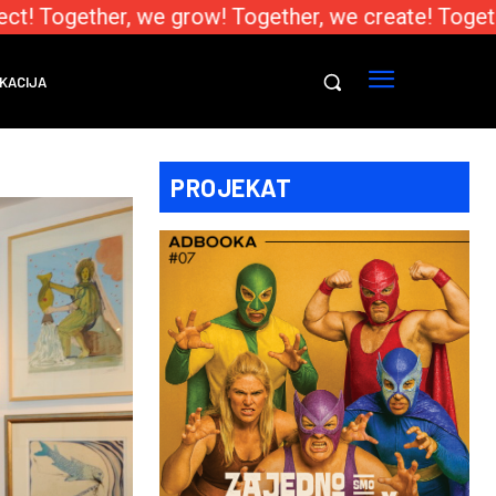
! Together, we grow! Together, we create! Togethe
KACIJA
PROJEKAT