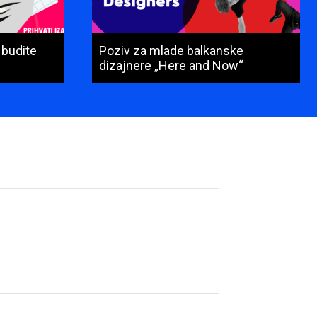
 budite
Poziv za mlade balkanske
dizajnere „Here and Now“
Ime
i
prezime
(obavezno)
E-