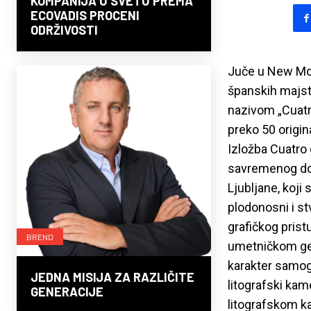
KOMPANIJA U SVETU PREMA
ECOVADIS PROCENI
ODRŽIVOSTI
Juče u New Mome
španskih majsto
nazivom „Cuatro
preko 50 origin
Izložba Cuatro 
savremenog doba
Ljubljane, koji
plodonosni i s
grafičkog prist
BREND
umetničkom gest
karakter samog 
JEDNA MISIJA ZA RAZLIČITE
litografski kame
GENERACIJE
litografskom ka