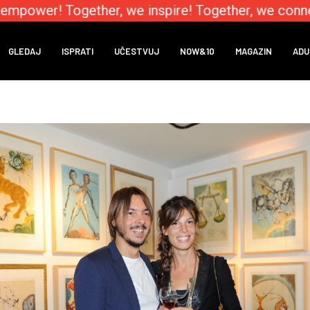
mpower! Together, we inspire! Together, we connect
GLEDAJ
ISPRATI
UČESTVUJ
NOW&10
MAGAZIN
ADU