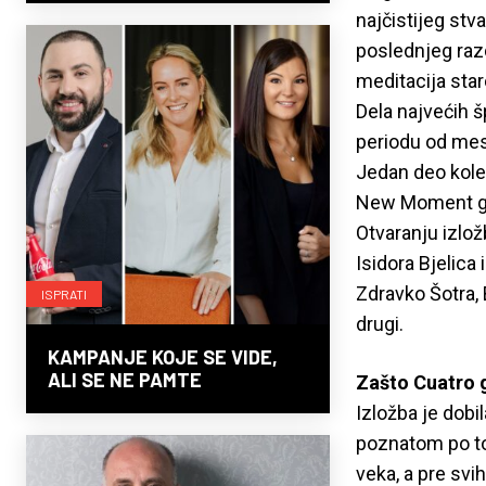
najčistijeg stv
poslednjeg razd
meditacija star
Dela najvećih š
periodu od mese
Jedan deo kolek
New Moment gal
Otvaranju izlož
Isidora Bjelica 
Zdravko Šotra, 
ISPRATI
drugi.
KAMPANJE KOJE SE VIDE,
ALI SE NE PAMTE
Zašto Cuatro 
Izložba je dobi
poznatom po to
veka, a pre sv