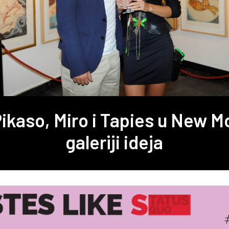
 Pikaso, Miro i Tapies u New 
galeriji ideja