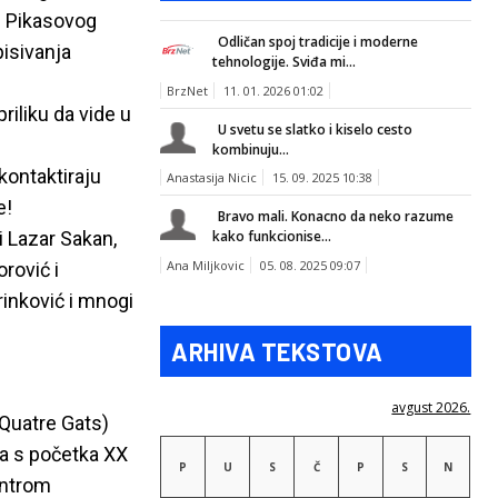
iz Pikasovog
Odličan spoj tradicije i moderne
pisivanja
tehnologije. Sviđa mi...
BrzNet
11. 01. 2026 01:02
iliku da vide u
U svetu se slatko i kiselo cesto
kombinuju...
kontaktiraju
Anastasija Nicic
15. 09. 2025 10:38
e!
Bravo mali. Konacno da neko razume
i Lazar Sakan,
kako funkcionise...
Ana Miljkovic
05. 08. 2025 09:07
orović i
rinković i mnogi
ARHIVA TEKSTOVA
avgust 2026.
 Quatre Gats)
a s početka XX
P
U
S
Č
P
S
N
entrom