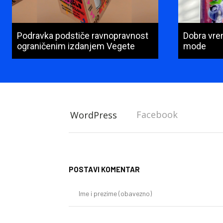
Podravka podstiče ravnopravnost
Dobra vre
ograničenim izdanjem Vegete
mode
Facebook
WordPress
POSTAVI KOMENTAR