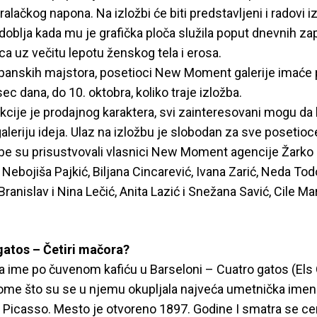
aralačkog napona. Na izložbi će biti predstavljeni i radovi 
oblja kada mu je grafička ploča služila poput dnevnih za
ca uz večitu lepotu ženskog tela i erosa.
panskih majstora, posetioci New Moment galerije imaće pr
c dana, do 10. oktobra, koliko traje izložba.
cije je prodajnog karaktera, svi zainteresovani mogu da 
eriju ideja. Ulaz na izložbu je slobodan za sve posetioc
be su prisustvovali vlasnici New Moment agencije Žarko 
i Nebojiša Pajkić, Biljana Cincarević, Ivana Zarić, Neda Tod
Branislav i Nina Lečić, Anita Lazić i Snežana Savić, Cile Ma
gatos – Četiri mačora?
la ime po čuvenom kafiću u Barseloni – Cuatro gatos (Els
me što su se u njemu okupljala najveća umetnička imen
ih Picasso. Mesto je otvoreno 1897. Godine I smatra se c