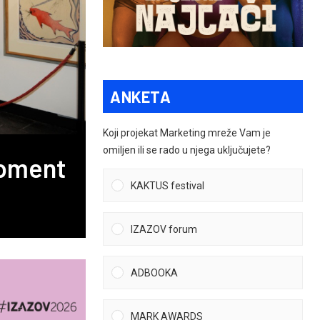
ANKETA
Koji projekat Marketing mreže Vam je
omiljen ili se rado u njega uključujete?
Moment
KAKTUS festival
IZAZOV forum
ADBOOKA
MARK AWARDS