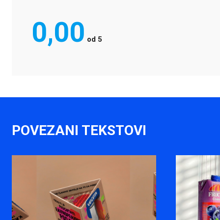
0,00
od
5
POVEZANI TEKSTOVI