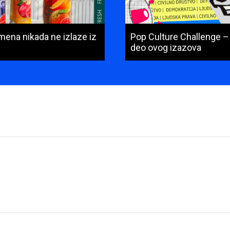
mena nikada ne izlaze iz
Pop Culture Challenge –
deo ovog izazova