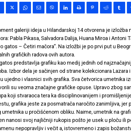
nt galeriji ideja u Hilandarskoj 14 otvorena je izložba 
ra: Pabla Pikasa, Salvadora Dalija, Huana Miroa i Antoni 
 gatos – Četiri mačora“. Na izložbi je po prvi put u Beog
alnih grafičkih radova ovih autora.
gatos predstavlja grafiku kao medij jednih od najznačajni
. Izbor dela je sačinjen od strane kolekcionara Lazara i 
 su ujedno i vlasnici svih grafika. Sva četvorica umetnika 
tvorili su veoma značajne grafičke opuse. Upravo zbog sa
upa koji stvaraoca tera ka disciplinovanijem i promišljeni
u, grafika jeste za posmatrača naročito zanimljiva, jer 
umetnika u pročišćenom obliku. Naime, umetnik na grafič
n nanosi svoj najličniji rukopis pošto je usek u ploču ili 
menu nepopravljiv i večit a, istovremeno i zapis božans