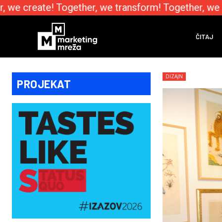
we create! Together, we transform! Together, we e
ČITAJ
DIZAJN
PROJEKAT