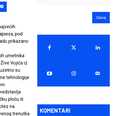
Glasaj
najvećih
Tapiesa, pod
radu prikazano
jih umetnika
Žive Vujića iz
izuzetno su
me tehnologije
jem
predstavlja
ku ploču ili
potez na
KOMENTARI
tvenog trenutka