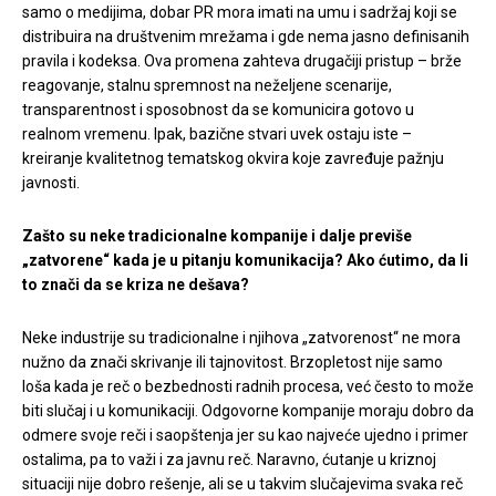
samo o medijima, dobar PR mora imati na umu i sadržaj koji se
distribuira na društvenim mrežama i gde nema jasno definisanih
pravila i kodeksa. Ova promena zahteva drugačiji pristup – brže
reagovanje, stalnu spremnost na neželjene scenarije,
transparentnost i sposobnost da se komunicira gotovo u
realnom vremenu. Ipak, bazične stvari uvek ostaju iste –
kreiranje kvalitetnog tematskog okvira koje zavređuje pažnju
javnosti.
Zašto su neke tradicionalne kompanije i dalje previše
„zatvorene“ kada je u pitanju komunikacija? Ako ćutimo, da li
to znači da se kriza ne dešava?
Neke industrije su tradicionalne i njihova „zatvorenost“ ne mora
nužno da znači skrivanje ili tajnovitost. Brzopletost nije samo
loša kada je reč o bezbednosti radnih procesa, već često to može
biti slučaj i u komunikaciji. Odgovorne kompanije moraju dobro da
odmere svoje reči i saopštenja jer su kao najveće ujedno i primer
ostalima, pa to važi i za javnu reč. Naravno, ćutanje u kriznoj
situaciji nije dobro rešenje, ali se u takvim slučajevima svaka reč