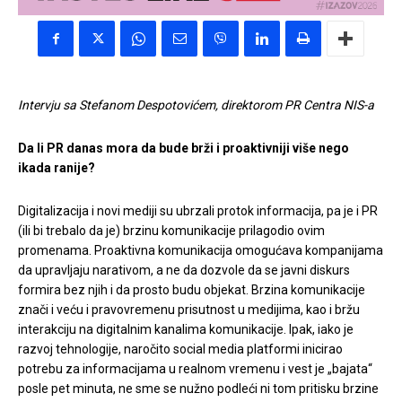
Intervju sa Stefanom Despotovićem, direktorom PR Centra NIS-a
Da li PR danas mora da bude brži i proaktivniji više nego
ikada ranije?
Digitalizacija i novi mediji su ubrzali protok informacija, pa je i PR
(ili bi trebalo da je) brzinu komunikacije prilagodio ovim
promenama. Proaktivna komunikacija omogućava kompanijama
da upravljaju narativom, a ne da dozvole da se javni diskurs
formira bez njih i da prosto budu objekat. Brzina komunikacije
znači i veću i pravovremenu prisutnost u medijima, kao i bržu
interakciju na digitalnim kanalima komunikacije. Ipak, iako je
razvoj tehnologije, naročito social media platformi inicirao
potrebu za informacijama u realnom vremenu i vest je „bajata“
posle pet minuta, ne sme se nužno podleći ni tom pritisku brzine