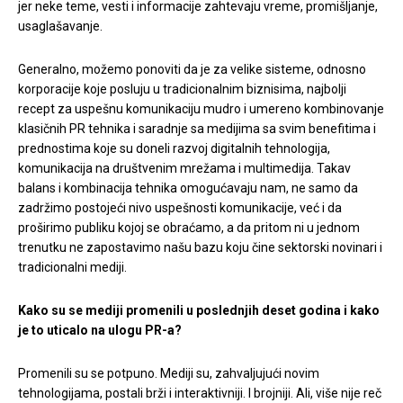
jer neke teme, vesti i informacije zahtevaju vreme, promišljanje,
usaglašavanje.
Generalno, možemo ponoviti da je za velike sisteme, odnosno
korporacije koje posluju u tradicionalnim biznisima, najbolji
recept za uspešnu komunikaciju mudro i umereno kombinovanje
klasičnih PR tehnika i saradnje sa medijima sa svim benefitima i
prednostima koje su doneli razvoj digitalnih tehnologija,
komunikacija na društvenim mrežama i multimedija. Takav
balans i kombinacija tehnika omogućavaju nam, ne samo da
zadržimo postojeći nivo uspešnosti komunikacije, već i da
proširimo publiku kojoj se obraćamo, a da pritom ni u jednom
trenutku ne zapostavimo našu bazu koju čine sektorski novinari i
tradicionalni mediji.
Kako su se mediji promenili u poslednjih deset godina i kako
je to uticalo na ulogu PR-a?
Promenili su se potpuno. Mediji su, zahvaljujući novim
tehnologijama, postali brži i interaktivniji. I brojniji. Ali, više nije reč