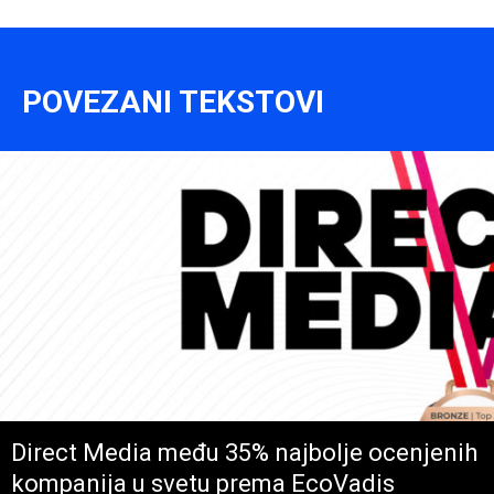
POVEZANI TEKSTOVI
Direct Media među 35% najbolje ocenjenih
kompanija u svetu prema EcoVadis