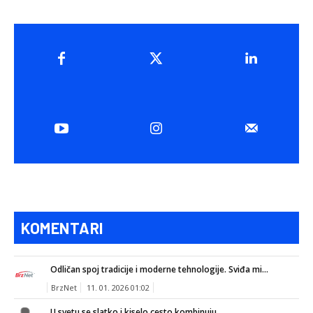
KOMENTARI
Odličan spoj tradicije i moderne tehnologije. Sviđa mi...
BrzNet
11. 01. 2026 01:02
U svetu se slatko i kiselo cesto kombinuju...