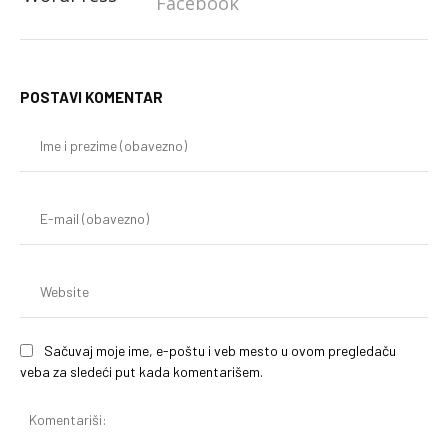
Facebook
POSTAVI KOMENTAR
Im
i
pr
(o
E-
mai
(o
We
Sačuvaj moje ime, e-poštu i veb mesto u ovom pregledaču
veba za sledeći put kada komentarišem.