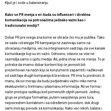
Ključ je i ovde u balansiranju.
Kako se PR menja u eri kada su influenseri i direktna
komunikacija sa potrošačima jednako važni kao i
tradicionalni mediji?
Dobar PR pre svega zna kome se obraća i ko mu je publika. Tako
se sada i strategije PR kampanja ne zasnivaju samo na
obraćanju medijima, već na integrisanom sadržaju za sve kanale
komunikacije koji su im važni. Odnosno, odavno se više ne
razmišlja samo o upitu medija. Ali, jedna stvar se ne menja. To je
potreba da imamo dobar kontent koji će javnosti biti
prezentovan na način koji će konzumenti zapamtiti i razlikovati
od sadržaja drugih kompanija ili brendova. PR ima tu prednost, ili
manu, da svi moraju da budu podjednako važni i niko nema
ekskluzivitet u tretmanu i plasmanu informacija. Ali se forma i
način pristupa razlikuju kod pomenutih ciljnih javnosti. Jednoj
grupi se pristupa formalnije, putem saopštenja, pres tura,
neposrednim kontaktom i sa određenim povodom, dok drugi
sami iniciraju povode za komunikaciju. Kako već rekoh, balans i