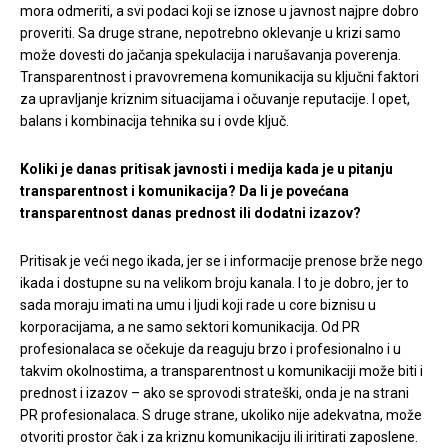
mora odmeriti, a svi podaci koji se iznose u javnost najpre dobro
proveriti. Sa druge strane, nepotrebno oklevanje u krizi samo
može dovesti do jačanja spekulacija i narušavanja poverenja.
Transparentnost i pravovremena komunikacija su ključni faktori
za upravljanje kriznim situacijama i očuvanje reputacije. I opet,
balans i kombinacija tehnika su i ovde ključ.
Koliki je danas pritisak javnosti i medija kada je u pitanju
transparentnost i komunikacija? Da li je povećana
transparentnost danas prednost ili dodatni izazov?
Pritisak je veći nego ikada, jer se i informacije prenose brže nego
ikada i dostupne su na velikom broju kanala. I to je dobro, jer to
sada moraju imati na umu i ljudi koji rade u core biznisu u
korporacijama, a ne samo sektori komunikacija. Od PR
profesionalaca se očekuje da reaguju brzo i profesionalno i u
takvim okolnostima, a transparentnost u komunikaciji može biti i
prednost i izazov – ako se sprovodi strateški, onda je na strani
PR profesionalaca. S druge strane, ukoliko nije adekvatna, može
otvoriti prostor čak i za kriznu komunikaciju ili iritirati zaposlene.