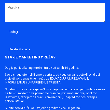
Delete My Data
ŠTA JE MARKETING MREŽA?
Dug je put Marketing mreže i traje već punih 10 godina.
Svoju snagu utemeljili smo u portalu, od koga su dalje potekli svi drugi
projekti koji danas čine mrežu za EDUKACIJU, UMREŽAVANJE,
INFORMISANJE i UNAPREĐENJE TRŽIŠTA.
Smatramo da samo zajedničkim snagama i umrežavanjem svih učesnika
na tržištu možemo da pomerimo granice, pratimo trendove, odolimo
izazovima, razvijemo zdravu konkurenciju, unapredimo poslovanje i
položaj struke.
Budite deo MREŽE koju zajedno gradimo već 10 godina!