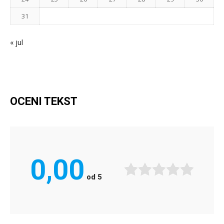
31
« jul
OCENI TEKST
0,00
od
5