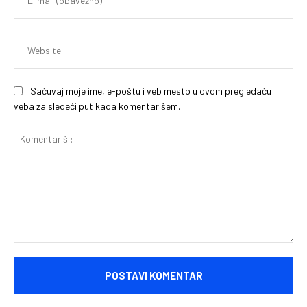
mai
(o
We
Sačuvaj moje ime, e-poštu i veb mesto u ovom pregledaču
veba za sledeći put kada komentarišem.
Komentariši: