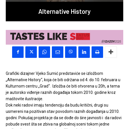
Alternative History
Grafički dizajner Vjeko Sumić predstaviće se izložbom
„Alternative History“, koja će biti održana od 4. do 10. februara u
Kulturnom centru „Grad“. Izložba će biti otvorena u 20h, a tema
je autorsko viđenje raznih događaja tokom 2010. godine kroz
maštovite ilustracije.
Dok neki radovi imaju tendenciju da budu kritični, drugi su
usmereni na pozitivan stav povodom raznih događanja u 2010.
godini. Pokušaj projekta je da se dođe do šire javnosti i da radovi
pobude svest šta se zbiva na globalnoj sceni tokom jedne