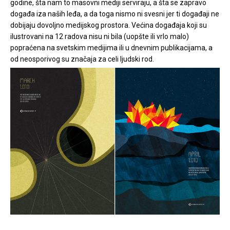
godine, šta nam to masovni mediji serviraju, a šta se zapravo
događa iza naših leđa, a da toga nismo ni svesni jer ti događaji ne
dobijaju dovoljno medijskog prostora. Većina događaja koji su
ilustrovani na 12 radova nisu ni bila (uopšte ili vrlo malo)
popraćena na svetskim medijima ili u dnevnim publikacijama, a
od neosporivog su značaja za celi ljudski rod.