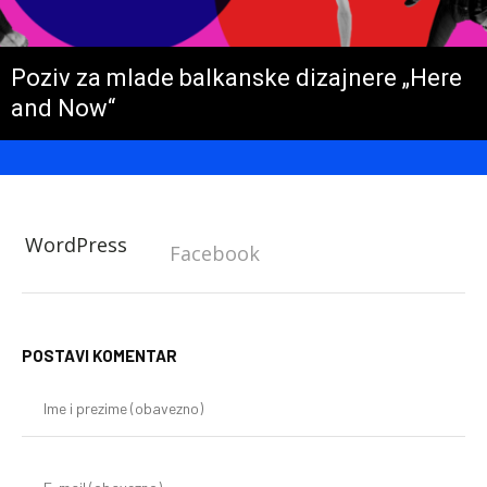
Poziv za mlade balkanske dizajnere „Here
and Now“
WordPress
Facebook
POSTAVI KOMENTAR
Im
i
pr
(o
E-