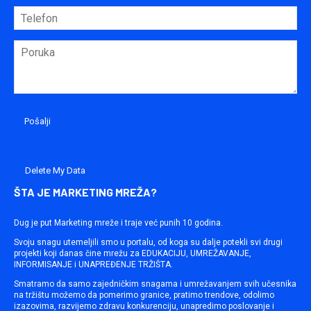
Delete My Data
ŠTA JE MARKETING MREŽA?
Dug je put Marketing mreže i traje već punih 10 godina.
Svoju snagu utemeljili smo u portalu, od koga su dalje potekli svi drugi
projekti koji danas čine mrežu za EDUKACIJU, UMREŽAVANJE,
INFORMISANJE i UNAPREĐENJE TRŽIŠTA.
Smatramo da samo zajedničkim snagama i umrežavanjem svih učesnika
na tržištu možemo da pomerimo granice, pratimo trendove, odolimo
izazovima, razvijemo zdravu konkurenciju, unapredimo poslovanje i