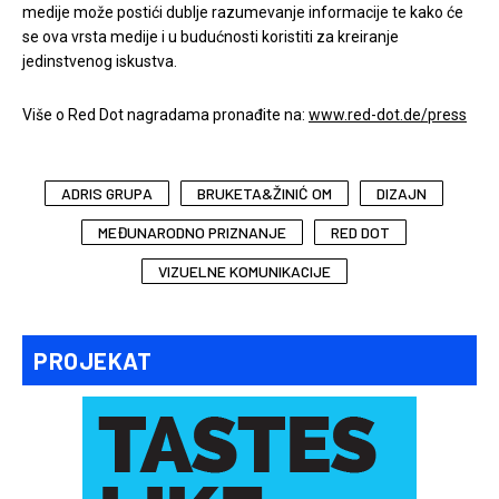
medije može postići dublje razumevanje informacije te kako će
se ova vrsta medije i u budućnosti koristiti za kreiranje
jedinstvenog iskustva.
Više o Red Dot nagradama pronađite na:
www.red-dot.de/press
ADRIS GRUPA
BRUKETA&ŽINIĆ OM
DIZAJN
MEĐUNARODNO PRIZNANJE
RED DOT
VIZUELNE KOMUNIKACIJE
PROJEKAT