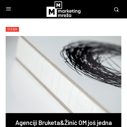
DIZAJN
Agenciji Bruketa&Žinić OM još jedna