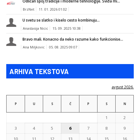
Odličan spoj tradicije i moderne tehnologije. Sviđa mi...
BrzNet
11. 01. 2026 01:02
U svetu se slatko i kiselo cesto kombinuju...
Anastasija Nicic
15. 09. 2025 10:38
Bravo mali. Konacno da neko razume kako funkcionise...
Ana Miljkovic
05. 08. 2025 09:07
ARHIVA TEKSTOVA
avgust 2026.
P
U
S
Č
P
S
N
1
2
3
4
5
6
7
8
9
10
11
12
13
14
15
16