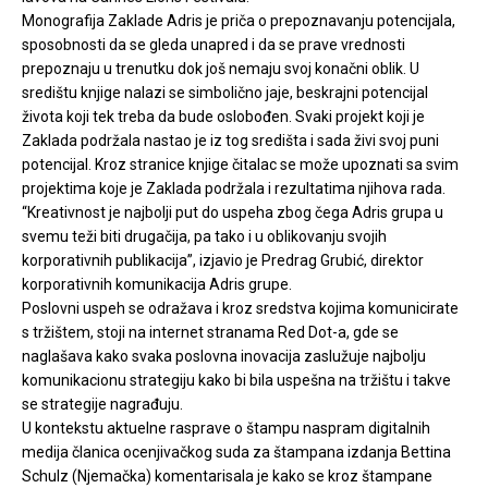
Monografija Zaklade Adris je priča o prepoznavanju potencijala,
sposobnosti da se gleda unapred i da se prave vrednosti
prepoznaju u trenutku dok još nemaju svoj konačni oblik. U
središtu knjige nalazi se simbolično jaje, beskrajni potencijal
života koji tek treba da bude oslobođen. Svaki projekt koji je
Zaklada podržala nastao je iz tog središta i sada živi svoj puni
potencijal. Kroz stranice knjige čitalac se može upoznati sa svim
projektima koje je Zaklada podržala i rezultatima njihova rada.
“Kreativnost je najbolji put do uspeha zbog čega Adris grupa u
svemu teži biti drugačija, pa tako i u oblikovanju svojih
korporativnih publikacija”, izjavio je Predrag Grubić, direktor
korporativnih komunikacija Adris grupe.
Poslovni uspeh se odražava i kroz sredstva kojima komunicirate
s tržištem, stoji na internet stranama Red Dot-a, gde se
naglašava kako svaka poslovna inovacija zaslužuje najbolju
komunikacionu strategiju kako bi bila uspešna na tržištu i takve
se strategije nagrađuju.
U kontekstu aktuelne rasprave o štampu naspram digitalnih
medija članica ocenjivačkog suda za štampana izdanja Bettina
Schulz (Njemačka) komentarisala je kako se kroz štampane