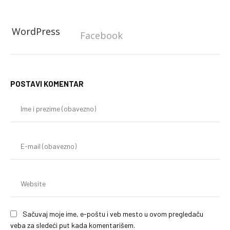
WordPress
Facebook
POSTAVI KOMENTAR
Im
i
pr
(o
E-
mai
(o
We
Sačuvaj moje ime, e-poštu i veb mesto u ovom pregledaču
veba za sledeći put kada komentarišem.