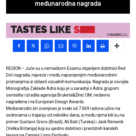
međunarodna nagrada
REGION – Juče su u nemačkom Essenu objavljeni dobitnici Red
Dot nagrada, najveće i među najcenjenijim međunarodnim
priznanjima iz oblasti vizualnih komunikacija. Nagradu je osvojila
Monografija Zaklade Adris koju je u saradnji s Adris grupom
osmislila i izradila agencija Bruketa&Žinić OM, nedavno
nagrađena i na European Design Awards.
Međunarodni žiri ocenjivao je svaki od 7.069 radova uživo na
sednicama u trajanju od nekoliko dana, a među njima bili su na
primer Gustavo Greco (Brazil), Ali Bati (Turska) i Jack Renwick
(Velika Britanija) koji su ujedno dobitnici i prestižnih kanskih
lavova na Cannes Lions Festivalu.